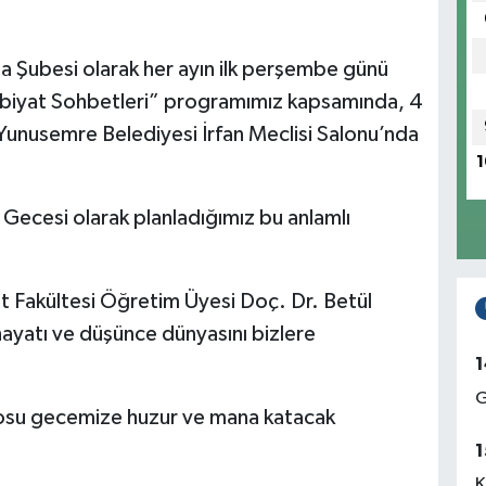
a Şubesi olarak her ayın ilk perşembe günü
debiyat Sohbetleri” programımız kapsamında, 4
unusemre Belediyesi İrfan Meclisi Salonu’nda
1
Gecesi olarak planladığımız bu anlamlı
at Fakültesi Öğretim Üyesi Doç. Dr. Betül
hayatı ve düşünce dünyasını bizlere
1
G
rosu gecemize huzur ve mana katacak
1
K