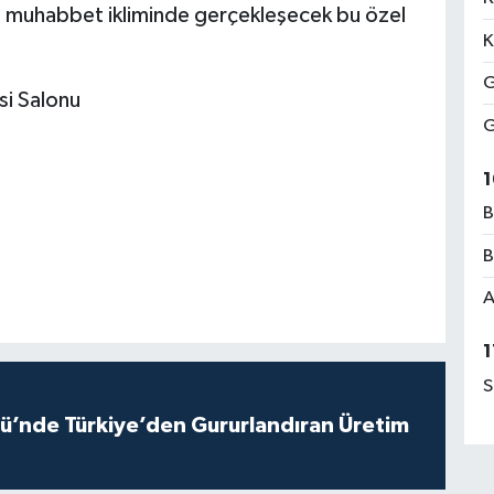
ve muhabbet ikliminde gerçekleşecek bu özel
K
G
si Salonu
G
1
B
B
A
1
S
ü’nde Türkiye’den Gururlandıran Üretim