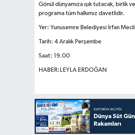
Gönül dünyamıza ışık tutacak, birlik 
programa tüm halkımız davetlidir.
Yer: Yunusemre Belediyesi İrfan Mecli
Tarih: 4 Aralık Perşembe
Saat: 19.00
HABER:LEYLA ERDOĞAN
EDITÖRÜN SEÇTIĞI
Dünya Süt Gün
Rakamları