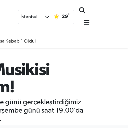
°
29
İstanbul
isa Kebabı" Oldu!
usikisi
m!
be günü gerçekleştirdiğimiz
Perşembe günü saat 19.00’da
.