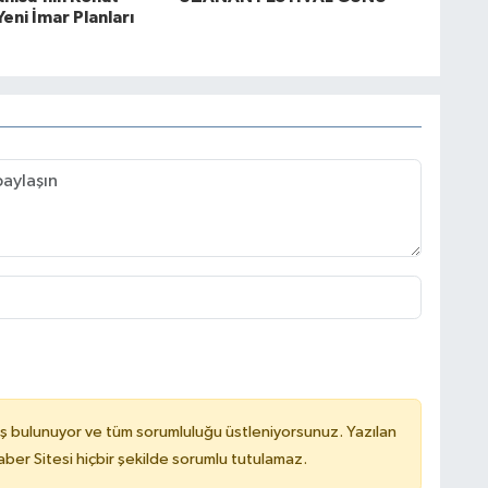
Yeni İmar Planları
ş bulunuyor ve tüm sorumluluğu üstleniyorsunuz. Yazılan
er Sitesi hiçbir şekilde sorumlu tutulamaz.