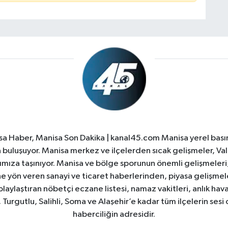
a Haber, Manisa Son Dakika | kanal45.com Manisa yerel basın
yla buluşuyor. Manisa merkez ve ilçelerden sıcak gelişmeler, Val
ıza taşınıyor. Manisa ve bölge sporunun önemli gelişmeleri, 
e yön veren sanayi ve ticaret haberlerinden, piyasa gelişme
laylaştıran nöbetçi eczane listesi, namaz vakitleri, anlık hava
Turgutlu, Salihli, Soma ve Alaşehir’e kadar tüm ilçelerin sesi 
haberciliğin adresidir.