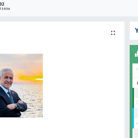
32
TERIM
Y