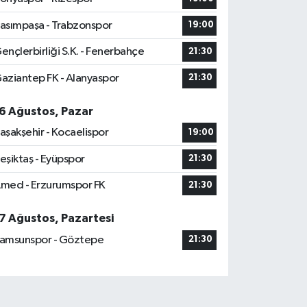
asımpaşa - Trabzonspor
19:00
ençlerbirliği S.K. - Fenerbahçe
21:30
aziantep FK - Alanyaspor
21:30
6 Ağustos, Pazar
aşakşehir - Kocaelispor
19:00
eşiktaş - Eyüpspor
21:30
med - Erzurumspor FK
21:30
7 Ağustos, Pazartesi
amsunspor - Göztepe
21:30