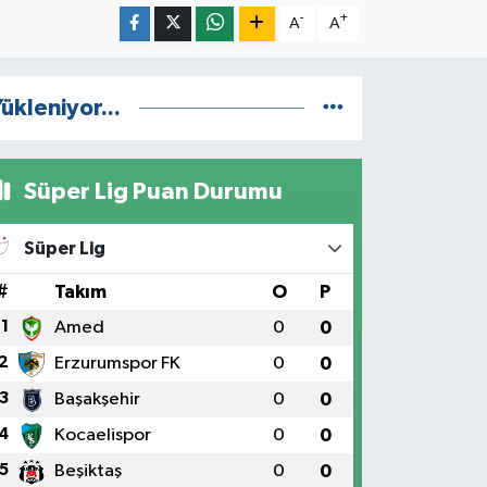
-
+
A
A
ükleniyor...
Süper Lig Puan Durumu
Süper Lig
#
Takım
O
P
1
Amed
0
0
2
Erzurumspor FK
0
0
3
Başakşehir
0
0
4
Kocaelispor
0
0
5
Beşiktaş
0
0