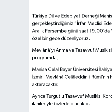
Türkiye Dil ve Edebiyat Derneği Manis
gerçekleştirdiğimiz “İrfan Meclisi E
Aralık Perşembe günü saat 19.00’da Y
özel bir gece düzenliyoruz.
Mevlânâ’yı Anma ve Tasavvuf Musikisi 
programda,
Manisa Celal Bayar Üniversitesi İlahiy
İzmirli Mevlânâ Celâleddîn-i Rûmî’nin 
aktaracaktır.
Ayrıca Turgutlu Tasavvuf Musikisi Ko
ilahileriyle bizlerle olacaktır.