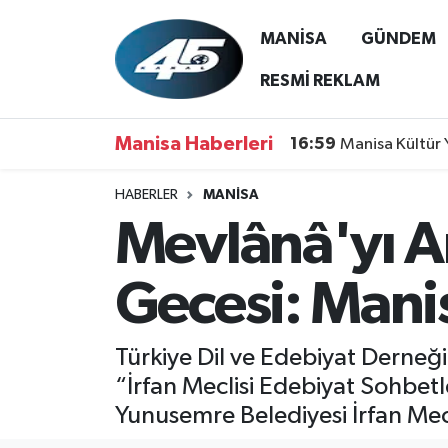
MANİSA
GÜNDEM
MANİSA
Hava Durumu
RESMİ REKLAM
GÜNDEM
Trafik Durumu
Manisa Haberleri
16:59
Manisa Kültür 
SİYASET
Süper Lig Puan Durumu ve Fikstür
HABERLER
MANİSA
Mevlânâ'yı A
ASAYİŞ
Tüm Manşetler
SPOR
Son Dakika Haberleri
Gecesi: Mani
YAŞAM
Haber Arşivi
Türkiye Dil ve Edebiyat Derneğ
RESMİ REKLAM
“İrfan Meclisi Edebiyat Sohbe
Yunusemre Belediyesi İrfan Mec