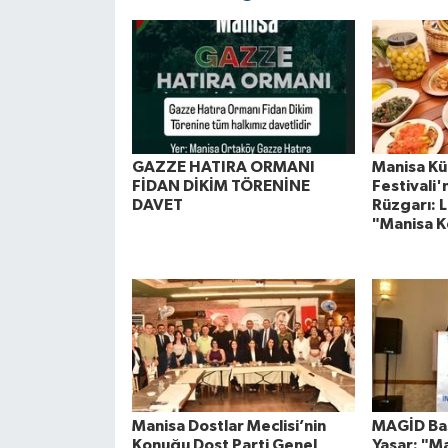
GAZZE HATIRA ORMANI
Manisa Kül
FİDAN DİKİM TÖRENİNE
Festivali
DAVET
Rüzgarı: L
"Manisa K
Manisa Dostlar Meclisi’nin
MAGİD Baş
Konuğu Dost Parti Genel
Yaşar: "M