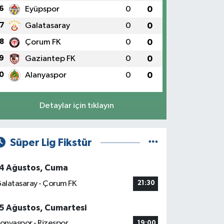
6
Eyüpspor
0
0
7
Galatasaray
0
0
8
Çorum FK
0
0
9
Gaziantep FK
0
0
0
Alanyaspor
0
0
Detaylar için tıklayın
Süper Lig Fikstür
4 Ağustos, Cuma
alatasaray - Çorum FK
21:30
5 Ağustos, Cumartesi
onyaspor - Rizespor
19:00