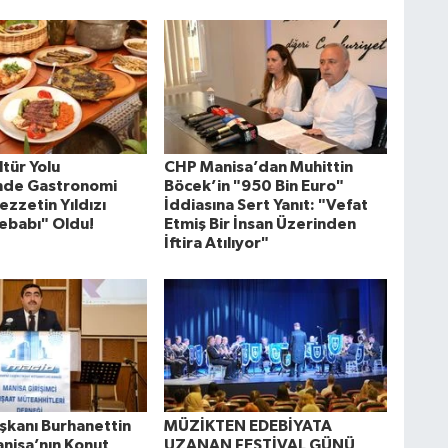
tür Yolu
CHP Manisa’dan Muhittin
'nde Gastronomi
Böcek’in "950 Bin Euro"
ezzetin Yıldızı
İddiasına Sert Yanıt: "Vefat
ebabı" Oldu!
Etmiş Bir İnsan Üzerinden
İftira Atılıyor"
kanı Burhanettin
MÜZİKTEN EDEBİYATA
anisa’nın Konut
UZANAN FESTİVAL GÜNÜ