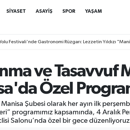
SİYASET
ASAYİŞ
SPOR
YAŞAM
Yolu Festivali'nde Gastronomi Rüzgarı: Lezzetin Yıldızı "Man
nma ve Tasavvuf M
sa'da Özel Progra
i Manisa Şubesi olarak her ayın ilk perşem
tleri” programımız kapsamında, 4 Aralık 
lisi Salonu’nda özel bir gece düzenliyoruz