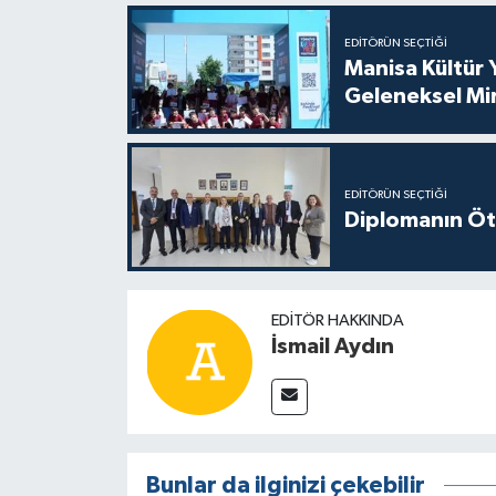
EDITÖRÜN SEÇTIĞI
Manisa Kültür 
Geleneksel Mi
EDITÖRÜN SEÇTIĞI
Diplomanın Öt
EDITÖR HAKKINDA
İsmail Aydın
Bunlar da ilginizi çekebilir