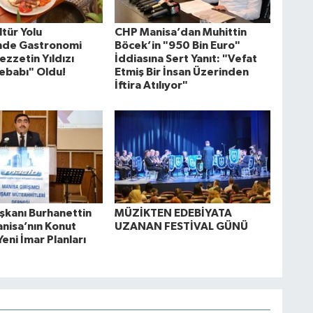
tür Yolu
CHP Manisa’dan Muhittin
'nde Gastronomi
Böcek’in "950 Bin Euro"
ezzetin Yıldızı
İddiasına Sert Yanıt: "Vefat
ebabı" Oldu!
Etmiş Bir İnsan Üzerinden
İftira Atılıyor"
kanı Burhanettin
MÜZİKTEN EDEBİYATA
anisa’nın Konut
UZANAN FESTİVAL GÜNÜ
Yeni İmar Planları