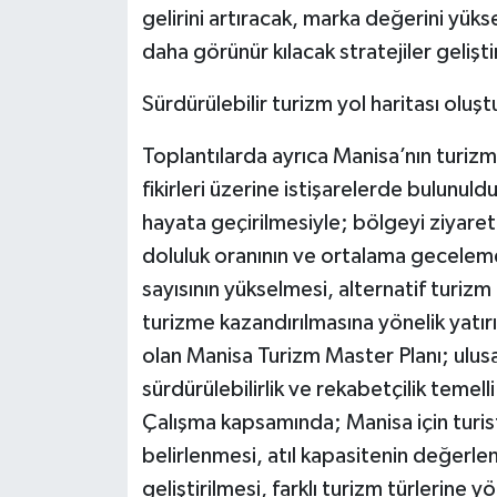
gelirini artıracak, marka değerini yüks
daha görünür kılacak stratejiler geli
Sürdürülebilir turizm yol haritası oluş
Toplantılarda ayrıca Manisa’nın turiz
fikirleri üzerine istişarelerde bulunul
hayata geçirilmesiyle; bölgeyi ziyaret 
doluluk oranının ve ortalama geceleme s
sayısının yükselmesi, alternatif turizm 
turizme kazandırılmasına yönelik yatı
olan Manisa Turizm Master Planı; ulusa
sürdürülebilirlik ve rekabetçilik temell
Çalışma kapsamında; Manisa için turist 
belirlenmesi, atıl kapasitenin değerlend
geliştirilmesi, farklı turizm türlerine y