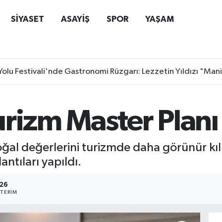
SİYASET
ASAYİŞ
SPOR
YAŞAM
Yolu Festivali'nde Gastronomi Rüzgarı: Lezzetin Yıldızı "Man
rizm Master Planı 
 doğal değerlerini turizmde daha görünür 
antıları yapıldı.
126
TERIM