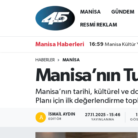
MANİSA
GÜNDEM
MANİSA
Hava Durumu
RESMİ REKLAM
GÜNDEM
Trafik Durumu
Manisa Haberleri
16:59
Manisa Kültür 
SİYASET
Süper Lig Puan Durumu ve Fikstür
HABERLER
MANİSA
Manisa’nın Tu
ASAYİŞ
Tüm Manşetler
SPOR
Son Dakika Haberleri
Manisa’nın tarihi, kültürel ve
Planı için ilk değerlendirme topl
YAŞAM
Haber Arşivi
İSMAIL AYDIN
27.11.2025 - 15:46
RESMİ REKLAM
EDITÖR
YAYINLANMA
GÖS