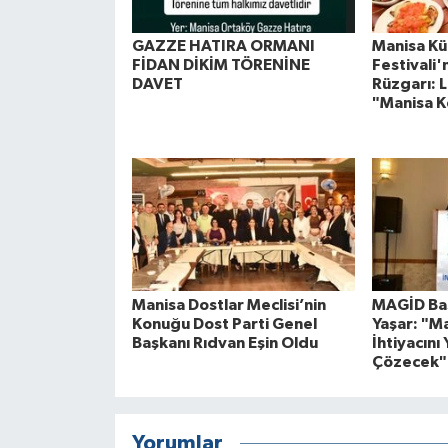
GAZZE HATIRA ORMANI
Manisa Kül
FİDAN DİKİM TÖRENİNE
Festivali
DAVET
Rüzgarı: L
"Manisa K
Manisa Dostlar Meclisi’nin
MAGİD Baş
Konuğu Dost Parti Genel
Yaşar: "M
Başkanı Rıdvan Eşin Oldu
İhtiyacını 
Çözecek"
Yorumlar