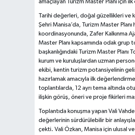
amaçlayan Turizm Master Planı için ilk
Tarihi değerleri, doğal güzellikleri ve 
Şehri Manisa’da, Turizm Master Planı haz
koordinasyonunda, Zafer Kalkınma Ajan
Master Planı kapsamında odak grup to
başkanlığındaki Turizm Master Planı Top
kurum ve kuruluşlardan uzman personel
ekibi, kentin turizm potansiyelinin geli
hazırlamak amacıyla ilk değerlendirm
toplantılarda, 12 ayrı tema altında ot
ilişkin görüş, öneri ve proje fikirleri ma
Toplantıda konuşma yapan Vali Vahdett
değerlerinin sürdürülebilir bir anlayış
çekti. Vali Özkan, Manisa için ulusal v