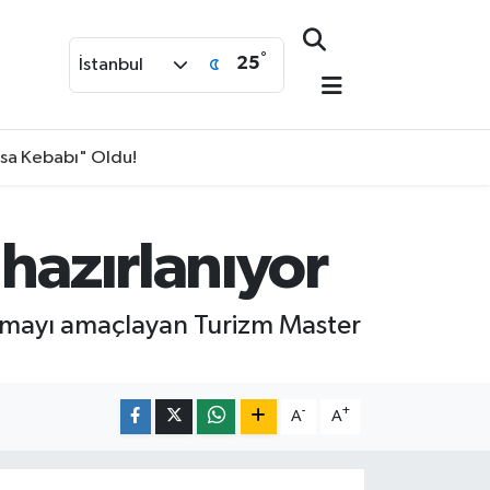
°
25
İstanbul
isa Kebabı" Oldu!
hazırlanıyor
kılmayı amaçlayan Turizm Master
-
+
A
A