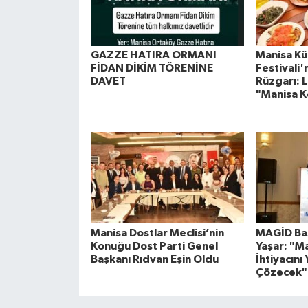
GAZZE HATIRA ORMANI
Manisa Kül
FİDAN DİKİM TÖRENİNE
Festivali
DAVET
Rüzgarı: L
"Manisa K
Manisa Dostlar Meclisi’nin
MAGİD Baş
Konuğu Dost Parti Genel
Yaşar: "M
Başkanı Rıdvan Eşin Oldu
İhtiyacını 
Çözecek"