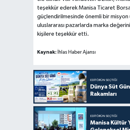
teşekkür ederek Manisa Ticaret Borsas
güçlendirilmesinde önemli bir misyon ü
uluslararası pazarlarda marka değerin
kişilere teşekkür etti.
Kaynak:
İhlas Haber Ajansı
EDITÖRÜN SEÇTIĞI
Dünya Süt Gün
Rakamları
EDITÖRÜN SEÇTIĞI
Manisa Kültür 