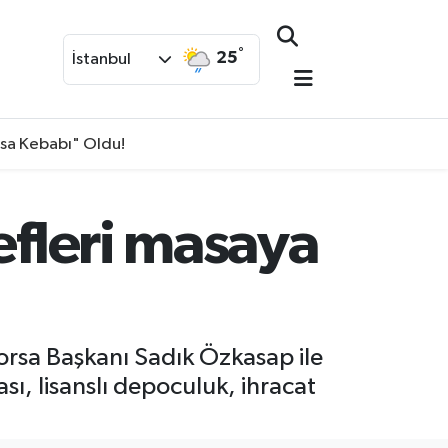
°
25
İstanbul
isa Kebabı" Oldu!
efleri masaya
Borsa Başkanı Sadık Özkasap ile
sı, lisanslı depoculuk, ihracat