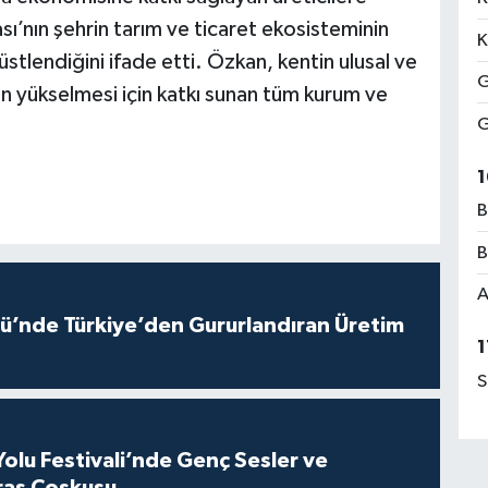
ı’nın şehrin tarım ve ticaret ekosisteminin
K
stlendiğini ifade etti. Özkan, kentin ulusal ve
G
in yükselmesi için katkı sunan tüm kurum ve
G
1
B
B
A
ü’nde Türkiye’den Gururlandıran Üretim
1
S
Yolu Festivali’nde Genç Sesler ve