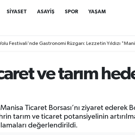
SİYASET
ASAYİŞ
SPOR
YAŞAM
Yolu Festivali'nde Gastronomi Rüzgarı: Lezzetin Yıldızı "Man
caret ve tarım hed
Manisa Ticaret Borsası’nı ziyaret ederek 
in tarım ve ticaret potansiyelinin artırılma
ulamaları değerlendirildi.