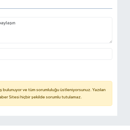
ş bulunuyor ve tüm sorumluluğu üstleniyorsunuz. Yazılan
er Sitesi hiçbir şekilde sorumlu tutulamaz.