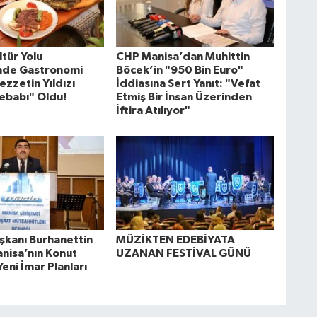
tür Yolu
CHP Manisa’dan Muhittin
'nde Gastronomi
Böcek’in "950 Bin Euro"
ezzetin Yıldızı
İddiasına Sert Yanıt: "Vefat
ebabı" Oldu!
Etmiş Bir İnsan Üzerinden
İftira Atılıyor"
kanı Burhanettin
MÜZİKTEN EDEBİYATA
anisa’nın Konut
UZANAN FESTİVAL GÜNÜ
Yeni İmar Planları