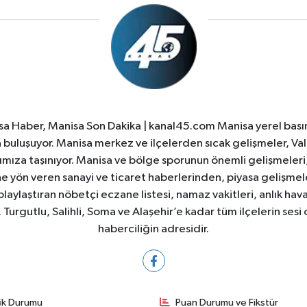
a Haber, Manisa Son Dakika | kanal45.com Manisa yerel basın
yla buluşuyor. Manisa merkez ve ilçelerden sıcak gelişmeler, Val
ıza taşınıyor. Manisa ve bölge sporunun önemli gelişmeleri, 
e yön veren sanayi ve ticaret haberlerinden, piyasa gelişme
laylaştıran nöbetçi eczane listesi, namaz vakitleri, anlık hava
Turgutlu, Salihli, Soma ve Alaşehir’e kadar tüm ilçelerin sesi 
haberciliğin adresidir.
fik Durumu
Puan Durumu ve Fikstür