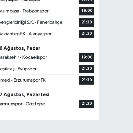
asımpaşa - Trabzonspor
19:00
ençlerbirliği S.K. - Fenerbahçe
21:30
aziantep FK - Alanyaspor
21:30
6 Ağustos, Pazar
aşakşehir - Kocaelispor
19:00
eşiktaş - Eyüpspor
21:30
med - Erzurumspor FK
21:30
7 Ağustos, Pazartesi
amsunspor - Göztepe
21:30