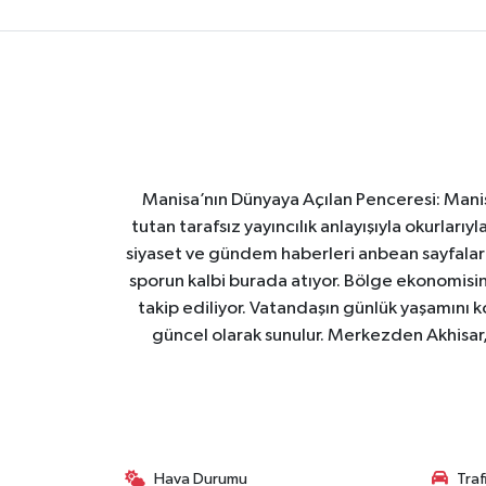
Manisa’nın Dünyaya Açılan Penceresi: Manis
tutan tarafsız yayıncılık anlayışıyla okurları
siyaset ve gündem haberleri anbean sayfalarım
sporun kalbi burada atıyor. Bölge ekonomisin
takip ediliyor. Vatandaşın günlük yaşamını ko
güncel olarak sunulur. Merkezden Akhisar, 
Hava Durumu
Tra