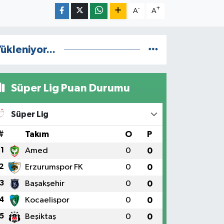
-
+
A
A
ükleniyor...
Süper Lig Puan Durumu
Süper Lig
#
Takım
O
P
1
Amed
0
0
2
Erzurumspor FK
0
0
3
Başakşehir
0
0
4
Kocaelispor
0
0
5
Beşiktaş
0
0