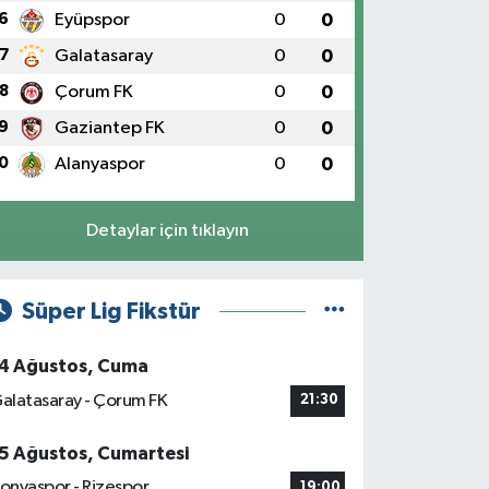
6
Eyüpspor
0
0
7
Galatasaray
0
0
8
Çorum FK
0
0
9
Gaziantep FK
0
0
0
Alanyaspor
0
0
Detaylar için tıklayın
Süper Lig Fikstür
4 Ağustos, Cuma
alatasaray - Çorum FK
21:30
5 Ağustos, Cumartesi
onyaspor - Rizespor
19:00