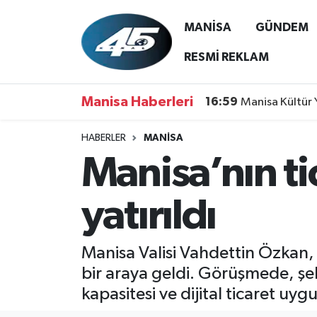
MANİSA
GÜNDEM
MANİSA
Hava Durumu
RESMİ REKLAM
GÜNDEM
Trafik Durumu
Manisa Haberleri
16:59
Manisa Kültür 
SİYASET
Süper Lig Puan Durumu ve Fikstür
HABERLER
MANİSA
Manisa’nın ti
ASAYİŞ
Tüm Manşetler
SPOR
Son Dakika Haberleri
yatırıldı
YAŞAM
Haber Arşivi
Manisa Valisi Vahdettin Özkan, 
RESMİ REKLAM
bir araya geldi. Görüşmede, şehr
kapasitesi ve dijital ticaret uyg