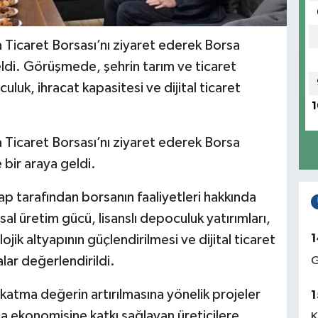
 Ticaret Borsası’nı ziyaret ederek Borsa
eldi. Görüşmede, şehrin tarım ve ticaret
culuk, ihracat kapasitesi ve dijital ticaret
1
 Ticaret Borsası’nı ziyaret ederek Borsa
bir araya geldi.
p tarafından borsanın faaliyetleri hakkında
sal üretim gücü, lisanslı depoculuk yatırımları,
1
ojik altyapının güçlendirilmesi ve dijital ticaret
lar değerlendirildi.
G
atma değerin artırılmasına yönelik projeler
1
sa ekonomisine katkı sağlayan üreticilere
K