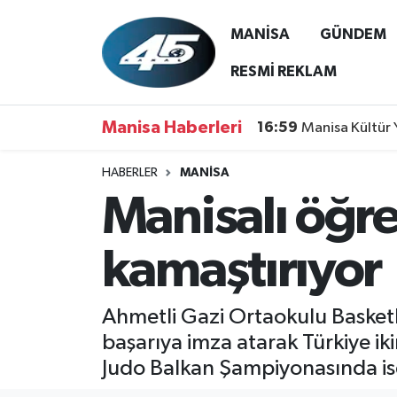
MANİSA
GÜNDEM
MANİSA
Hava Durumu
RESMİ REKLAM
GÜNDEM
Trafik Durumu
Manisa Haberleri
16:59
Manisa Kültür 
SİYASET
Süper Lig Puan Durumu ve Fikstür
HABERLER
MANİSA
Manisalı öğre
ASAYİŞ
Tüm Manşetler
SPOR
Son Dakika Haberleri
kamaştırıyor
YAŞAM
Haber Arşivi
Ahmetli Gazi Ortaokulu Basketbo
RESMİ REKLAM
başarıya imza atarak Türkiye iki
Judo Balkan Şampiyonasında is