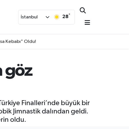
°
28
İstanbul
isa Kebabı" Oldu!
a göz
ürkiye Finalleri’nde büyük bir
robik Jimnastik dalından geldi.
rin oldu.