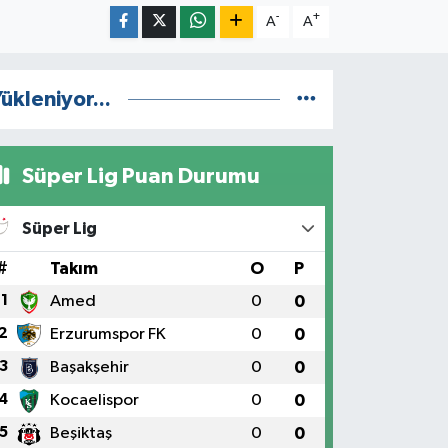
-
+
A
A
ükleniyor...
Süper Lig Puan Durumu
Süper Lig
#
Takım
O
P
1
Amed
0
0
2
Erzurumspor FK
0
0
3
Başakşehir
0
0
4
Kocaelispor
0
0
5
Beşiktaş
0
0