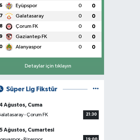
6
Eyüpspor
0
0
7
Galatasaray
0
0
8
Çorum FK
0
0
9
Gaziantep FK
0
0
0
Alanyaspor
0
0
Detaylar için tıklayın
Süper Lig Fikstür
4 Ağustos, Cuma
alatasaray - Çorum FK
21:30
5 Ağustos, Cumartesi
onyaspor - Rizespor
19:00