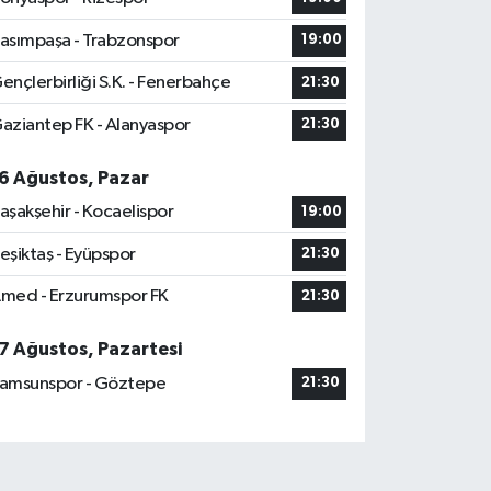
asımpaşa - Trabzonspor
19:00
ençlerbirliği S.K. - Fenerbahçe
21:30
aziantep FK - Alanyaspor
21:30
6 Ağustos, Pazar
aşakşehir - Kocaelispor
19:00
eşiktaş - Eyüpspor
21:30
med - Erzurumspor FK
21:30
7 Ağustos, Pazartesi
amsunspor - Göztepe
21:30