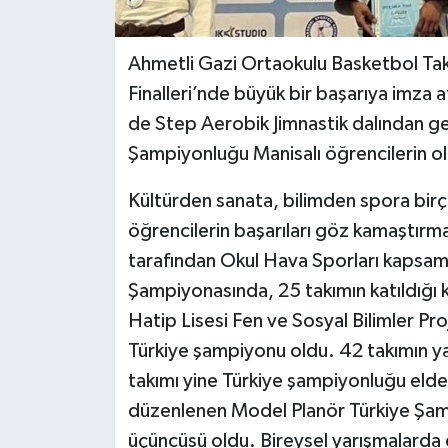
Ahmetli Gazi Ortaokulu Basketbol Takım
Finalleri’nde büyük bir başarıya imza ata
de Step Aerobik Jimnastik dalından ge
Şampiyonluğu Manisalı öğrencilerin o
Kültürden sanata, bilimden spora birç
öğrencilerin başarıları göz kamaştırm
tarafından Okul Hava Sporları kapsa
Şampiyonasında, 25 takımın katıldığı 
Hatip Lisesi Fen ve Sosyal Bilimler Pr
Türkiye şampiyonu oldu. 42 takımın ya
takımı yine Türkiye şampiyonluğu eld
düzenlenen Model Planör Türkiye Şampi
üçüncüsü oldu. Bireysel yarışmalarda 