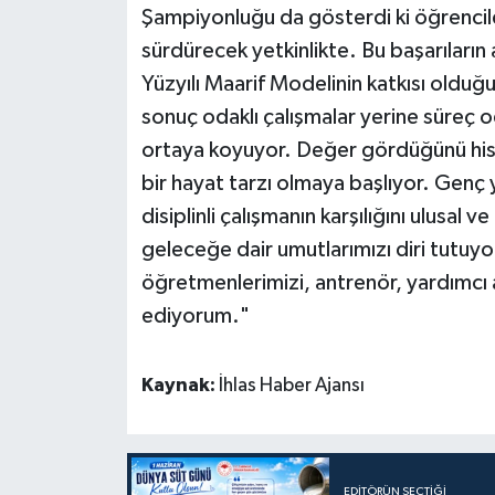
Şampiyonluğu da gösterdi ki öğrencileri
sürdürecek yetkinlikte. Bu başarıların
Yüzyılı Maarif Modelinin katkısı olduğ
sonuç odaklı çalışmalar yerine süreç od
ortaya koyuyor. Değer gördüğünü hisse
bir hayat tarzı olmaya başlıyor. Genç y
disiplinli çalışmanın karşılığını ulusal v
geleceğe dair umutlarımızı diri tutuyo
öğretmenlerimizi, antrenör, yardımcı 
ediyorum."
Kaynak:
İhlas Haber Ajansı
EDITÖRÜN SEÇTIĞI