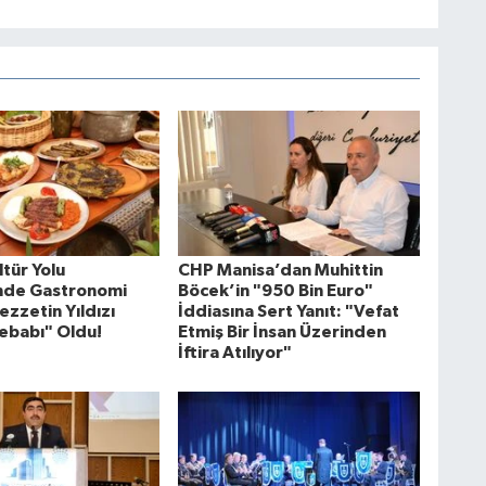
tür Yolu
CHP Manisa’dan Muhittin
'nde Gastronomi
Böcek’in "950 Bin Euro"
ezzetin Yıldızı
İddiasına Sert Yanıt: "Vefat
ebabı" Oldu!
Etmiş Bir İnsan Üzerinden
İftira Atılıyor"