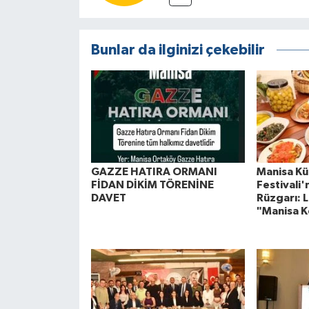
Bunlar da ilginizi çekebilir
GAZZE HATIRA ORMANI
Manisa Kül
FİDAN DİKİM TÖRENİNE
Festivali
DAVET
Rüzgarı: L
"Manisa K