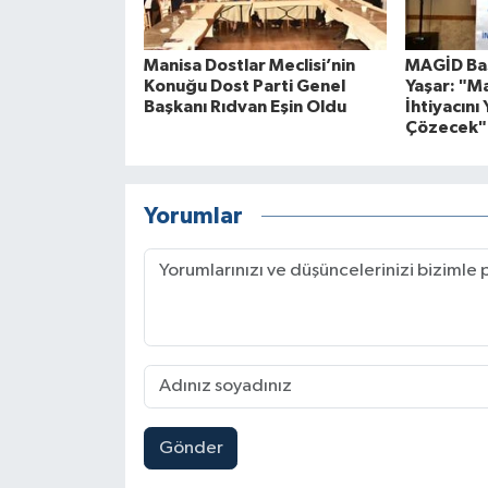
Manisa Dostlar Meclisi’nin
MAGİD Baş
Konuğu Dost Parti Genel
Yaşar: "M
Başkanı Rıdvan Eşin Oldu
İhtiyacını 
Çözecek"
Yorumlar
Gönder