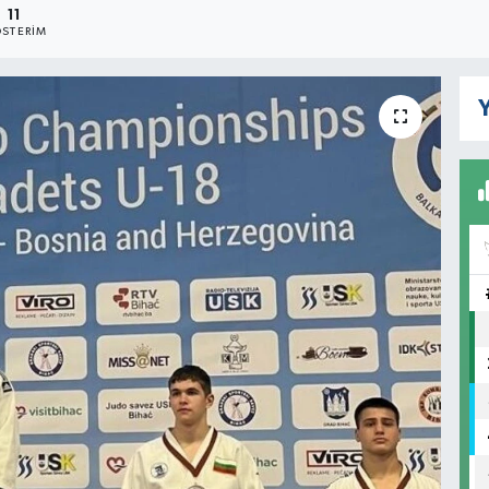
11
STERIM
Y