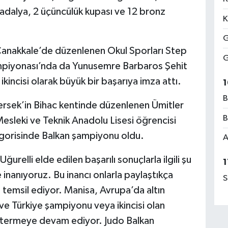
 madalya, 2 üçüncülük kupası ve 12 bronz
K
G
 Çanakkale’de düzenlenen Okul Sporları Step
G
Şampiyonası’nda da Yunusemre Barbaros Şehit
ncisi olarak büyük bir başarıya imza attı.
1
B
rsek’in Bihac kentinde düzenlenen Ümitler
B
sleki ve Teknik Anadolu Lisesi öğrencisi
egorisinde Balkan şampiyonu oldu.
A
relli elde edilen başarılı sonuçlarla ilgili şu
1
inanıyoruz. Bu inancı onlarla paylaştıkça
S
a temsil ediyor. Manisa, Avrupa’da altın
e Türkiye şampiyonu veya ikincisi olan
östermeye devam ediyor. Judo Balkan