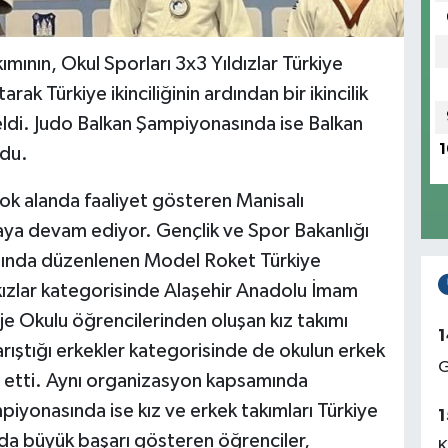
ının, Okul Sporları 3x3 Yıldızlar Türkiye
rak Türkiye ikinciliğinin ardından bir ikincilik
ldi. Judo Balkan Şampiyonasında ise Balkan
1
ldu.
ok alanda faaliyet gösteren Manisalı
aya devam ediyor. Gençlik ve Spor Bakanlığı
mında düzenlenen Model Roket Türkiye
kızlar kategorisinde Alaşehir Anadolu İmam
oje Okulu öğrencilerinden oluşan kız takımı
1
rıştığı erkekler kategorisinde de okulun erkek
G
e etti. Aynı organizasyon kapsamında
yonasında ise kız ve erkek takımları Türkiye
1
da büyük başarı gösteren öğrenciler,
K