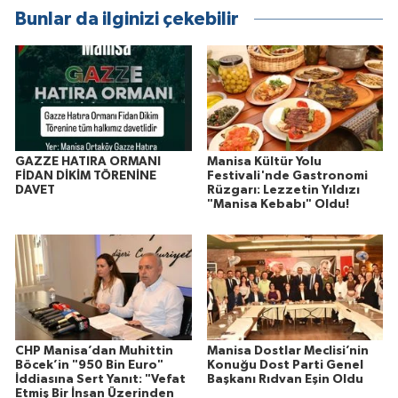
Bunlar da ilginizi çekebilir
GAZZE HATIRA ORMANI
Manisa Kültür Yolu
FİDAN DİKİM TÖRENİNE
Festivali'nde Gastronomi
DAVET
Rüzgarı: Lezzetin Yıldızı
"Manisa Kebabı" Oldu!
CHP Manisa’dan Muhittin
Manisa Dostlar Meclisi’nin
Böcek’in "950 Bin Euro"
Konuğu Dost Parti Genel
İddiasına Sert Yanıt: "Vefat
Başkanı Rıdvan Eşin Oldu
Etmiş Bir İnsan Üzerinden