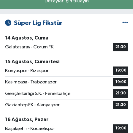
Detaylar için tıklayın
Süper Lig Fikstür
14 Ağustos, Cuma
Galatasaray - Çorum FK
21:30
15 Ağustos, Cumartesi
Konyaspor - Rizespor
19:00
Kasımpaşa - Trabzonspor
19:00
Gençlerbirliği S.K. - Fenerbahçe
21:30
Gaziantep FK - Alanyaspor
21:30
16 Ağustos, Pazar
Başakşehir - Kocaelispor
19:00