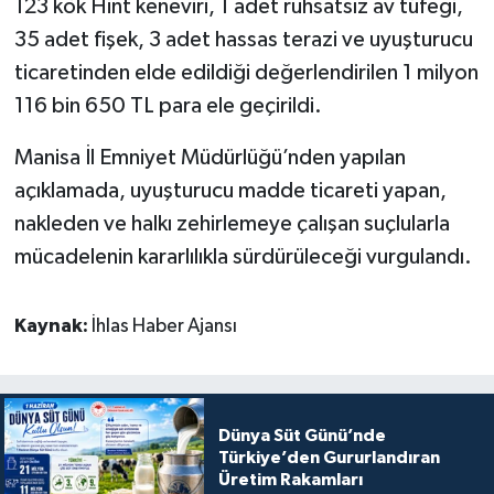
123 kök Hint keneviri, 1 adet ruhsatsız av tüfeği,
35 adet fişek, 3 adet hassas terazi ve uyuşturucu
ticaretinden elde edildiği değerlendirilen 1 milyon
116 bin 650 TL para ele geçirildi.
Manisa İl Emniyet Müdürlüğü’nden yapılan
açıklamada, uyuşturucu madde ticareti yapan,
nakleden ve halkı zehirlemeye çalışan suçlularla
mücadelenin kararlılıkla sürdürüleceği vurgulandı.
Kaynak:
İhlas Haber Ajansı
Dünya Süt Günü’nde
Türkiye’den Gururlandıran
Üretim Rakamları