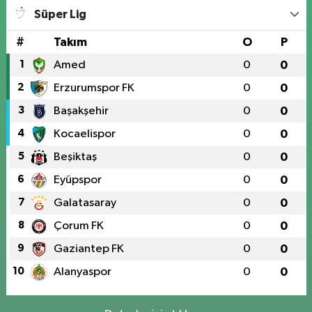
Süper Lig
#
Takım
O
P
1
Amed
0
0
2
Erzurumspor FK
0
0
3
Başakşehir
0
0
4
Kocaelispor
0
0
5
Beşiktaş
0
0
6
Eyüpspor
0
0
7
Galatasaray
0
0
8
Çorum FK
0
0
9
Gaziantep FK
0
0
10
Alanyaspor
0
0