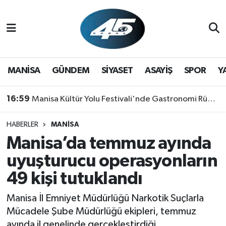
MANİSA
Hava Durumu
GÜNDEM
Trafik Durumu
MANİSA
GÜNDEM
SİYASET
ASAYİŞ
SPOR
Y
SİYASET
Süper Lig Puan Durumu ve Fikstür
16:59
Manisa Kültür Yolu Festivali'nde Gastronomi Rüzgarı: Lezzetin Yıldızı "Manisa Kebabı" Oldu!
ASAYİŞ
Tüm Manşetler
HABERLER
MANİSA
Manisa’da temmuz ayında
SPOR
Son Dakika Haberleri
uyuşturucu operasyonların
YAŞAM
Haber Arşivi
49 kişi tutuklandı
RESMİ REKLAM
Manisa İl Emniyet Müdürlüğü Narkotik Suçlarla
Mücadele Şube Müdürlüğü ekipleri, temmuz
ayında il genelinde gerçekleştirdiği