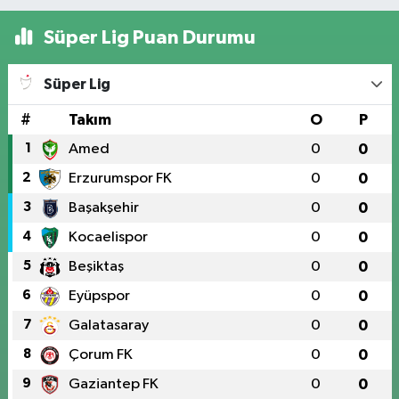
Süper Lig Puan Durumu
Süper Lig
#
Takım
O
P
1
Amed
0
0
2
Erzurumspor FK
0
0
3
Başakşehir
0
0
4
Kocaelispor
0
0
5
Beşiktaş
0
0
6
Eyüpspor
0
0
7
Galatasaray
0
0
8
Çorum FK
0
0
9
Gaziantep FK
0
0