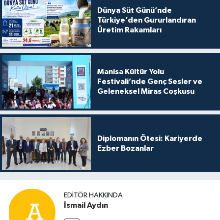
Dünya Süt Günü’nde
Türkiye’den Gururlandıran
Üretim Rakamları
Manisa Kültür Yolu
Festivali’nde Genç Sesler ve
Geleneksel Miras Coşkusu
Diplomanın Ötesi: Kariyerde
Ezber Bozanlar
EDITÖR HAKKINDA
İsmail Aydın