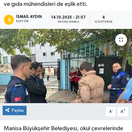
ve gıda mühendisleri de eşlik etti.
İSMAIL AYDIN
14.10.2025 - 21:57
4
EDITÖR
YAYINLANMA
GÖSTERIM
Paylaş
-
+
A
A
Manisa Büyükşehir Belediyesi, okul çevrelerinde