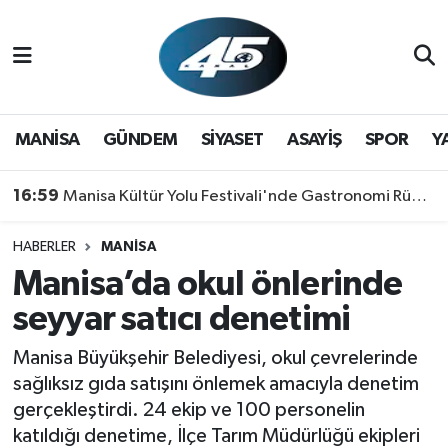
MANİSA
Hava Durumu
GÜNDEM
Trafik Durumu
MANİSA
GÜNDEM
SİYASET
ASAYİŞ
SPOR
Y
SİYASET
Süper Lig Puan Durumu ve Fikstür
16:59
Manisa Kültür Yolu Festivali'nde Gastronomi Rüzgarı: Lezzetin Yıldızı "Manisa Kebabı" Oldu!
ASAYİŞ
Tüm Manşetler
HABERLER
MANİSA
Manisa’da okul önlerinde
SPOR
Son Dakika Haberleri
seyyar satıcı denetimi
YAŞAM
Haber Arşivi
Manisa Büyükşehir Belediyesi, okul çevrelerinde
RESMİ REKLAM
sağlıksız gıda satışını önlemek amacıyla denetim
gerçekleştirdi. 24 ekip ve 100 personelin
katıldığı denetime, İlçe Tarım Müdürlüğü ekipleri