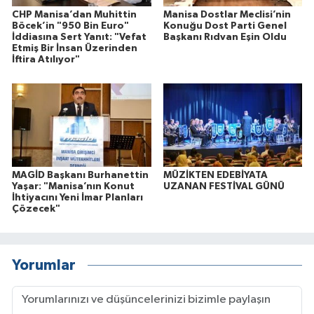
CHP Manisa’dan Muhittin
Manisa Dostlar Meclisi’nin
Böcek’in "950 Bin Euro"
Konuğu Dost Parti Genel
İddiasına Sert Yanıt: "Vefat
Başkanı Rıdvan Eşin Oldu
Etmiş Bir İnsan Üzerinden
İftira Atılıyor"
MAGİD Başkanı Burhanettin
MÜZİKTEN EDEBİYATA
Yaşar: "Manisa’nın Konut
UZANAN FESTİVAL GÜNÜ
İhtiyacını Yeni İmar Planları
Çözecek"
Yorumlar