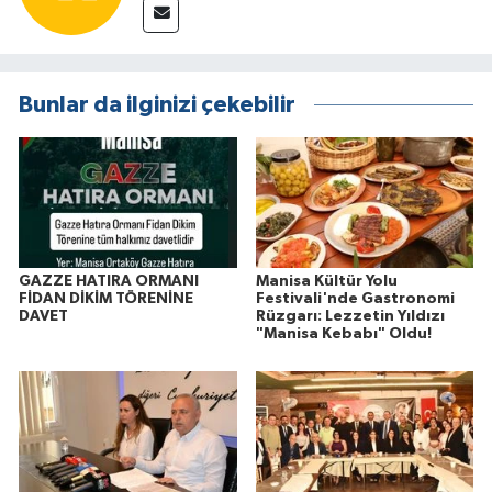
Bunlar da ilginizi çekebilir
GAZZE HATIRA ORMANI
Manisa Kültür Yolu
FİDAN DİKİM TÖRENİNE
Festivali'nde Gastronomi
DAVET
Rüzgarı: Lezzetin Yıldızı
"Manisa Kebabı" Oldu!