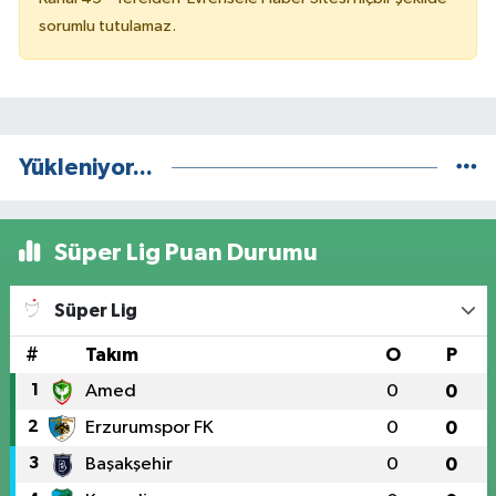
sorumlu tutulamaz.
Yükleniyor...
Süper Lig Puan Durumu
Süper Lig
#
Takım
O
P
1
Amed
0
0
2
Erzurumspor FK
0
0
3
Başakşehir
0
0