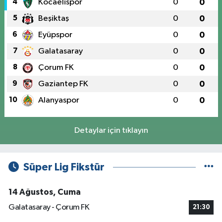
4
Kocaelispor
0
0
5
Beşiktaş
0
0
6
Eyüpspor
0
0
7
Galatasaray
0
0
8
Çorum FK
0
0
9
Gaziantep FK
0
0
10
Alanyaspor
0
0
Detaylar için tıklayın
Süper Lig Fikstür
14 Ağustos, Cuma
Galatasaray - Çorum FK
21:30