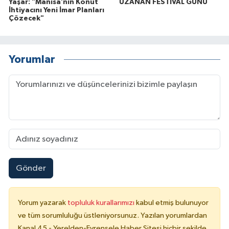
Yaşar: "Manisa’nın Konut
UZANAN FESTİVAL GÜNÜ
İhtiyacını Yeni İmar Planları
Çözecek"
Yorumlar
Gönder
Yorum yazarak
topluluk kurallarımızı
kabul etmiş bulunuyor
ve tüm sorumluluğu üstleniyorsunuz. Yazılan yorumlardan
Kanal 45 - Yerelden-Evrensele Haber Sitesi hiçbir şekilde