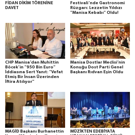
FİDAN DİKİM TÖRENİNE
Festivali'nde Gastronomi
DAVET
Rüzgarı: Lezzetin Yıldızı
"Manisa Kebabı" Oldu!
CHP Manisa’dan Muhittin
Manisa Dostlar Meclisi’nin
Böcek’in "950 Bin Euro"
Konuğu Dost Parti Genel
İddiasına Sert Yanıt: "Vefat
Başkanı Rıdvan Eşin Oldu
Etmiş Bir İnsan Üzerinden
İftira Atılıyor"
MAGİD Başkanı Burhanettin
MÜZİKTEN EDEBİYATA