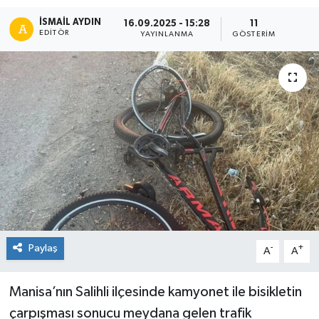
İSMAIL AYDIN
16.09.2025 - 15:28
11
EDITÖR
YAYINLANMA
GÖSTERIM
Paylaş
-
+
A
A
Manisa’nın Salihli ilçesinde kamyonet ile bisikletin
çarpışması sonucu meydana gelen trafik