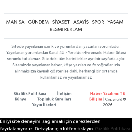
MANİSA
GÜNDEM
SİYASET
ASAYİŞ
SPOR
YAŞAM
RESMİ REKLAM
Sitede yayınlanan içerik ve yorumlardan yazarları sorumludur.
Yayınlanan yorumlardan Kanal 45 - Yerelden-Evrensele Haber Sitesi
sorumlu tutulamaz. Sitedeki tüm harici linkler ayrı bir sayfada açılır.
Sitemizde yayınlanan haber, köşe yazıları ve fotoğraflar izin
alınmaksızın kaynak gösterilse dahi, herhangi bir ortamda
kullanılamaz ve yayınlanamaz
Gizlilik Politikası
İletişim
Haber Yazılımı
:
TE
Künye
Topluluk Kuralları
Bilişim
| Copyright ©
Yayın İlkeleri
2026
En iyi site deneyimi sağlamak için çerezlerden
faydalanıyoruz. Detaylar için lütfen tıklayın.
Gizlilik Politikası