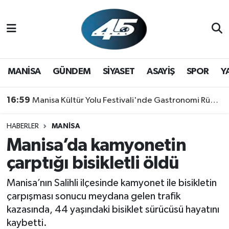
MANİSA
Hava Durumu
GÜNDEM
Trafik Durumu
MANİSA
GÜNDEM
SİYASET
ASAYİŞ
SPOR
Y
SİYASET
Süper Lig Puan Durumu ve Fikstür
16:59
Manisa Kültür Yolu Festivali'nde Gastronomi Rüzgarı: Lezzetin Yıldızı "Manisa Kebabı" Oldu!
ASAYİŞ
Tüm Manşetler
HABERLER
MANİSA
Manisa’da kamyonetin
SPOR
Son Dakika Haberleri
çarptığı bisikletli öldü
YAŞAM
Haber Arşivi
Manisa’nın Salihli ilçesinde kamyonet ile bisikletin
RESMİ REKLAM
çarpışması sonucu meydana gelen trafik
kazasında, 44 yaşındaki bisiklet sürücüsü hayatını
kaybetti.