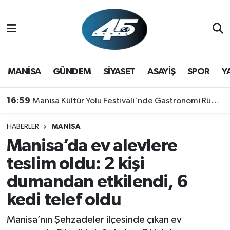
MANİSA
Hava Durumu
GÜNDEM
Trafik Durumu
MANİSA
GÜNDEM
SİYASET
ASAYİŞ
SPOR
Y
SİYASET
Süper Lig Puan Durumu ve Fikstür
16:59
Manisa Kültür Yolu Festivali'nde Gastronomi Rüzgarı: Lezzetin Yıldızı "Manisa Kebabı" Oldu!
ASAYİŞ
Tüm Manşetler
HABERLER
MANİSA
Manisa’da ev alevlere
SPOR
Son Dakika Haberleri
teslim oldu: 2 kişi
YAŞAM
Haber Arşivi
dumandan etkilendi, 6
kedi telef oldu
RESMİ REKLAM
Manisa’nın Şehzadeler ilçesinde çıkan ev