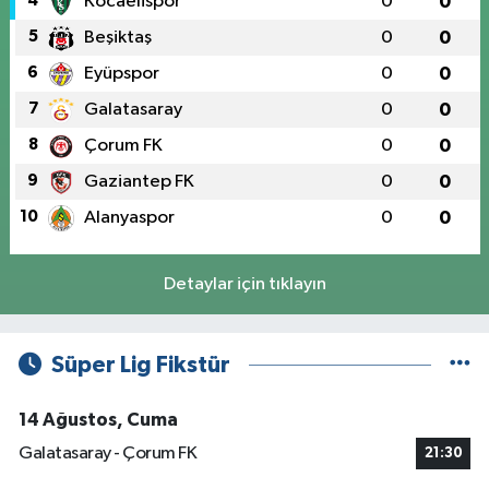
4
Kocaelispor
0
0
5
Beşiktaş
0
0
6
Eyüpspor
0
0
7
Galatasaray
0
0
8
Çorum FK
0
0
9
Gaziantep FK
0
0
10
Alanyaspor
0
0
Detaylar için tıklayın
Süper Lig Fikstür
14 Ağustos, Cuma
Galatasaray - Çorum FK
21:30