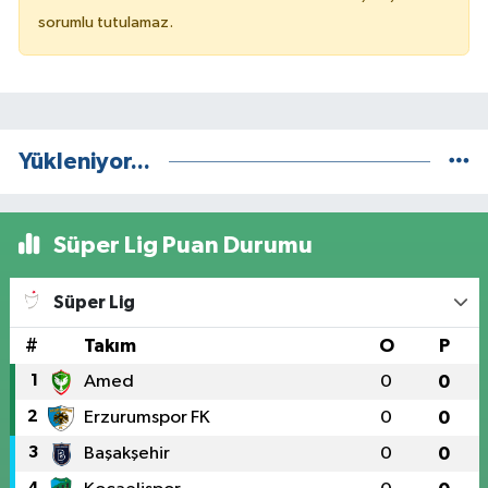
sorumlu tutulamaz.
Yükleniyor...
Süper Lig Puan Durumu
Süper Lig
#
Takım
O
P
1
Amed
0
0
2
Erzurumspor FK
0
0
3
Başakşehir
0
0