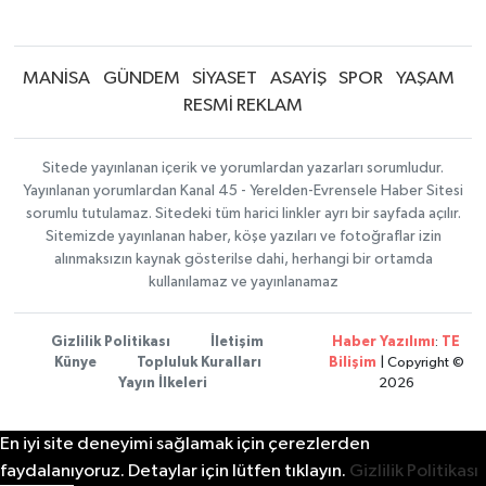
MANİSA
GÜNDEM
SİYASET
ASAYİŞ
SPOR
YAŞAM
RESMİ REKLAM
Sitede yayınlanan içerik ve yorumlardan yazarları sorumludur.
Yayınlanan yorumlardan Kanal 45 - Yerelden-Evrensele Haber Sitesi
sorumlu tutulamaz. Sitedeki tüm harici linkler ayrı bir sayfada açılır.
Sitemizde yayınlanan haber, köşe yazıları ve fotoğraflar izin
alınmaksızın kaynak gösterilse dahi, herhangi bir ortamda
kullanılamaz ve yayınlanamaz
Gizlilik Politikası
İletişim
Haber Yazılımı
:
TE
Künye
Topluluk Kuralları
Bilişim
| Copyright ©
Yayın İlkeleri
2026
En iyi site deneyimi sağlamak için çerezlerden
faydalanıyoruz. Detaylar için lütfen tıklayın.
Gizlilik Politikası