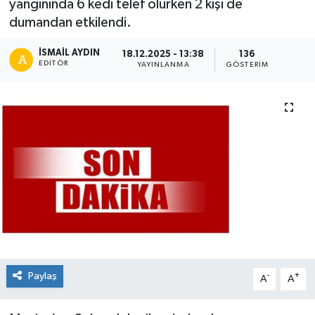
yangınında 6 kedi telef olurken 2 kişi de
dumandan etkilendi.
İSMAIL AYDIN
18.12.2025 - 13:38
136
EDITÖR
YAYINLANMA
GÖSTERIM
Paylaş
-
+
A
A