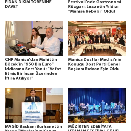
FİDAN DİKİM TÖRENİNE
Festivali'nde Gastronomi
DAVET
Rüzgarı: Lezzetin Yıldızı
"Manisa Kebabı" Oldu!
CHP Manisa’dan Muhittin
Manisa Dostlar Meclisi’nin
Böcek’in "950 Bin Euro"
Konuğu Dost Parti Genel
İddiasına Sert Yanıt: "Vefat
Başkanı Rıdvan Eşin Oldu
Etmiş Bir İnsan Üzerinden
İftira Atılıyor"
MAGİD Başkanı Burhanettin
MÜZİKTEN EDEBİYATA