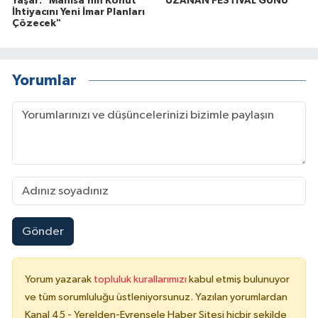
Yaşar: "Manisa’nın Konut
UZANAN FESTİVAL GÜNÜ
İhtiyacını Yeni İmar Planları
Çözecek"
Yorumlar
Gönder
Yorum yazarak
topluluk kurallarımızı
kabul etmiş bulunuyor
ve tüm sorumluluğu üstleniyorsunuz. Yazılan yorumlardan
Kanal 45 - Yerelden-Evrensele Haber Sitesi hiçbir şekilde