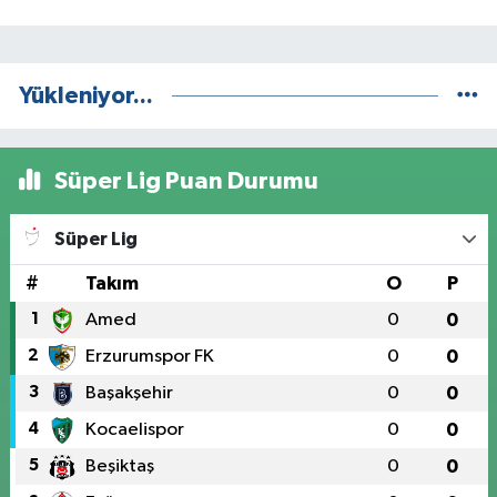
Yükleniyor...
Süper Lig Puan Durumu
Süper Lig
#
Takım
O
P
1
Amed
0
0
2
Erzurumspor FK
0
0
3
Başakşehir
0
0
4
Kocaelispor
0
0
5
Beşiktaş
0
0