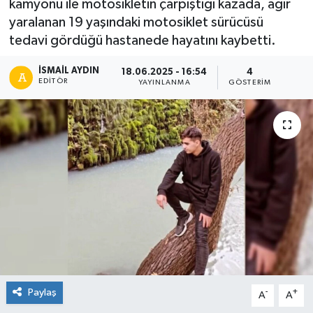
kamyonu ile motosikletin çarpıştığı kazada, ağır
yaralanan 19 yaşındaki motosiklet sürücüsü
tedavi gördüğü hastanede hayatını kaybetti.
İSMAIL AYDIN
18.06.2025 - 16:54
4
EDITÖR
YAYINLANMA
GÖSTERIM
Paylaş
-
+
A
A