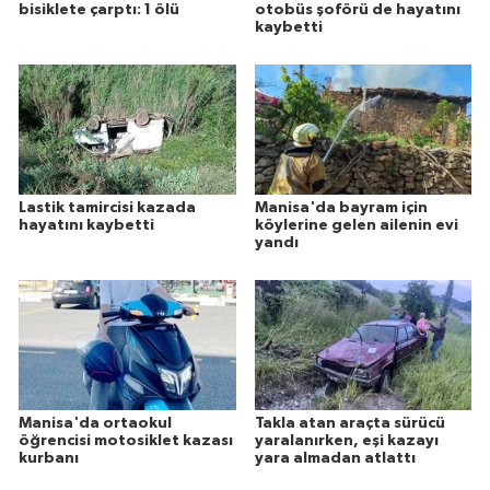
bisiklete çarptı: 1 ölü
otobüs şoförü de hayatını
kaybetti
Lastik tamircisi kazada
Manisa'da bayram için
hayatını kaybetti
köylerine gelen ailenin evi
yandı
Manisa'da ortaokul
Takla atan araçta sürücü
öğrencisi motosiklet kazası
yaralanırken, eşi kazayı
kurbanı
yara almadan atlattı