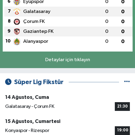
6
Eyüpspor
0
0
7
Galatasaray
0
0
8
Çorum FK
0
0
9
Gaziantep FK
0
0
10
Alanyaspor
0
0
Detaylar için tıklayın
Süper Lig Fikstür
14 Ağustos, Cuma
Galatasaray - Çorum FK
21:30
15 Ağustos, Cumartesi
Konyaspor - Rizespor
19:00