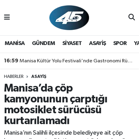
MANİSA
Hava Durumu
GÜNDEM
Trafik Durumu
MANİSA
GÜNDEM
SİYASET
ASAYİŞ
SPOR
Y
SİYASET
Süper Lig Puan Durumu ve Fikstür
16:59
Manisa Kültür Yolu Festivali'nde Gastronomi Rüzgarı: Lezzetin Yıldızı "Manisa Kebabı" Oldu!
ASAYİŞ
Tüm Manşetler
HABERLER
ASAYİŞ
Manisa’da çöp
SPOR
Son Dakika Haberleri
kamyonunun çarptığı
YAŞAM
Haber Arşivi
motosiklet sürücüsü
kurtarılamadı
RESMİ REKLAM
Manisa’nın Salihli ilçesinde belediyeye ait çöp