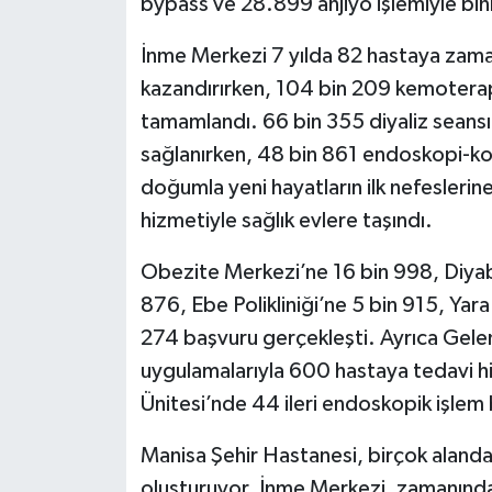
bypass ve 28.899 anjiyo işlemiyle bi
İnme Merkezi 7 yılda 82 hastaya zama
kazandırırken, 104 bin 209 kemoterap
tamamlandı. 66 bin 355 diyaliz seansı
sağlanırken, 48 bin 861 endoskopi-kol
doğumla yeni hayatların ilk nefeslerine 
hizmetiyle sağlık evlere taşındı.
Obezite Merkezi’ne 16 bin 998, Diyab
876, Ebe Polikliniği’ne 5 bin 915, Yara
274 başvuru gerçekleşti. Ayrıca Gele
uygulamalarıyla 600 hastaya tedavi h
Ünitesi’nde 44 ileri endoskopik işlem b
Manisa Şehir Hastanesi, birçok alanda 
oluşturuyor. İnme Merkezi, zamanında 