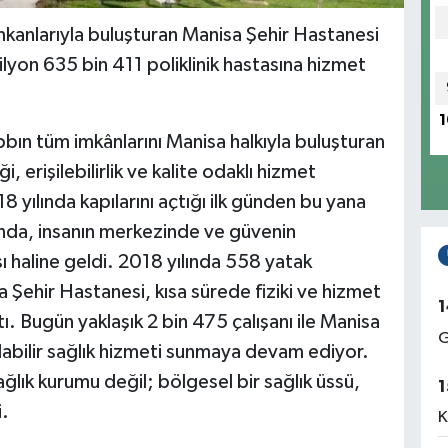
mkanlarıyla buluşturan Manisa Şehir Hastanesi
ilyon 635 bin 411 poliklinik hastasına hizmet
1
ın tüm imkânlarını Manisa halkıyla buluşturan
 erişilebilirlik ve kalite odaklı hizmet
018 yılında kapılarını açtığı ilk günden bu yana
ğında, insanın merkezinde ve güvenin
sı haline geldi. 2018 yılında 558 yatak
 Şehir Hastanesi, kısa sürede fiziki ve hizmet
1
ı. Bugün yaklaşık 2 bin 475 çalışanı ile Manisa
G
aşılabilir sağlık hizmeti sunmaya devam ediyor.
ğlık kurumu değil; bölgesel bir sağlık üssü,
1
i.
K