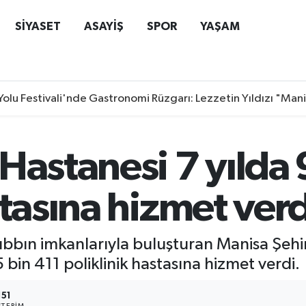
SİYASET
ASAYİŞ
SPOR
YAŞAM
Yolu Festivali'nde Gastronomi Rüzgarı: Lezzetin Yıldızı "Man
Hastanesi 7 yılda
stasına hizmet verd
bbın imkanlarıyla buluşturan Manisa Şehir 
in 411 poliklinik hastasına hizmet verdi.
151