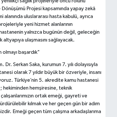
enilikçi sağlık projeleriyle öncü rolünü
ne Dönüşümü Projesi kapsamında yapay zekâ
mi alanında uluslararası hasta kabulü, ayrıca
jeleriyle yeni hizmet alanlarının
, hastanenin yalnızca bugünün değil, geleceğin
ek altyapıya ulaşmasını sağlayacak.
m olmayı başardık"
 Dr. Serkan Saka, kurumun 7. yılı dolayısıyla
nesi olarak 7 yıldır büyük bir özveriyle, insanı
yoruz. Türkiye’nin 5. akredite kamu hastanesi
; hekiminden hemşiresine, teknik
çalışanlarımızın ortak emeği, gayreti ve
sürdürülebilir kılmak ve her geçen gün bir adım
mizdir. Emeği geçen tüm çalışma arkadaşlarıma