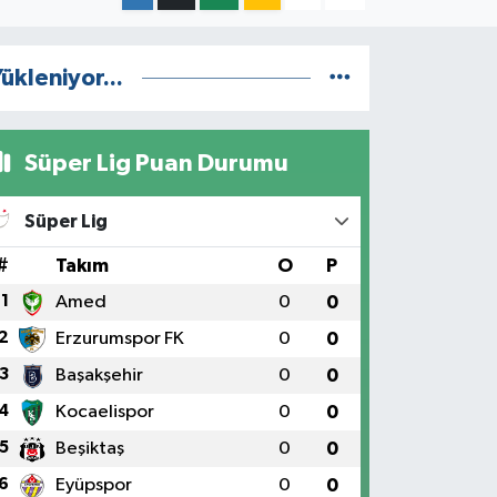
ükleniyor...
Süper Lig Puan Durumu
Süper Lig
#
Takım
O
P
1
Amed
0
0
2
Erzurumspor FK
0
0
3
Başakşehir
0
0
4
Kocaelispor
0
0
5
Beşiktaş
0
0
6
Eyüpspor
0
0