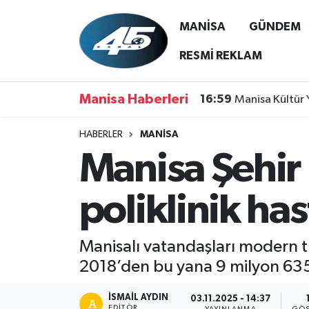
MANİSA
GÜNDEM
MANİSA
Hava Durumu
RESMİ REKLAM
GÜNDEM
Trafik Durumu
Manisa Haberleri
16:59
Manisa Kültür 
SİYASET
Süper Lig Puan Durumu ve Fikstür
HABERLER
MANİSA
Manisa Şehir 
ASAYİŞ
Tüm Manşetler
SPOR
Son Dakika Haberleri
poliklinik ha
YAŞAM
Haber Arşivi
Manisalı vatandaşları modern tı
RESMİ REKLAM
2018’den bu yana 9 milyon 635 b
İSMAIL AYDIN
03.11.2025 - 14:37
EDITÖR