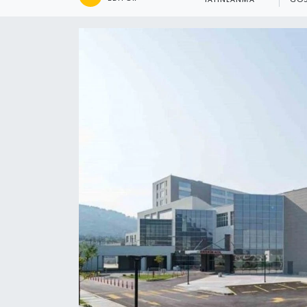
YAYINLANMA
GÖS