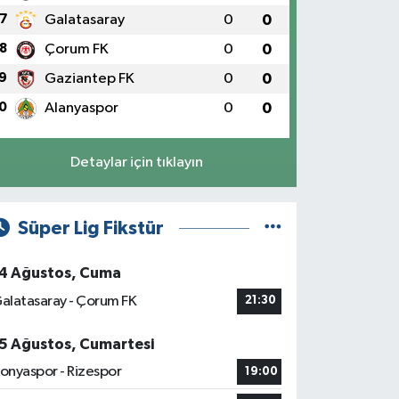
7
Galatasaray
0
0
8
Çorum FK
0
0
9
Gaziantep FK
0
0
0
Alanyaspor
0
0
Detaylar için tıklayın
Süper Lig Fikstür
4 Ağustos, Cuma
alatasaray - Çorum FK
21:30
5 Ağustos, Cumartesi
onyaspor - Rizespor
19:00