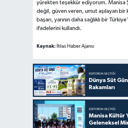
yürekten teşekkür ediyorum. Manisa Şe
değil, güven veren, umut aşılayan bir 
başarı, yarının daha sağlıklı bir Türki
ifadelerini kullandı.
Kaynak:
İhlas Haber Ajansı
EDITÖRÜN SEÇTIĞI
Dünya Süt Gün
Rakamları
EDITÖRÜN SEÇTIĞI
Manisa Kültür 
Geleneksel Mi