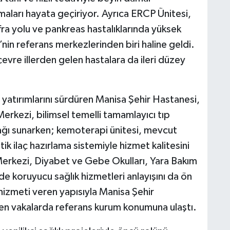
maları hayata geçiriyor. Ayrıca ERCP Ünitesi,
afra yolu ve pankreas hastalıklarında yüksek
’nin referans merkezlerinden biri haline geldi.
çevre illerden gelen hastalara da ileri düzey
ü yatırımlarını sürdüren Manisa Şehir Hastanesi,
erkezi, bilimsel temelli tamamlayıcı tıp
nağı sunarken; kemoterapi ünitesi, mevcut
k ilaç hazırlama sistemiyle hizmet kalitesini
 Merkezi, Diyabet ve Gebe Okulları, Yara Bakım
de koruyucu sağlık hizmetleri anlayışını da ön
hizmeti veren yapısıyla Manisa Şehir
iren vakalarda referans kurum konumuna ulaştı.