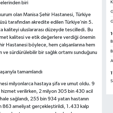
K
elerinden biri
G
kurum olan Manisa Şehir Hastanesi, Türkiye
G
üsü tarafından akredite edilen Türkiye’nin 5.
a kaliteyi uluslararası düzeyde tescilledi. Bu
1
met kalitesi ve etik değerlere verdiği önemin
B
ir Hastanesi böylece, hem çalışanlarına hem
B
n ve sürdürülebilir bir sağlık ortamı sunduğunu
A
başarıyla tamamlandı
1
S
nesi milyonlarca hastaya şifa ve umut oldu. 9
 hizmet verilirken, 2 milyon 305 bin 430 acil
ahale sağlandı, 255 bin 934 yatan hastanın
 863 ameliyat gerçekleştirildi, 1.433 kalp