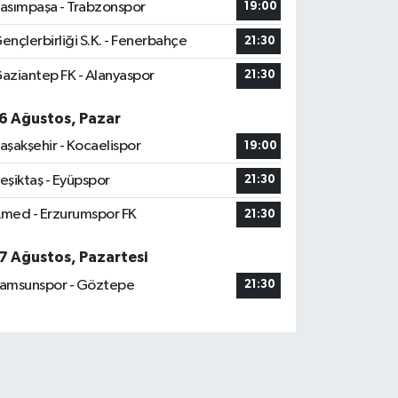
asımpaşa - Trabzonspor
19:00
ençlerbirliği S.K. - Fenerbahçe
21:30
aziantep FK - Alanyaspor
21:30
6 Ağustos, Pazar
aşakşehir - Kocaelispor
19:00
eşiktaş - Eyüpspor
21:30
med - Erzurumspor FK
21:30
7 Ağustos, Pazartesi
amsunspor - Göztepe
21:30