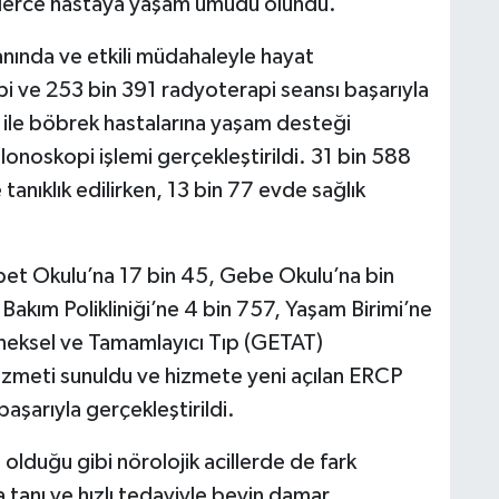
nlerce hastaya yaşam umudu olundu.
nında ve etkili müdahaleyle hayat
i ve 253 bin 391 radyoterapi seansı başarıyla
 ile böbrek hastalarına yaşam desteği
onoskopi işlemi gerçekleştirildi. 31 bin 588
tanıklık edilirken, 13 bin 77 evde sağlık
et Okulu’na 17 bin 45, Gebe Okulu’na bin
 Bakım Polikliniği’ne 4 bin 757, Yaşam Birimi’ne
neksel ve Tamamlayıcı Tıp (GETAT)
izmeti sunuldu ve hizmete yeni açılan ERCP
aşarıyla gerçekleştirildi.
olduğu gibi nörolojik acillerde de fark
tanı ve hızlı tedaviyle beyin damar