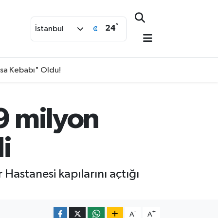
°
24
İstanbul
isa Kebabı" Oldu!
 9 milyon
i
Hastanesi kapılarını açtığı
-
+
A
A