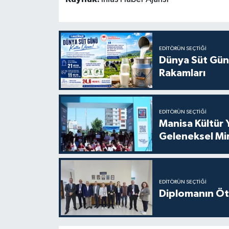
EDITÖRÜN SEÇTIĞI
Dünya Süt Gün
Rakamları
EDITÖRÜN SEÇTIĞI
Manisa Kültür 
Geleneksel Mi
EDITÖRÜN SEÇTIĞI
Diplomanın Öt