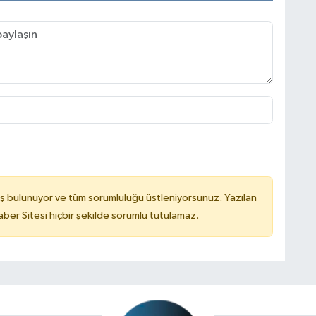
ş bulunuyor ve tüm sorumluluğu üstleniyorsunuz. Yazılan
er Sitesi hiçbir şekilde sorumlu tutulamaz.