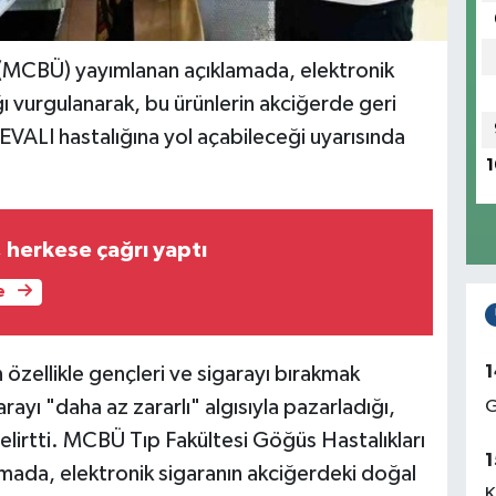
 (MCBÜ) yayımlanan açıklamada, elektronik
ı vurgulanarak, bu ürünlerin akciğerde geri
VALI hastalığına yol açabileceği uyarısında
1
 herkese çağrı yaptı
e
1
özellikle gençleri ve sigarayı bırakmak
rayı "daha az zararlı" algısıyla pazarladığı,
G
elirtti. MCBÜ Tıp Fakültesi Göğüs Hastalıkları
1
amada, elektronik sigaranın akciğerdeki doğal
K