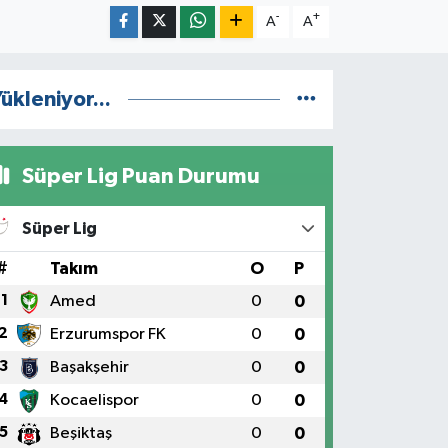
-
+
A
A
ükleniyor...
Süper Lig Puan Durumu
Süper Lig
#
Takım
O
P
1
Amed
0
0
2
Erzurumspor FK
0
0
3
Başakşehir
0
0
4
Kocaelispor
0
0
5
Beşiktaş
0
0