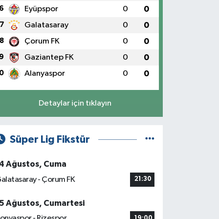
6
Eyüpspor
0
0
7
Galatasaray
0
0
8
Çorum FK
0
0
9
Gaziantep FK
0
0
0
Alanyaspor
0
0
Detaylar için tıklayın
Süper Lig Fikstür
4 Ağustos, Cuma
alatasaray - Çorum FK
21:30
5 Ağustos, Cumartesi
onyaspor - Rizespor
19:00