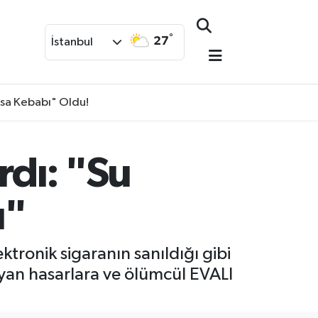
°
27
İstanbul
isa Kebabı" Oldu!
dı: "Su
ı"
ronik sigaranın sanıldığı gibi
an hasarlara ve ölümcül EVALI