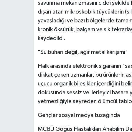
savunma mekanizmasını ciddi şekilde 
dışarı atan mikroskobik tüycüklerin (sil
yavaşladığı ve bazı bölgelerde tama
kronik öksürük, balgam ve sık tekrarla
kaydedildi.
"Su buharı değil, ağır metal karışımı"
Halk arasında elektronik sigaranın "s
dikkat çeken uzmanlar, bu ürünlerin aslı
uçucu organik bileşikler içerdiğini bel
dokusunda sessiz ve ilerleyici hasara y
yetmezliğiyle seyreden ölümcül tablola
Gençler sosyal medya tuzağında
MCBÜ Göğüs Hastalıkları Anabilim Dal