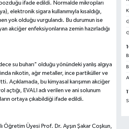
bozduğu ifade edildi. Normalde mikropları
K
ya), elektronik sigara kullanımıyla kısaldığı,
men yok olduğu vurgulandı. Bu durumun ise
G
yan akciğer enfeksiyonlarına zemin hazırladığı
G
1
B
adece su buharı" olduğu yönündeki yanlış algıya
B
nda nikotin, ağır metaller, ince partiküller ve
A
irtti. Açıklamada, bu kimyasal karışımın akciğer
ol açtığı, EVALI adı verilen ve ani solunum
1
rın ortaya çıkabildiği ifade edildi.
S
ı Öğretim Üyesi Prof. Dr. Ayşın Şakar Coşkun,