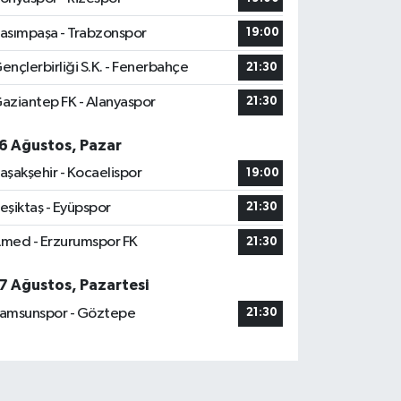
asımpaşa - Trabzonspor
19:00
ençlerbirliği S.K. - Fenerbahçe
21:30
aziantep FK - Alanyaspor
21:30
6 Ağustos, Pazar
aşakşehir - Kocaelispor
19:00
eşiktaş - Eyüpspor
21:30
med - Erzurumspor FK
21:30
7 Ağustos, Pazartesi
amsunspor - Göztepe
21:30