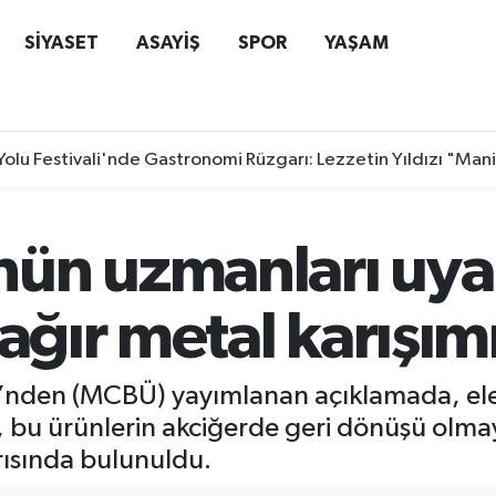
SİYASET
ASAYİŞ
SPOR
YAŞAM
Yolu Festivali'nde Gastronomi Rüzgarı: Lezzetin Yıldızı "Man
ün uzmanları uyar
 ağır metal karışım
i’nden (MCBÜ) yayımlanan açıklamada, elekt
bu ürünlerin akciğerde geri dönüşü olmay
rısında bulunuldu.