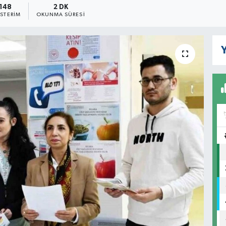
148
2 DK
STERIM
OKUNMA SÜRESI
Y