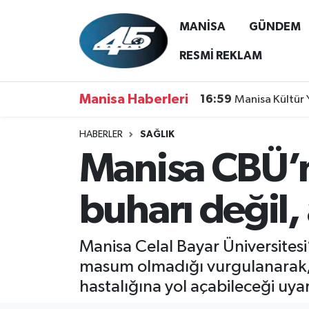
MANİSA
GÜNDEM
MANİSA
Hava Durumu
RESMİ REKLAM
GÜNDEM
Trafik Durumu
Manisa Haberleri
16:59
Manisa Kültür 
SİYASET
Süper Lig Puan Durumu ve Fikstür
HABERLER
SAĞLIK
Manisa CBÜ’n
ASAYİŞ
Tüm Manşetler
SPOR
Son Dakika Haberleri
buharı değil,
YAŞAM
Haber Arşivi
Manisa Celal Bayar Üniversites
RESMİ REKLAM
masum olmadığı vurgulanarak, 
hastalığına yol açabileceği uya