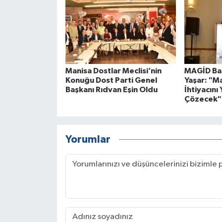
Manisa Dostlar Meclisi’nin
MAGİD Baş
Konuğu Dost Parti Genel
Yaşar: "M
Başkanı Rıdvan Eşin Oldu
İhtiyacını 
Çözecek"
Yorumlar