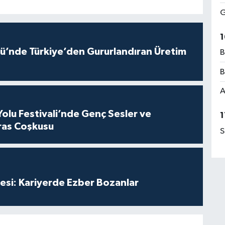
G
1
ü’nde Türkiye’den Gururlandıran Üretim
B
B
A
Yolu Festivali’nde Genç Sesler ve
1
ras Coşkusu
S
esi: Kariyerde Ezber Bozanlar