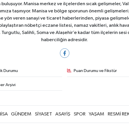
yla buluşuyor. Manisa merkez ve ilçelerden sıcak gelişmeler, Val
ıza taşınıyor. Manisa ve bölge sporunun önemli gelişmeleri, 
e yön veren sanayi ve ticaret haberlerinden, piyasa gelişme
laylaştıran nöbetçi eczane listesi, namaz vakitleri, anlık hava
Turgutlu, Salihli, Soma ve Alaşehir’e kadar tüm ilçelerin sesi 
haberciliğin adresidir.
fik Durumu
Puan Durumu ve Fikstür
er Arşivi
İSA
GÜNDEM
SİYASET
ASAYİŞ
SPOR
YAŞAM
RESMİ RE