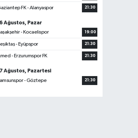
aziantep FK - Alanyaspor
21:30
6 Ağustos, Pazar
aşakşehir - Kocaelispor
19:00
eşiktaş - Eyüpspor
21:30
med - Erzurumspor FK
21:30
7 Ağustos, Pazartesi
amsunspor - Göztepe
21:30