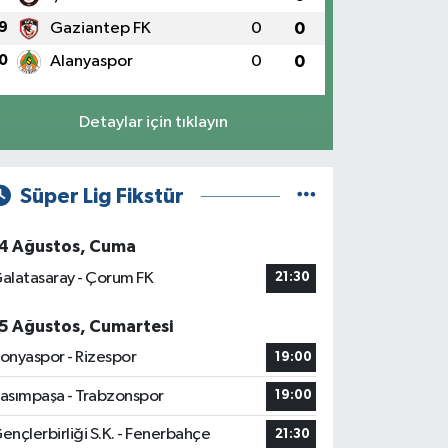
9
Gaziantep FK
0
0
0
Alanyaspor
0
0
Detaylar için tıklayın
Süper Lig Fikstür
4 Ağustos, Cuma
alatasaray - Çorum FK
21:30
5 Ağustos, Cumartesi
onyaspor - Rizespor
19:00
asımpaşa - Trabzonspor
19:00
ençlerbirliği S.K. - Fenerbahçe
21:30