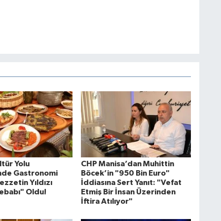
tür Yolu
CHP Manisa’dan Muhittin
'nde Gastronomi
Böcek’in "950 Bin Euro"
ezzetin Yıldızı
İddiasına Sert Yanıt: "Vefat
ebabı" Oldu!
Etmiş Bir İnsan Üzerinden
İftira Atılıyor"