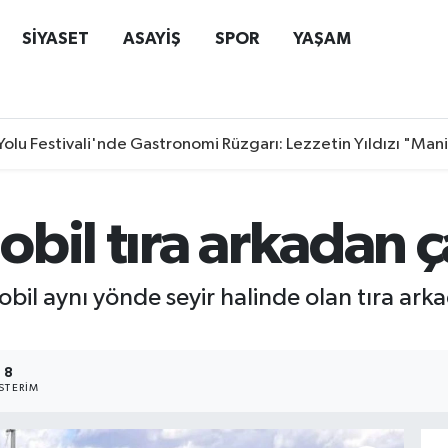
SİYASET
ASAYİŞ
SPOR
YAŞAM
Yolu Festivali'nde Gastronomi Rüzgarı: Lezzetin Yıldızı "Man
bil tıra arkadan ça
bil aynı yönde seyir halinde olan tıra arka
8
STERIM