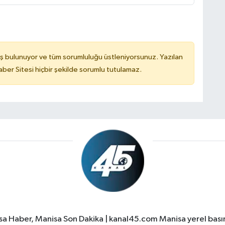
ş bulunuyor ve tüm sorumluluğu üstleniyorsunuz. Yazılan
er Sitesi hiçbir şekilde sorumlu tutulamaz.
a Haber, Manisa Son Dakika | kanal45.com Manisa yerel basın