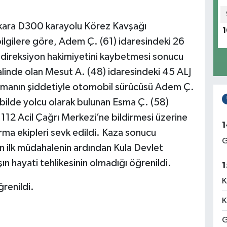
Ankara D300 karayolu Körez Kavşağı
1
bilgilere göre, Adem Ç. (61) idaresindeki 26
 direksiyon hakimiyetini kaybetmesi sonucu
alinde olan Mesut A. (48) idaresindeki 45 ALJ
pışmanın şiddetiyle otomobil sürücüsü Adem Ç.
bilde yolcu olarak bulunan Esma Ç. (58)
112 Acil Çağrı Merkezi’ne bildirmesi üzerine
1
rma ekipleri sevk edildi. Kaza sonucu
G
n ilk müdahalenin ardından Kula Devlet
şın hayati tehlikesinin olmadığı öğrenildi.
1
K
ğrenildi.
K
G