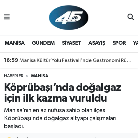
MANİSA
Hava Durumu
GÜNDEM
Trafik Durumu
MANİSA
GÜNDEM
SİYASET
ASAYİŞ
SPOR
Y
SİYASET
Süper Lig Puan Durumu ve Fikstür
16:59
Manisa Kültür Yolu Festivali'nde Gastronomi Rüzgarı: Lezzetin Yıldızı "Manisa Kebabı" Oldu!
ASAYİŞ
Tüm Manşetler
HABERLER
MANİSA
Köprübaşı’nda doğalgaz
SPOR
Son Dakika Haberleri
için ilk kazma vuruldu
YAŞAM
Haber Arşivi
Manisa’nın en az nüfusa sahip olan ilçesi
RESMİ REKLAM
Köprübaşı’nda doğalgaz altyapı çalışmaları
başladı.