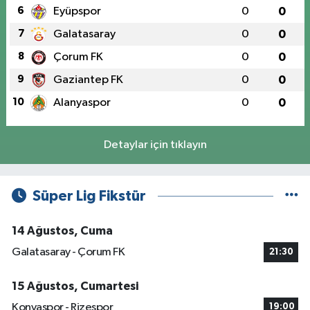
6
Eyüpspor
0
0
7
Galatasaray
0
0
8
Çorum FK
0
0
9
Gaziantep FK
0
0
10
Alanyaspor
0
0
Detaylar için tıklayın
Süper Lig Fikstür
14 Ağustos, Cuma
Galatasaray - Çorum FK
21:30
15 Ağustos, Cumartesi
Konyaspor - Rizespor
19:00