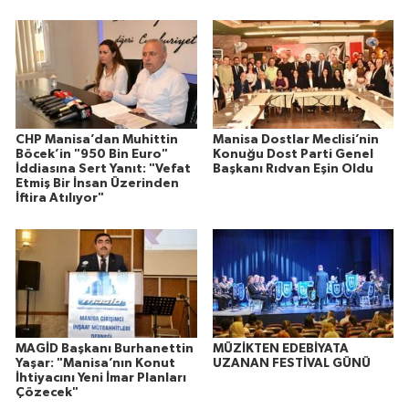
CHP Manisa’dan Muhittin
Manisa Dostlar Meclisi’nin
Böcek’in "950 Bin Euro"
Konuğu Dost Parti Genel
İddiasına Sert Yanıt: "Vefat
Başkanı Rıdvan Eşin Oldu
Etmiş Bir İnsan Üzerinden
İftira Atılıyor"
MAGİD Başkanı Burhanettin
MÜZİKTEN EDEBİYATA
Yaşar: "Manisa’nın Konut
UZANAN FESTİVAL GÜNÜ
İhtiyacını Yeni İmar Planları
Çözecek"