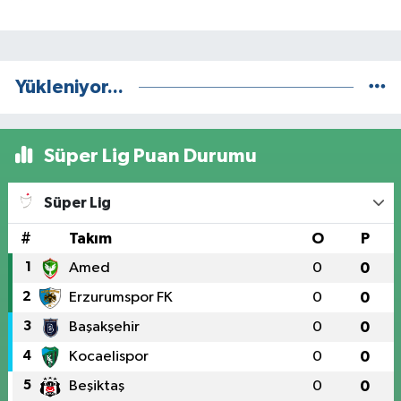
Yükleniyor...
Süper Lig Puan Durumu
Süper Lig
#
Takım
O
P
1
Amed
0
0
2
Erzurumspor FK
0
0
3
Başakşehir
0
0
4
Kocaelispor
0
0
5
Beşiktaş
0
0