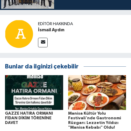
EDITÖR HAKKINDA
İsmail Aydın
Bunlar da ilginizi çekebilir
GAZZE HATIRA ORMANI
Manisa Kültür Yolu
FİDAN DİKİM TÖRENİNE
Festivali'nde Gastronomi
DAVET
Rüzgarı: Lezzetin Yıldızı
"Manisa Kebabı" Oldu!