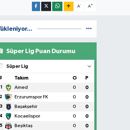
-
+
A
A
ükleniyor...
Süper Lig Puan Durumu
Süper Lig
#
Takım
O
P
1
Amed
0
0
2
Erzurumspor FK
0
0
3
Başakşehir
0
0
4
Kocaelispor
0
0
5
Beşiktaş
0
0