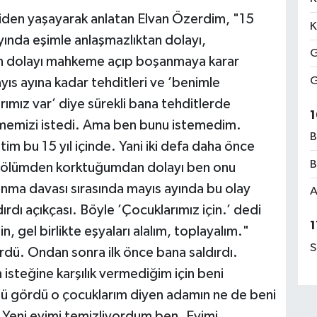
niden yaşayarak anlatan Elvan Özerdim, "15
K
 ayında eşimle anlaşmazlıktan dolayı,
G
an dolayı mahkeme açıp boşanmaya karar
G
yıs ayına kadar tehditleri ve ’benimle
mız var’ diye sürekli bana tehditlerde
1
memizi istedi. Ama ben bunu istemedim.
B
m bu 15 yıl içinde. Yani iki defa daha önce
B
u ölümden korktuğumdan dolayı ben onu
ma davası sırasında mayıs ayında bu olay
A
rdı açıkçası. Böyle ’Çocuklarımız için.’ dedi
1
, gel birlikte eşyaları alalım, toplayalım."
S
rdü. Ondan sonra ilk önce bana saldırdı.
isteğine karşılık vermediğim için beni
zü gördü o çocuklarım diyen adamın ne de beni
eni evimi temizliyordum ben. Evimi