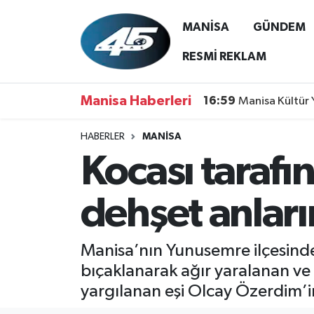
MANİSA
GÜNDEM
MANİSA
Hava Durumu
RESMİ REKLAM
GÜNDEM
Trafik Durumu
Manisa Haberleri
16:59
Manisa Kültür 
SİYASET
Süper Lig Puan Durumu ve Fikstür
HABERLER
MANİSA
Kocası tarafı
ASAYİŞ
Tüm Manşetler
SPOR
Son Dakika Haberleri
dehşet anların
YAŞAM
Haber Arşivi
Manisa’nın Yunusemre ilçesinde 
RESMİ REKLAM
bıçaklanarak ağır yaralanan v
yargılanan eşi Olcay Özerdim’in