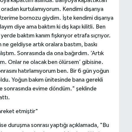
oya kapattım aslında. Banyoya kapattıktan
n oradan kurtulamıyorum. Kendimi dışarıya
Üzerime bornozu giydim. İşte kendimi dışarıya
ayım diye ama baktım ki dış kapı kilitli. Ben
erde baktım kanım fışkırıyor etrafa sıçrıyor.
ne geldiyse artık oralara bastım, baskı
ıştım. Sonrasında da ona bağırdım. ’Artık
im. Onlar ne olacak ben ölürsem’ gibisine.
nrasını hatırlamıyorum ben. Bir 6 gün yoğun
du. Yoğun bakım ünitesinde bana gerekli
 de sonrasında evime döndüm." şeklinde
attı.
reket etmiştir"
 ise duruşma sonrası yaptığı açıklamada, "Bu