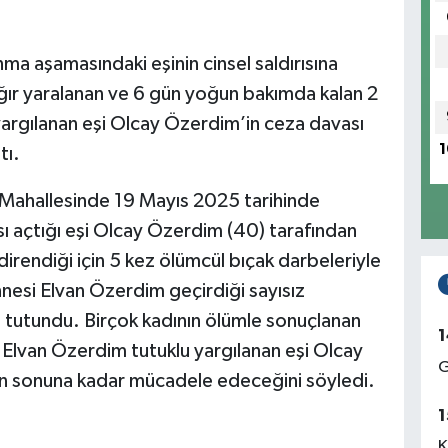
a aşamasındaki eşinin cinsel saldırısına
ağır yaralanan ve 6 gün yoğun bakımda kalan 2
argılanan eşi Olcay Özerdim’in ceza davası
1
tı.
 Mahallesinde 19 Mayıs 2025 tarihinde
 açtığı eşi Olcay Özerdim (40) tarafından
direndiği için 5 kez ölümcül bıçak darbeleriyle
nnesi Elvan Özerdim geçirdiği sayısız
 tutundu. Birçok kadının ölümle sonuçlanan
1
n Elvan Özerdim tutuklu yargılanan eşi Olcay
G
çin sonuna kadar mücadele edeceğini söyledi.
1
K