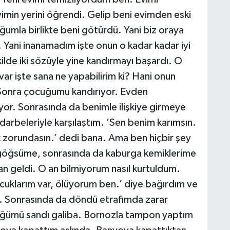
min yerini öğrendi. Gelip beni evimden eski
ğumla birlikte beni götürdü. Yani biz oraya
 Yani inanamadım işte onun o kadar kadar iyi
ilde iki sözüyle yine kandırmayı başardı. O
ar işte sana ne yapabilirim ki? Hani onun
 Sonra çocuğumu kandırıyor. Evden
or. Sonrasında da benimle ilişkiye girmeye
darbeleriyle karşılaştım. ’Sen benim karımsın.
zorundasın.’ dedi bana. Ama ben hiçbir şey
, göğsüme, sonrasında da kaburga kemiklerime
n geldi. O an bilmiyorum nasıl kurtuldum.
cuklarım var, ölüyorum ben.’ diye bağırdım ve
i. Sonrasında da döndü etrafımda zarar
düğümü sandı galiba. Bornozla tampon yaptım