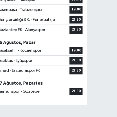
asımpaşa - Trabzonspor
19:00
ençlerbirliği S.K. - Fenerbahçe
21:30
aziantep FK - Alanyaspor
21:30
6 Ağustos, Pazar
aşakşehir - Kocaelispor
19:00
eşiktaş - Eyüpspor
21:30
med - Erzurumspor FK
21:30
7 Ağustos, Pazartesi
amsunspor - Göztepe
21:30