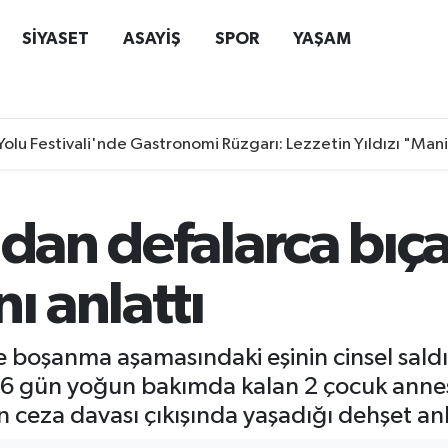
SİYASET
ASAYİŞ
SPOR
YAŞAM
Yolu Festivali'nde Gastronomi Rüzgarı: Lezzetin Yıldızı "Man
ndan defalarca bıç
ı anlattı
boşanma aşamasındaki eşinin cinsel saldırı
e 6 gün yoğun bakımda kalan 2 çocuk annes
 ceza davası çıkışında yaşadığı dehşet anla