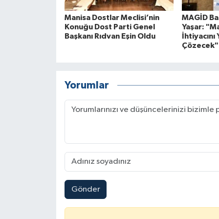
Manisa Dostlar Meclisi’nin
MAGİD Baş
Konuğu Dost Parti Genel
Yaşar: "M
Başkanı Rıdvan Eşin Oldu
İhtiyacını 
Çözecek"
Yorumlar
Gönder