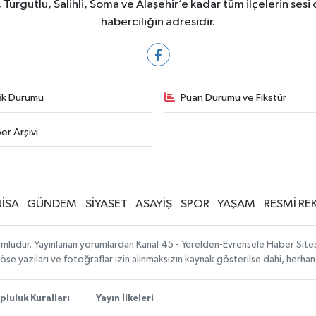
Turgutlu, Salihli, Soma ve Alaşehir’e kadar tüm ilçelerin sesi 
haberciliğin adresidir.
fik Durumu
Puan Durumu ve Fikstür
er Arşivi
İSA
GÜNDEM
SİYASET
ASAYİŞ
SPOR
YAŞAM
RESMİ RE
mludur. Yayınlanan yorumlardan Kanal 45 - Yerelden-Evrensele Haber Sitesi 
köşe yazıları ve fotoğraflar izin alınmaksızın kaynak gösterilse dahi, herh
pluluk Kuralları
Yayın İlkeleri