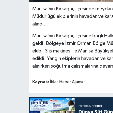
Manisa’nın Kırkağaç ilçesinde meyda
Müdürlüğü ekiplerinin havadan ve kara
alındı.
Manisa’nın Kırkağaç ilçesine bağlı Ha
geldi. Bölgeye İzmir Orman Bölge Mü
ekibi, 3 iş makinesi ile Manisa Büyükşeh
edildi. Yangın ekiplerin havadan ve ka
alınırken soğutma çalışmalarına devam
Kaynak:
İhlas Haber Ajansı
EDITÖRÜN SEÇTIĞI
Dünya Süt Gün