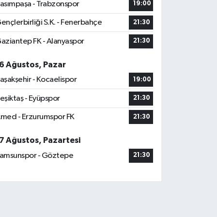
asımpaşa - Trabzonspor
19:00
ençlerbirliği S.K. - Fenerbahçe
21:30
aziantep FK - Alanyaspor
21:30
6 Ağustos, Pazar
aşakşehir - Kocaelispor
19:00
eşiktaş - Eyüpspor
21:30
med - Erzurumspor FK
21:30
7 Ağustos, Pazartesi
amsunspor - Göztepe
21:30