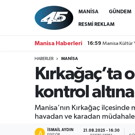
MANİSA
GÜNDEM
MANİSA
Hava Durumu
RESMİ REKLAM
GÜNDEM
Trafik Durumu
Manisa Haberleri
16:59
Manisa Kültür 
SİYASET
Süper Lig Puan Durumu ve Fikstür
HABERLER
MANİSA
Kırkağaç’ta 
ASAYİŞ
Tüm Manşetler
SPOR
Son Dakika Haberleri
kontrol altına
YAŞAM
Haber Arşivi
Manisa’nın Kırkağaç ilçesinde
RESMİ REKLAM
havadan ve karadan müdahalesiy
İSMAIL AYDIN
21.08.2025 - 16:30
EDITÖR