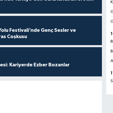
K
G
G
Yolu Festivali’nde Genç Sesler ve
1
ras Coşkusu
B
B
A
esi: Kariyerde Ezber Bozanlar
1
S