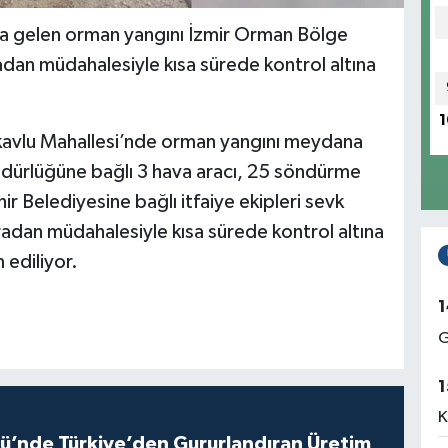
na gelen orman yangını İzmir Orman Bölge
dan müdahalesiyle kısa sürede kontrol altına
1
lkavlu Mahallesi’nde orman yangını meydana
dürlüğüne bağlı 3 hava aracı, 25 söndürme
ir Belediyesine bağlı itfaiye ekipleri sevk
radan müdahalesiyle kısa sürede kontrol altına
 ediliyor.
1
G
1
K
ü’nde Türkiye’den Gururlandıran Üretim