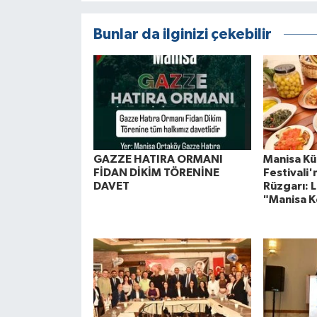
Bunlar da ilginizi çekebilir
GAZZE HATIRA ORMANI
Manisa Kül
FİDAN DİKİM TÖRENİNE
Festivali
DAVET
Rüzgarı: L
"Manisa K