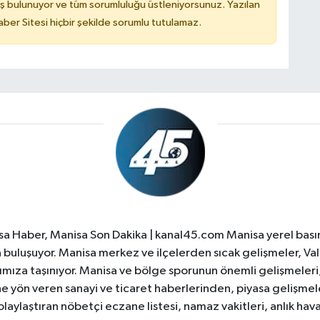
ş bulunuyor ve tüm sorumluluğu üstleniyorsunuz. Yazılan
er Sitesi hiçbir şekilde sorumlu tutulamaz.
a Haber, Manisa Son Dakika | kanal45.com Manisa yerel basın
yla buluşuyor. Manisa merkez ve ilçelerden sıcak gelişmeler, Val
ıza taşınıyor. Manisa ve bölge sporunun önemli gelişmeleri, 
e yön veren sanayi ve ticaret haberlerinden, piyasa gelişme
laylaştıran nöbetçi eczane listesi, namaz vakitleri, anlık hava