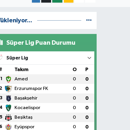
ükleniyor...
Süper Lig Puan Durumu
Süper Lig
#
Takım
O
P
1
Amed
0
0
2
Erzurumspor FK
0
0
3
Başakşehir
0
0
4
Kocaelispor
0
0
5
Beşiktaş
0
0
6
Eyüpspor
0
0