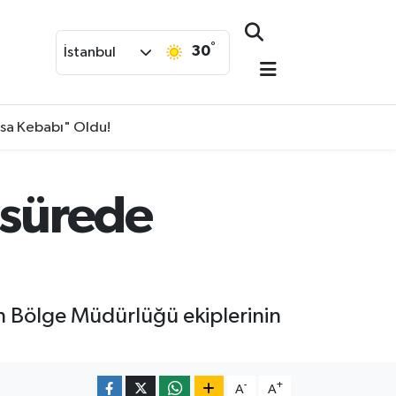
°
30
İstanbul
isa Kebabı" Oldu!
 sürede
n Bölge Müdürlüğü ekiplerinin
-
+
A
A