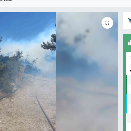
STERIM
Y