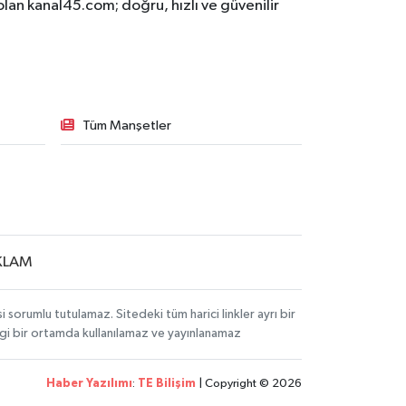
olan kanal45.com; doğru, hızlı ve güvenilir
Tüm Manşetler
KLAM
sorumlu tutulamaz. Sitedeki tüm harici linkler ayrı bir
angi bir ortamda kullanılamaz ve yayınlanamaz
Haber Yazılımı
:
TE Bilişim
| Copyright © 2026