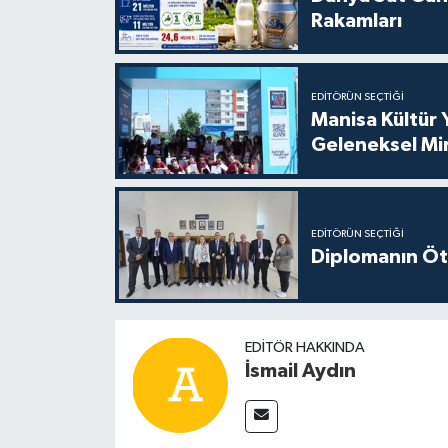
Rakamları
EDITÖRÜN SEÇTIĞI
Manisa Kültür 
Geleneksel Mi
EDITÖRÜN SEÇTIĞI
Diplomanın Öt
EDITÖR HAKKINDA
İsmail Aydın