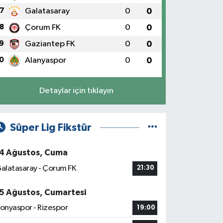
7
Galatasaray
0
0
8
Çorum FK
0
0
9
Gaziantep FK
0
0
0
Alanyaspor
0
0
Detaylar için tıklayın
Süper Lig Fikstür
4 Ağustos, Cuma
alatasaray - Çorum FK
21:30
5 Ağustos, Cumartesi
onyaspor - Rizespor
19:00