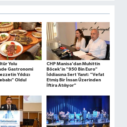
tür Yolu
CHP Manisa’dan Muhittin
'nde Gastronomi
Böcek’in "950 Bin Euro"
ezzetin Yıldızı
İddiasına Sert Yanıt: "Vefat
ebabı" Oldu!
Etmiş Bir İnsan Üzerinden
İftira Atılıyor"