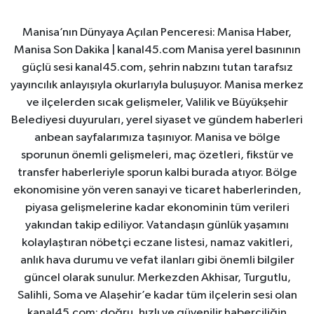
Manisa’nın Dünyaya Açılan Penceresi: Manisa Haber,
Manisa Son Dakika | kanal45.com Manisa yerel basınının
güçlü sesi kanal45.com, şehrin nabzını tutan tarafsız
yayıncılık anlayışıyla okurlarıyla buluşuyor. Manisa merkez
ve ilçelerden sıcak gelişmeler, Valilik ve Büyükşehir
Belediyesi duyuruları, yerel siyaset ve gündem haberleri
anbean sayfalarımıza taşınıyor. Manisa ve bölge
sporunun önemli gelişmeleri, maç özetleri, fikstür ve
transfer haberleriyle sporun kalbi burada atıyor. Bölge
ekonomisine yön veren sanayi ve ticaret haberlerinden,
piyasa gelişmelerine kadar ekonominin tüm verileri
yakından takip ediliyor. Vatandaşın günlük yaşamını
kolaylaştıran nöbetçi eczane listesi, namaz vakitleri,
anlık hava durumu ve vefat ilanları gibi önemli bilgiler
güncel olarak sunulur. Merkezden Akhisar, Turgutlu,
Salihli, Soma ve Alaşehir’e kadar tüm ilçelerin sesi olan
kanal45.com; doğru, hızlı ve güvenilir haberciliğin