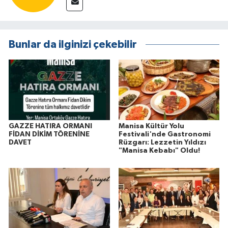
Bunlar da ilginizi çekebilir
GAZZE HATIRA ORMANI
Manisa Kültür Yolu
FİDAN DİKİM TÖRENİNE
Festivali'nde Gastronomi
DAVET
Rüzgarı: Lezzetin Yıldızı
"Manisa Kebabı" Oldu!