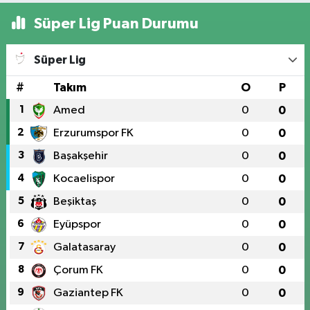
Süper Lig Puan Durumu
Süper Lig
#
Takım
O
P
1
Amed
0
0
2
Erzurumspor FK
0
0
3
Başakşehir
0
0
4
Kocaelispor
0
0
5
Beşiktaş
0
0
6
Eyüpspor
0
0
7
Galatasaray
0
0
8
Çorum FK
0
0
9
Gaziantep FK
0
0