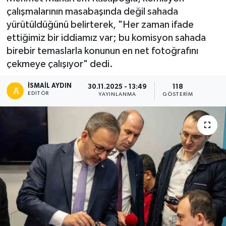
çalışmalarının masabaşında değil sahada
yürütüldüğünü belirterek, "Her zaman ifade
ettiğimiz bir iddiamız var; bu komisyon sahada
birebir temaslarla konunun en net fotoğrafını
çekmeye çalışıyor" dedi.
İSMAIL AYDIN
30.11.2025 - 13:49
118
EDITÖR
YAYINLANMA
GÖSTERIM