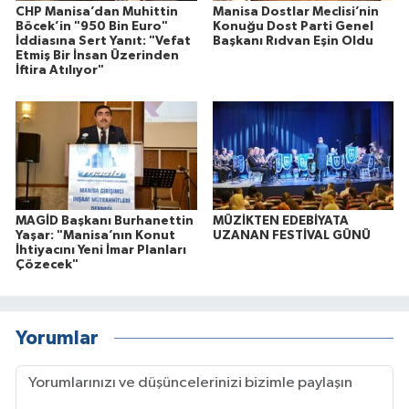
CHP Manisa’dan Muhittin
Manisa Dostlar Meclisi’nin
Böcek’in "950 Bin Euro"
Konuğu Dost Parti Genel
İddiasına Sert Yanıt: "Vefat
Başkanı Rıdvan Eşin Oldu
Etmiş Bir İnsan Üzerinden
İftira Atılıyor"
MAGİD Başkanı Burhanettin
MÜZİKTEN EDEBİYATA
Yaşar: "Manisa’nın Konut
UZANAN FESTİVAL GÜNÜ
İhtiyacını Yeni İmar Planları
Çözecek"
Yorumlar