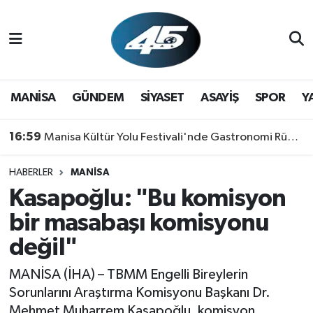
MANİSA
Hava Durumu
GÜNDEM
Trafik Durumu
MANİSA
GÜNDEM
SİYASET
ASAYİŞ
SPOR
Y
SİYASET
Süper Lig Puan Durumu ve Fikstür
16:59
Manisa Kültür Yolu Festivali'nde Gastronomi Rüzgarı: Lezzetin Yıldızı "Manisa Kebabı" Oldu!
ASAYİŞ
Tüm Manşetler
HABERLER
MANİSA
Kasapoğlu: "Bu komisyon
SPOR
Son Dakika Haberleri
bir masabaşı komisyonu
YAŞAM
Haber Arşivi
değil"
RESMİ REKLAM
MANİSA (İHA) – TBMM Engelli Bireylerin
Sorunlarını Araştırma Komisyonu Başkanı Dr.
Mehmet Muharrem Kasapoğlu, komisyon