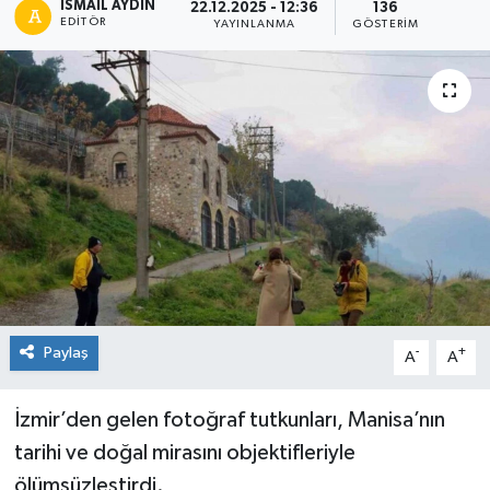
İSMAIL AYDIN
22.12.2025 - 12:36
136
EDITÖR
YAYINLANMA
GÖSTERIM
Paylaş
-
+
A
A
İzmir’den gelen fotoğraf tutkunları, Manisa’nın
tarihi ve doğal mirasını objektifleriyle
ölümsüzleştirdi.