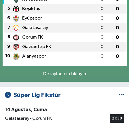
5
Beşiktaş
0
0
6
Eyüpspor
0
0
7
Galatasaray
0
0
8
Çorum FK
0
0
9
Gaziantep FK
0
0
10
Alanyaspor
0
0
Detaylar için tıklayın
Süper Lig Fikstür
14 Ağustos, Cuma
Galatasaray - Çorum FK
21:30