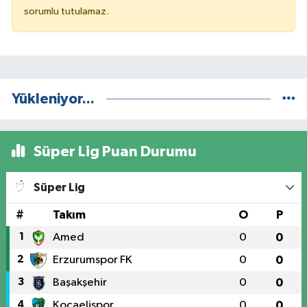
sorumlu tutulamaz.
Yükleniyor...
Süper Lig Puan Durumu
Süper Lig
#
Takım
O
P
1
Amed
0
0
2
Erzurumspor FK
0
0
3
Başakşehir
0
0
4
Kocaelispor
0
0