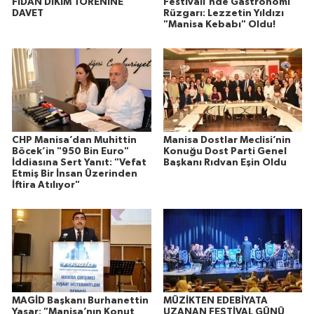
FİDAN DİKİM TÖRENİNE
Festivali'nde Gastronomi
DAVET
Rüzgarı: Lezzetin Yıldızı
"Manisa Kebabı" Oldu!
CHP Manisa’dan Muhittin
Manisa Dostlar Meclisi’nin
Böcek’in "950 Bin Euro"
Konuğu Dost Parti Genel
İddiasına Sert Yanıt: "Vefat
Başkanı Rıdvan Eşin Oldu
Etmiş Bir İnsan Üzerinden
İftira Atılıyor"
MAGİD Başkanı Burhanettin
MÜZİKTEN EDEBİYATA
Yaşar: "Manisa’nın Konut
UZANAN FESTİVAL GÜNÜ