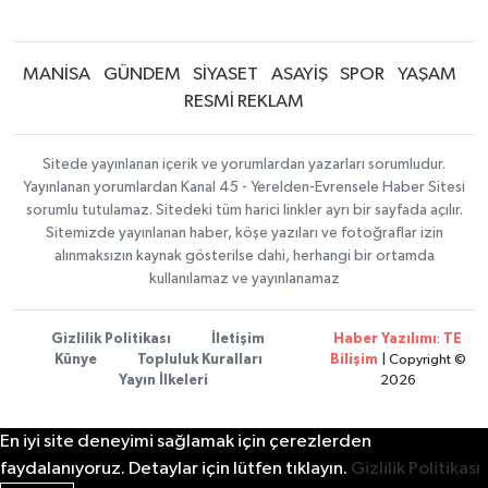
MANİSA
GÜNDEM
SİYASET
ASAYİŞ
SPOR
YAŞAM
RESMİ REKLAM
Sitede yayınlanan içerik ve yorumlardan yazarları sorumludur.
Yayınlanan yorumlardan Kanal 45 - Yerelden-Evrensele Haber Sitesi
sorumlu tutulamaz. Sitedeki tüm harici linkler ayrı bir sayfada açılır.
Sitemizde yayınlanan haber, köşe yazıları ve fotoğraflar izin
alınmaksızın kaynak gösterilse dahi, herhangi bir ortamda
kullanılamaz ve yayınlanamaz
Gizlilik Politikası
İletişim
Haber Yazılımı
:
TE
Künye
Topluluk Kuralları
Bilişim
| Copyright ©
Yayın İlkeleri
2026
En iyi site deneyimi sağlamak için çerezlerden
faydalanıyoruz. Detaylar için lütfen tıklayın.
Gizlilik Politikası