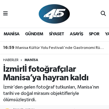
MANİSA
Hava Durumu
GÜNDEM
Trafik Durumu
MANİSA
GÜNDEM
SİYASET
ASAYİŞ
SPOR
Y
SİYASET
Süper Lig Puan Durumu ve Fikstür
16:59
Manisa Kültür Yolu Festivali'nde Gastronomi Rüzgarı: Lezzetin Yıldızı "Manisa Kebabı" Oldu!
ASAYİŞ
Tüm Manşetler
HABERLER
MANİSA
İzmirlİ fotoğrafçılar
SPOR
Son Dakika Haberleri
Manisa’ya hayran kaldı
YAŞAM
Haber Arşivi
İzmir’den gelen fotoğraf tutkunları, Manisa’nın
RESMİ REKLAM
tarihi ve doğal mirasını objektifleriyle
ölümsüzleştirdi.