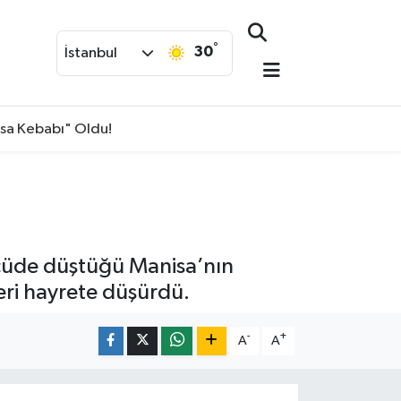
°
30
İstanbul
isa Kebabı" Oldu!
ölçüde düştüğü Manisa’nın
eri hayrete düşürdü.
-
+
A
A