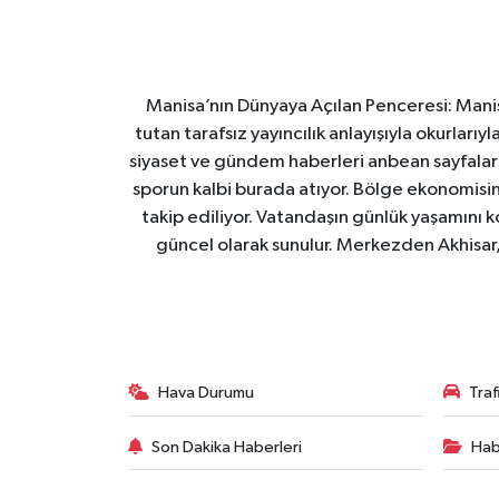
Manisa’nın Dünyaya Açılan Penceresi: Manis
tutan tarafsız yayıncılık anlayışıyla okurları
siyaset ve gündem haberleri anbean sayfalarım
sporun kalbi burada atıyor. Bölge ekonomisin
takip ediliyor. Vatandaşın günlük yaşamını ko
güncel olarak sunulur. Merkezden Akhisar, 
Hava Durumu
Tra
Son Dakika Haberleri
Hab