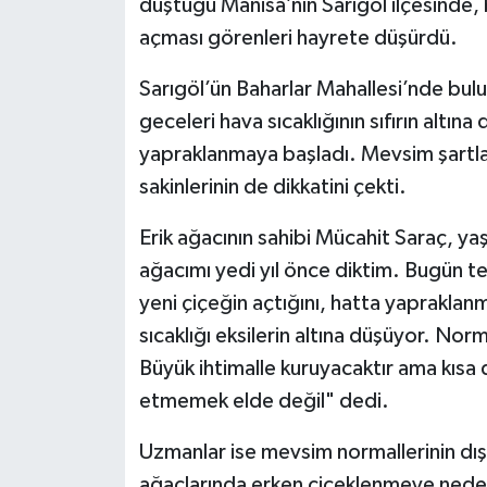
düştüğü Manisa’nın Sarıgöl ilçesinde, 
açması görenleri hayrete düşürdü.
Sarıgöl’ün Baharlar Mahallesi’nde bulun
geceleri hava sıcaklığının sıfırın altı
yapraklanmaya başladı. Mevsim şartları
sakinlerinin de dikkatini çekti.
Erik ağacının sahibi Mücahit Saraç, ya
ağacımı yedi yıl önce diktim. Bugün 
yeni çiçeğin açtığını, hatta yaprakla
sıcaklığı eksilerin altına düşüyor. N
Büyük ihtimalle kuruyacaktır ama kısa 
etmemek elde değil" dedi.
Uzmanlar ise mevsim normallerinin dış
ağaçlarında erken çiçeklenmeye neden 