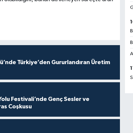
G
1
B
B
A
ü’nde Türkiye’den Gururlandıran Üretim
1
S
Yolu Festivali’nde Genç Sesler ve
ras Coşkusu