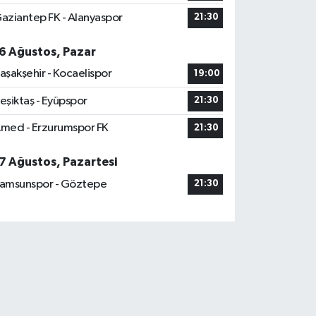
aziantep FK - Alanyaspor
21:30
6 Ağustos, Pazar
aşakşehir - Kocaelispor
19:00
eşiktaş - Eyüpspor
21:30
med - Erzurumspor FK
21:30
7 Ağustos, Pazartesi
amsunspor - Göztepe
21:30