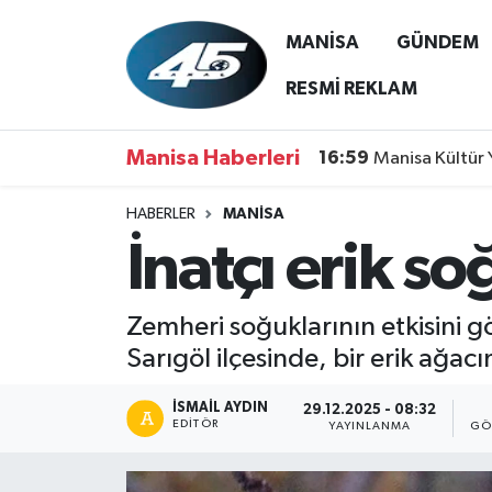
MANİSA
GÜNDEM
MANİSA
Hava Durumu
RESMİ REKLAM
GÜNDEM
Trafik Durumu
Manisa Haberleri
16:59
Manisa Kültür 
SİYASET
Süper Lig Puan Durumu ve Fikstür
HABERLER
MANİSA
İnatçı erik so
ASAYİŞ
Tüm Manşetler
SPOR
Son Dakika Haberleri
Zemheri soğuklarının etkisini g
Sarıgöl ilçesinde, bir erik ağa
YAŞAM
Haber Arşivi
İSMAIL AYDIN
29.12.2025 - 08:32
RESMİ REKLAM
EDITÖR
YAYINLANMA
GÖ