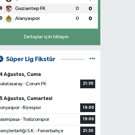
9
Gaziantep FK
0
0
0
Alanyaspor
0
0
Detaylar için tıklayın
Süper Lig Fikstür
4 Ağustos, Cuma
alatasaray - Çorum FK
21:30
5 Ağustos, Cumartesi
onyaspor - Rizespor
19:00
asımpaşa - Trabzonspor
19:00
ençlerbirliği S.K. - Fenerbahçe
21:30