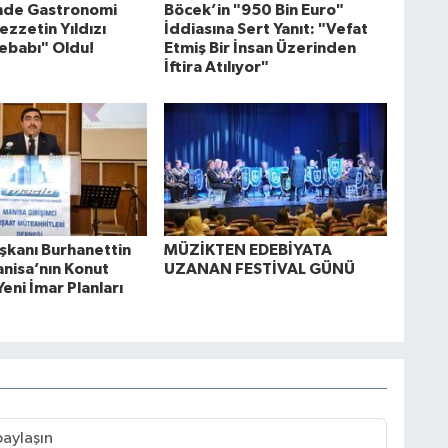
'nde Gastronomi
Böcek’in "950 Bin Euro"
ezzetin Yıldızı
İddiasına Sert Yanıt: "Vefat
ebabı" Oldu!
Etmiş Bir İnsan Üzerinden
İftira Atılıyor"
kanı Burhanettin
MÜZİKTEN EDEBİYATA
anisa’nın Konut
UZANAN FESTİVAL GÜNÜ
Yeni İmar Planları