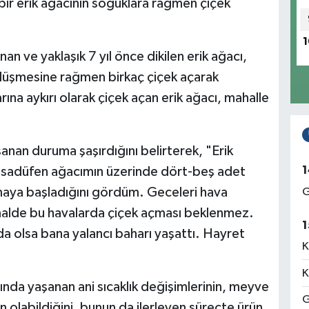
bir erik ağacının soğuklara rağmen çiçek
1
an ve yaklaşık 7 yıl önce dikilen erik ağacı,
na düşmesine rağmen birkaç çiçek açarak
na aykırı olarak çiçek açan erik ağacı, mahalle
şanan duruma şaşırdığını belirterek, "Erik
1
tesadüfen ağacımın üzerinde dört-beş adet
nmaya başladığını gördüm. Geceleri hava
G
ormalde bu havalarda çiçek açması beklenmez.
1
da olsa bana yalancı baharı yaşattı. Hayret
K
K
ında yaşanan ani sıcaklık değişimlerinin, meyve
G
olabildiğini, bunun da ilerleyen süreçte ürün