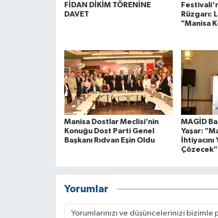
FİDAN DİKİM TÖRENİNE
Festivali
DAVET
Rüzgarı: L
"Manisa K
Manisa Dostlar Meclisi’nin
MAGİD Baş
Konuğu Dost Parti Genel
Yaşar: "M
Başkanı Rıdvan Eşin Oldu
İhtiyacını 
Çözecek"
Yorumlar