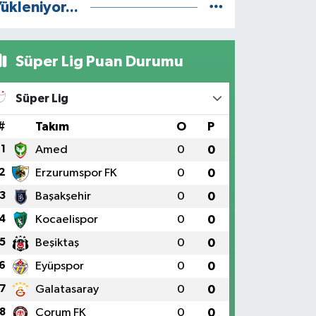
ükleniyor...
Süper Lig Puan Durumu
Süper Lig
#
Takım
O
P
1
Amed
0
0
2
Erzurumspor FK
0
0
3
Başakşehir
0
0
4
Kocaelispor
0
0
5
Beşiktaş
0
0
6
Eyüpspor
0
0
7
Galatasaray
0
0
8
Çorum FK
0
0