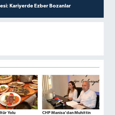
esi: Kariyerde Ezber Bozanlar
tür Yolu
CHP Manisa’dan Muhittin