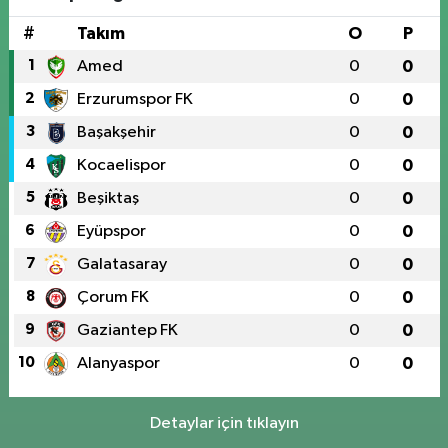
#
Takım
O
P
1
Amed
0
0
2
Erzurumspor FK
0
0
3
Başakşehir
0
0
4
Kocaelispor
0
0
5
Beşiktaş
0
0
6
Eyüpspor
0
0
7
Galatasaray
0
0
8
Çorum FK
0
0
9
Gaziantep FK
0
0
10
Alanyaspor
0
0
Detaylar için tıklayın