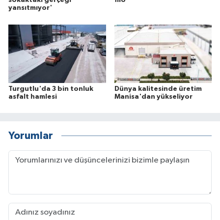
sokaktaki gerçeği
filo
yansıtmıyor'
Turgutlu'da 3 bin tonluk
Dünya kalitesinde üretim
asfalt hamlesi
Manisa'dan yükseliyor
Yorumlar