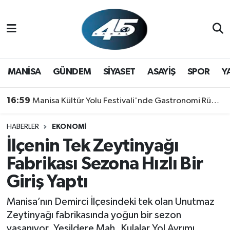
MANİSA
Hava Durumu
GÜNDEM
Trafik Durumu
MANİSA
GÜNDEM
SİYASET
ASAYİŞ
SPOR
Y
SİYASET
Süper Lig Puan Durumu ve Fikstür
16:59
Manisa Kültür Yolu Festivali'nde Gastronomi Rüzgarı: Lezzetin Yıldızı "Manisa Kebabı" Oldu!
ASAYİŞ
Tüm Manşetler
HABERLER
EKONOMİ
İlçenin Tek Zeytinyağı
SPOR
Son Dakika Haberleri
Fabrikası Sezona Hızlı Bir
YAŞAM
Haber Arşivi
Giriş Yaptı
RESMİ REKLAM
Manisa’nın Demirci İlçesindeki tek olan Unutmaz
Zeytinyağı fabrikasında yoğun bir sezon
yaşanıyor. Yeşildere Mah. Kulalar Yol Ayrımı