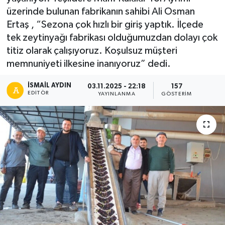
üzerinde bulunan fabrikanın sahibi Ali Osman
Ertaş , “Sezona çok hızlı bir giriş yaptık. İlçede
tek zeytinyağı fabrikası olduğumuzdan dolayı çok
titiz olarak çalışıyoruz. Koşulsuz müşteri
memnuniyeti ilkesine inanıyoruz” dedi.
İSMAIL AYDIN
03.11.2025 - 22:18
157
EDITÖR
YAYINLANMA
GÖSTERIM