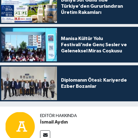
Türkiye’den Gururlandıran
Üretim Rakamları
Manisa Kültür Yolu
Festivali’nde Genç Sesler ve
Geleneksel Miras Coşkusu
Diplomanın Ötesi: Kariyerde
Ezber Bozanlar
EDITÖR HAKKINDA
İsmail Aydın