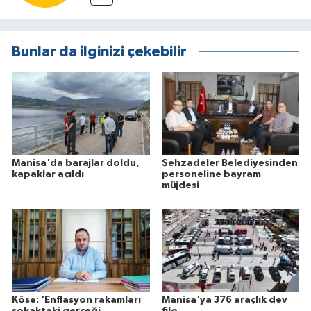
Bunlar da ilginizi çekebilir
Manisa'da barajlar doldu,
Şehzadeler Belediyesinden
kapaklar açıldı
personeline bayram
müjdesi
Köse: 'Enflasyon rakamları
Manisa'ya 376 araçlık dev