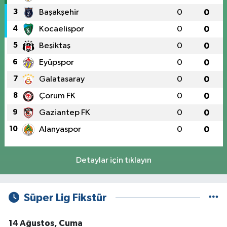
3
Başakşehir
0
0
4
Kocaelispor
0
0
5
Beşiktaş
0
0
6
Eyüpspor
0
0
7
Galatasaray
0
0
8
Çorum FK
0
0
9
Gaziantep FK
0
0
10
Alanyaspor
0
0
Detaylar için tıklayın
Süper Lig Fikstür
14 Ağustos, Cuma