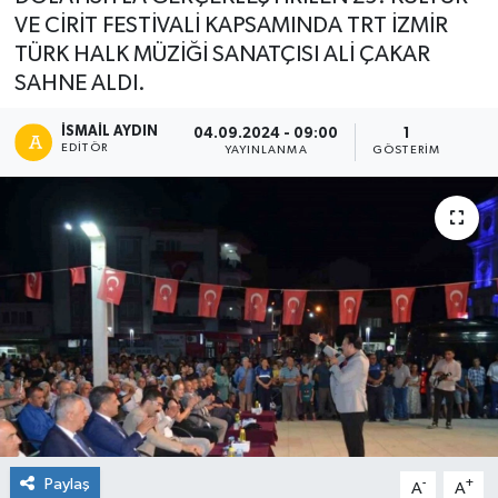
VE CİRİT FESTİVALİ KAPSAMINDA TRT İZMİR
TÜRK HALK MÜZİĞİ SANATÇISI ALİ ÇAKAR
SAHNE ALDI.
İSMAIL AYDIN
04.09.2024 - 09:00
1
EDITÖR
YAYINLANMA
GÖSTERIM
Paylaş
-
+
A
A