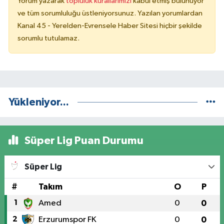
Yorum yazarak
topluluk kurallarımızı
kabul etmiş bulunuyor
ve tüm sorumluluğu üstleniyorsunuz. Yazılan yorumlardan
Kanal 45 - Yerelden-Evrensele Haber Sitesi hiçbir şekilde
sorumlu tutulamaz.
Yükleniyor...
Süper Lig Puan Durumu
Süper Lig
#
Takım
O
P
1
Amed
0
0
2
Erzurumspor FK
0
0