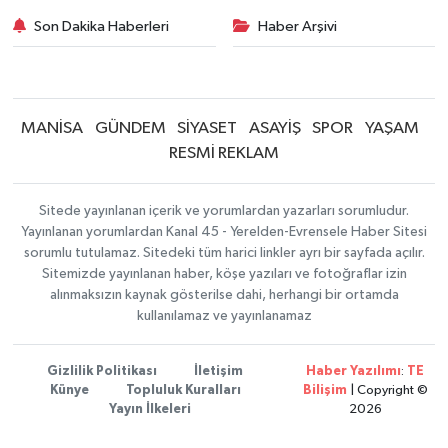
Son Dakika Haberleri
Haber Arşivi
MANİSA
GÜNDEM
SİYASET
ASAYİŞ
SPOR
YAŞAM
RESMİ REKLAM
Sitede yayınlanan içerik ve yorumlardan yazarları sorumludur.
Yayınlanan yorumlardan Kanal 45 - Yerelden-Evrensele Haber Sitesi
sorumlu tutulamaz. Sitedeki tüm harici linkler ayrı bir sayfada açılır.
Sitemizde yayınlanan haber, köşe yazıları ve fotoğraflar izin
alınmaksızın kaynak gösterilse dahi, herhangi bir ortamda
kullanılamaz ve yayınlanamaz
Gizlilik Politikası
İletişim
Haber Yazılımı
:
TE
Künye
Topluluk Kuralları
Bilişim
| Copyright ©
Yayın İlkeleri
2026