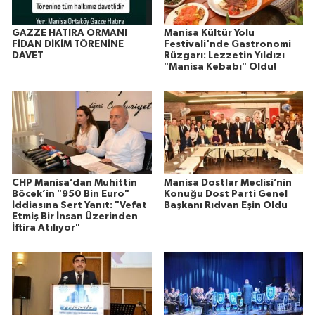
GAZZE HATIRA ORMANI
Manisa Kültür Yolu
FİDAN DİKİM TÖRENİNE
Festivali'nde Gastronomi
DAVET
Rüzgarı: Lezzetin Yıldızı
"Manisa Kebabı" Oldu!
CHP Manisa’dan Muhittin
Manisa Dostlar Meclisi’nin
Böcek’in "950 Bin Euro"
Konuğu Dost Parti Genel
İddiasına Sert Yanıt: "Vefat
Başkanı Rıdvan Eşin Oldu
Etmiş Bir İnsan Üzerinden
İftira Atılıyor"