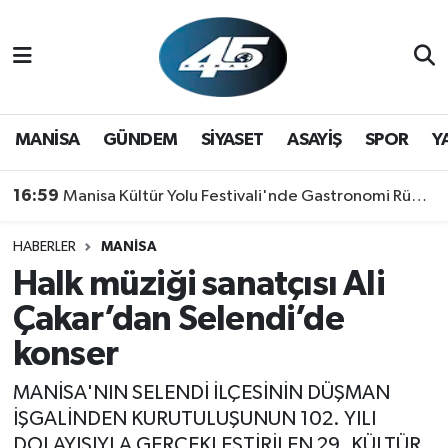
MANİSA
Hava Durumu
GÜNDEM
Trafik Durumu
MANİSA
GÜNDEM
SİYASET
ASAYİŞ
SPOR
Y
SİYASET
Süper Lig Puan Durumu ve Fikstür
16:59
Manisa Kültür Yolu Festivali'nde Gastronomi Rüzgarı: Lezzetin Yıldızı "Manisa Kebabı" Oldu!
ASAYİŞ
Tüm Manşetler
HABERLER
MANİSA
Halk müziği sanatçısı Ali
SPOR
Son Dakika Haberleri
Çakar’dan Selendi’de
YAŞAM
Haber Arşivi
konser
RESMİ REKLAM
MANİSA'NIN SELENDİ İLÇESİNİN DÜŞMAN
İŞGALİNDEN KURUTULUŞUNUN 102. YILI
DOLAYISIYLA GERÇEKLEŞTİRİLEN 29. KÜLTÜR