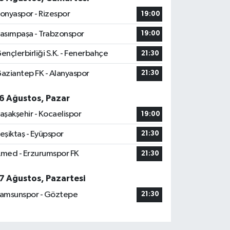
onyaspor - Rizespor
19:00
asımpaşa - Trabzonspor
19:00
ençlerbirliği S.K. - Fenerbahçe
21:30
aziantep FK - Alanyaspor
21:30
6 Ağustos, Pazar
aşakşehir - Kocaelispor
19:00
eşiktaş - Eyüpspor
21:30
med - Erzurumspor FK
21:30
7 Ağustos, Pazartesi
amsunspor - Göztepe
21:30