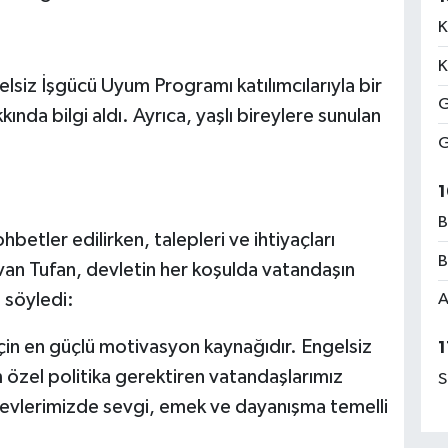
K
K
siz İşgücü Uyum Programı katılımcılarıyla bir
G
ında bilgi aldı. Ayrıca, yaşlı bireylere sunulan
G
1
B
hbetler edilirken, talepleri ve ihtiyaçları
B
van Tufan, devletin her koşulda vatandaşın
 söyledi:
A
için en güçlü motivasyon kaynağıdır. Engelsiz
1
zel politika gerektiren vatandaşlarımız
S
revlerimizde sevgi, emek ve dayanışma temelli