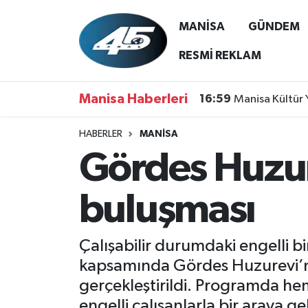
MANİSA
GÜNDEM
MANİSA
Hava Durumu
RESMİ REKLAM
GÜNDEM
Trafik Durumu
Manisa Haberleri
16:59
Manisa Kültür 
SİYASET
Süper Lig Puan Durumu ve Fikstür
HABERLER
MANİSA
Gördes Huzur
ASAYİŞ
Tüm Manşetler
SPOR
Son Dakika Haberleri
buluşması
YAŞAM
Haber Arşivi
Çalışabilir durumdaki engelli b
RESMİ REKLAM
kapsamında Gördes Huzurevi’nd
gerçekleştirildi. Programda hem
engelli çalışanlarla bir araya gel