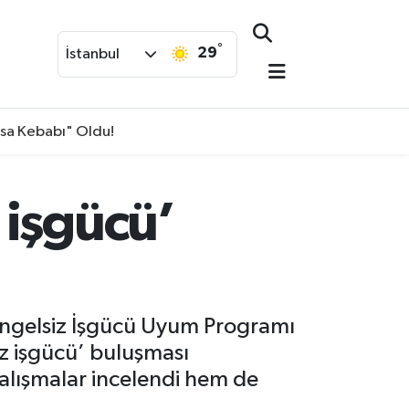
°
29
İstanbul
isa Kebabı" Oldu!
 işgücü’
n Engelsiz İşgücü Uyum Programı
z işgücü’ buluşması
çalışmalar incelendi hem de