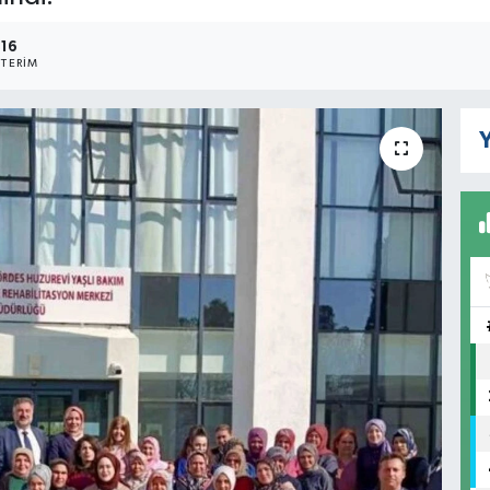
316
TERIM
Y