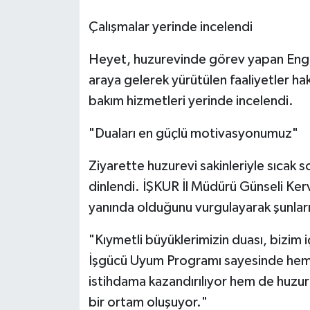
Çalışmalar yerinde incelendi
Heyet, huzurevinde görev yapan Engel
araya gelerek yürütülen faaliyetler hakk
bakım hizmetleri yerinde incelendi.
"Duaları en güçlü motivasyonumuz"
Ziyarette huzurevi sakinleriyle sıcak so
dinlendi. İŞKUR İl Müdürü Günseli Ker
yanında olduğunu vurgulayarak şunları
"Kıymetli büyüklerimizin duası, bizim 
İşgücü Uyum Programı sayesinde hem ö
istihdama kazandırılıyor hem de huzu
bir ortam oluşuyor."