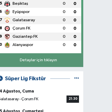
5
Beşiktaş
0
0
6
Eyüpspor
0
0
7
Galatasaray
0
0
8
Çorum FK
0
0
9
Gaziantep FK
0
0
0
Alanyaspor
0
0
Detaylar için tıklayın
Süper Lig Fikstür
4 Ağustos, Cuma
alatasaray - Çorum FK
21:30
5 Ağustos, Cumartesi