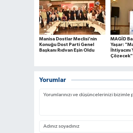
Manisa Dostlar Meclisi’nin
MAGİD Baş
Konuğu Dost Parti Genel
Yaşar: "M
Başkanı Rıdvan Eşin Oldu
İhtiyacını 
Çözecek"
Yorumlar