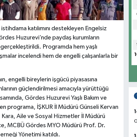
n istihdama katılımını destekleyen Engelsiz
rdes Huzurevi’nde paydaş kurumların
ı gerçekleştirildi. Programda hem yaşlı
1
ışmalar incelendi hem de engelli çalışanlarla bir
n, engelli bireylerin işgücü piyasasına
nlarının güçlendirilmesi amacıyla yürüttüğü
samında, Gördes Huzurevi Yaşlı Bakım ve
en programa, İŞKUR İl Müdürü Günseli Kervan
1
 Kara, Aile ve Sosyal Hizmetler İl Müdürü
G
İnce, MCBÜ Gördes MYO Müdürü Prof. Dr.
rneği Yönetimi katıldı.
1