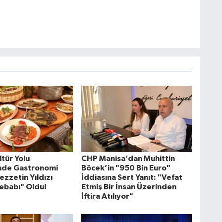
tür Yolu
CHP Manisa’dan Muhittin
'nde Gastronomi
Böcek’in "950 Bin Euro"
ezzetin Yıldızı
İddiasına Sert Yanıt: "Vefat
ebabı" Oldu!
Etmiş Bir İnsan Üzerinden
İftira Atılıyor"