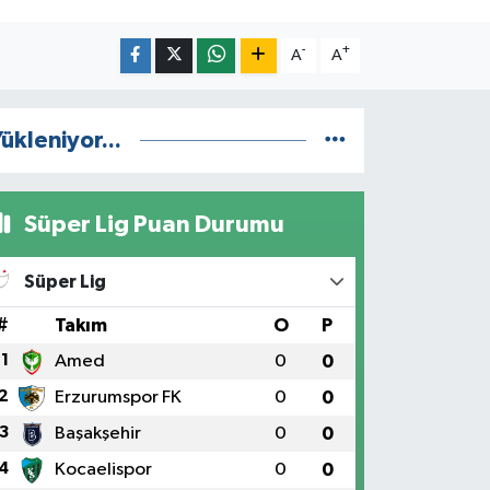
-
+
A
A
ükleniyor...
Süper Lig Puan Durumu
Süper Lig
#
Takım
O
P
1
Amed
0
0
2
Erzurumspor FK
0
0
3
Başakşehir
0
0
4
Kocaelispor
0
0