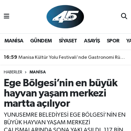
MANİSA
Hava Durumu
GÜNDEM
Trafik Durumu
MANİSA
GÜNDEM
SİYASET
ASAYİŞ
SPOR
Y
SİYASET
Süper Lig Puan Durumu ve Fikstür
16:59
Manisa Kültür Yolu Festivali'nde Gastronomi Rüzgarı: Lezzetin Yıldızı "Manisa Kebabı" Oldu!
ASAYİŞ
Tüm Manşetler
HABERLER
MANİSA
Ege Bölgesi’nin en büyük
SPOR
Son Dakika Haberleri
hayvan yaşam merkezi
YAŞAM
Haber Arşivi
martta açılıyor
RESMİ REKLAM
YUNUSEMRE BELEDİYESİ EGE BÖLGESİ’NİN EN
BÜYÜK HAYVAN YAŞAM MERKEZİ
ÇALIŞMALARINDA SONA YAKLAŞILDI. 117 BİN