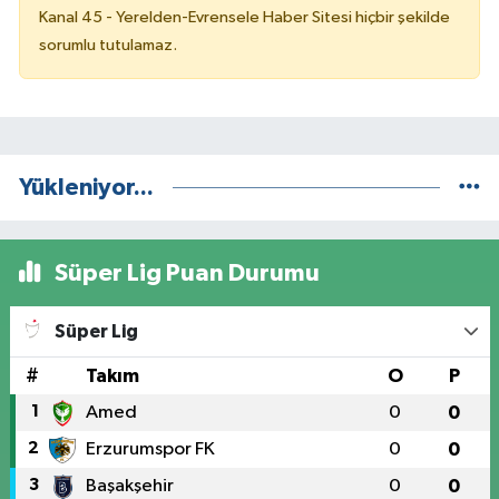
Kanal 45 - Yerelden-Evrensele Haber Sitesi hiçbir şekilde
sorumlu tutulamaz.
Yükleniyor...
Süper Lig Puan Durumu
Süper Lig
#
Takım
O
P
1
Amed
0
0
2
Erzurumspor FK
0
0
3
Başakşehir
0
0