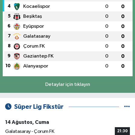
4
Kocaelispor
0
0
5
Beşiktaş
0
0
6
Eyüpspor
0
0
7
Galatasaray
0
0
8
Çorum FK
0
0
9
Gaziantep FK
0
0
10
Alanyaspor
0
0
Detaylar için tıklayın
Süper Lig Fikstür
14 Ağustos, Cuma
Galatasaray - Çorum FK
21:30