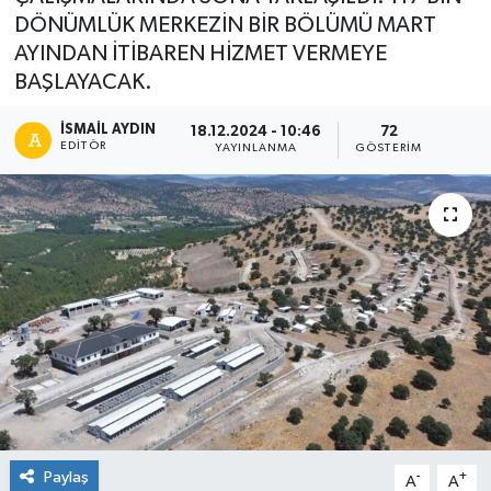
DÖNÜMLÜK MERKEZİN BİR BÖLÜMÜ MART
AYINDAN İTİBAREN HİZMET VERMEYE
BAŞLAYACAK.
İSMAIL AYDIN
18.12.2024 - 10:46
72
EDITÖR
YAYINLANMA
GÖSTERIM
Paylaş
-
+
A
A