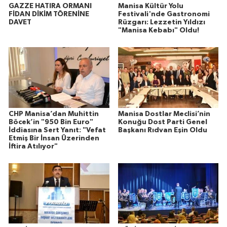
GAZZE HATIRA ORMANI
Manisa Kültür Yolu
FİDAN DİKİM TÖRENİNE
Festivali'nde Gastronomi
DAVET
Rüzgarı: Lezzetin Yıldızı
"Manisa Kebabı" Oldu!
CHP Manisa’dan Muhittin
Manisa Dostlar Meclisi’nin
Böcek’in "950 Bin Euro"
Konuğu Dost Parti Genel
İddiasına Sert Yanıt: "Vefat
Başkanı Rıdvan Eşin Oldu
Etmiş Bir İnsan Üzerinden
İftira Atılıyor"