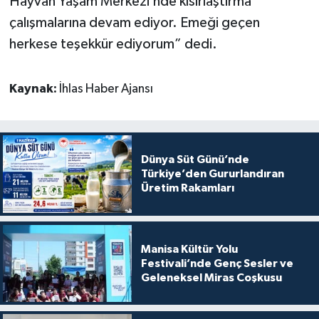
Hayvan Yaşam Merkezi’nde kısırlaştırma
çalışmalarına devam ediyor. Emeği geçen
herkese teşekkür ediyorum” dedi.
Kaynak:
İhlas Haber Ajansı
Dünya Süt Günü’nde
Türkiye’den Gururlandıran
Üretim Rakamları
Manisa Kültür Yolu
Festivali’nde Genç Sesler ve
Geleneksel Miras Coşkusu