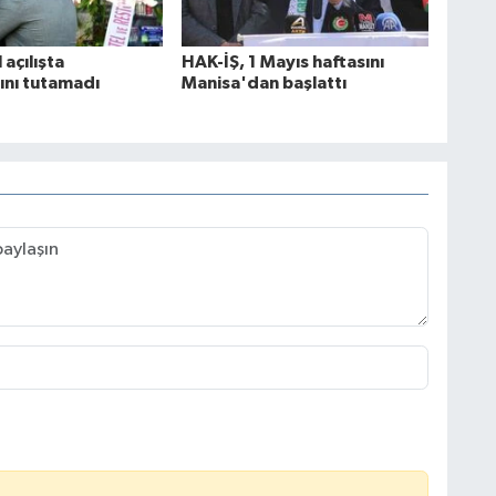
açılışta
HAK-İŞ, 1 Mayıs haftasını
ını tutamadı
Manisa'dan başlattı