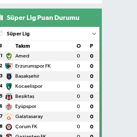
Süper Lig Puan Durumu
Süper Lig
#
Takım
O
P
1
Amed
0
0
2
Erzurumspor FK
0
0
3
Başakşehir
0
0
4
Kocaelispor
0
0
5
Beşiktaş
0
0
6
Eyüpspor
0
0
7
Galatasaray
0
0
8
Çorum FK
0
0
9
Gaziantep FK
0
0