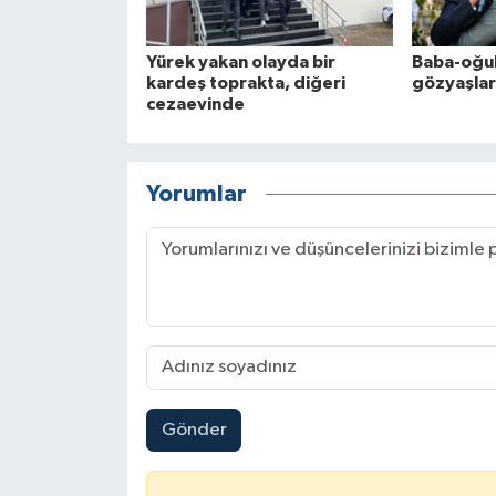
Yürek yakan olayda bir
Baba-oğul 
kardeş toprakta, diğeri
gözyaşlar
cezaevinde
Yorumlar
Gönder