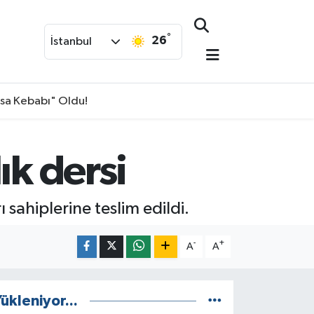
°
26
İstanbul
isa Kebabı" Oldu!
ık dersi
sahiplerine teslim edildi.
-
+
A
A
ükleniyor...