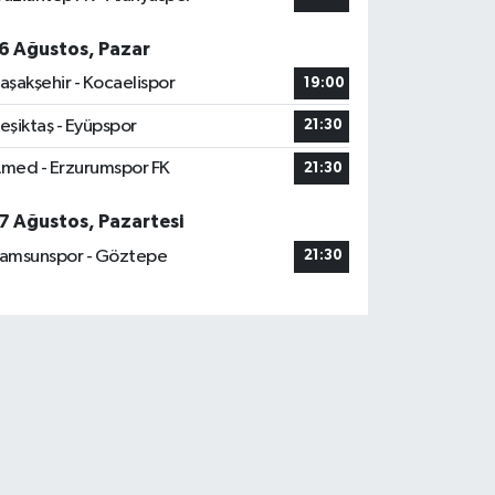
6 Ağustos, Pazar
aşakşehir - Kocaelispor
19:00
eşiktaş - Eyüpspor
21:30
med - Erzurumspor FK
21:30
7 Ağustos, Pazartesi
amsunspor - Göztepe
21:30