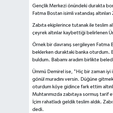
Gençlik Merkezi önündeki durakta bonc
Fatma Bostan isimli vatandaş altınları
Zabıta ekiplerince tutanak ile teslim a
çeyrek altınlar kaybettiği belirlenen 
Örnek bir davranış sergileyen Fatma 
beklerken duraktaki banka oturdum. Bi
buldum. Babamı aradım birlikte beled
Ümmü Demirel ise, "Hiç bir zaman iyi i
gönül muradını versin. Düğüne gitmek 
oturdum köye gidince fark ettim altınl
Muhtarımızda zabıtaya sormuş tarif et
İçim rahatladı geldik teslim aldık. Zab
dedi.