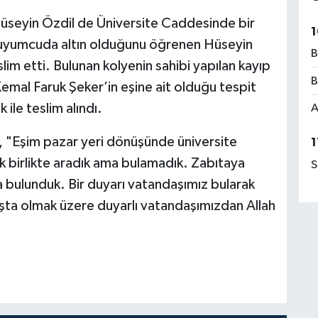
üseyin Özdil de Üniversite Caddesinde bir
1
kuyumcuda altın olduğunu öğrenen Hüseyin
B
im etti. Bulunan kolyenin sahibi yapılan kayıp
B
Kemal Faruk Şeker’in eşine ait olduğu tespit
ile teslim alındı.
A
, "Eşim pazar yeri dönüşünde üniversite
1
 birlikte aradık ama bulamadık. Zabıtaya
S
a bulunduk. Bir duyarı vatandaşımız bularak
aşta olmak üzere duyarlı vatandaşımızdan Allah