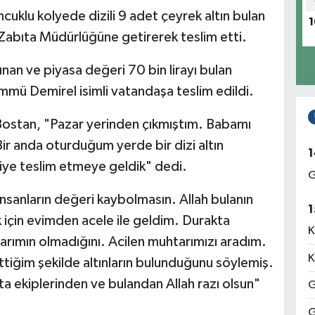
uklu kolyede dizili 9 adet çeyrek altın bulan
1
 Zabıta Müdürlüğüne getirerek teslim etti.
lınan ve piyasa değeri 70 bin lirayı bulan
Ümmü Demirel isimli vatandaşa teslim edildi.
Bostan, "Pazar yerinden çıkmıştım. Babamı
r anda oturduğum yerde bir dizi altın
1
iye teslim etmeye geldik" dedi.
G
nsanların değeri kaybolmasın. Allah bulanın
1
için evimden acele ile geldim. Durakta
K
arımın olmadığını. Acilen muhtarımızı aradım.
K
tiğim şekilde altınların bulunduğunu söylemiş.
ıta ekiplerinden ve bulandan Allah razı olsun"
G
G