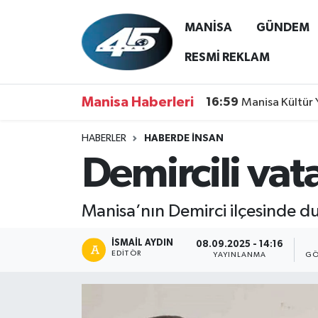
MANİSA
GÜNDEM
MANİSA
Hava Durumu
RESMİ REKLAM
GÜNDEM
Trafik Durumu
Manisa Haberleri
16:59
Manisa Kültür 
SİYASET
Süper Lig Puan Durumu ve Fikstür
HABERLER
HABERDE İNSAN
Demircili vat
ASAYİŞ
Tüm Manşetler
SPOR
Son Dakika Haberleri
Manisa’nın Demirci ilçesinde duy
YAŞAM
Haber Arşivi
İSMAIL AYDIN
08.09.2025 - 14:16
EDITÖR
YAYINLANMA
GÖ
RESMİ REKLAM