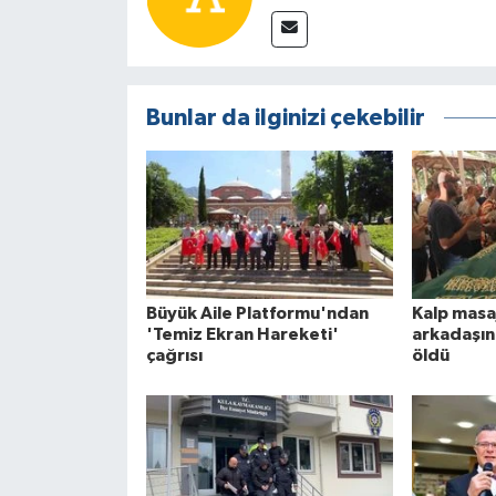
Bunlar da ilginizi çekebilir
Büyük Aile Platformu'ndan
Kalp masaj
'Temiz Ekran Hareketi'
arkadaşın
çağrısı
öldü