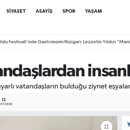
SİYASET
ASAYİŞ
SPOR
YAŞAM
Yolu Festivali'nde Gastronomi Rüzgarı: Lezzetin Yıldızı "Man
andaşlardan insanl
arlı vatandaşların bulduğu ziynet eşyaları 
12
STERIM
Y