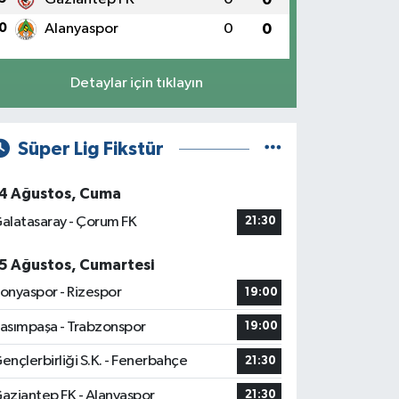
0
Alanyaspor
0
0
Detaylar için tıklayın
Süper Lig Fikstür
4 Ağustos, Cuma
alatasaray - Çorum FK
21:30
5 Ağustos, Cumartesi
onyaspor - Rizespor
19:00
asımpaşa - Trabzonspor
19:00
ençlerbirliği S.K. - Fenerbahçe
21:30
aziantep FK - Alanyaspor
21:30