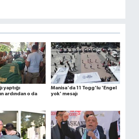
ı yaptığı
Manisa'da 11 Togg'lu 'Engel
ın ardından o da
yok' mesajı