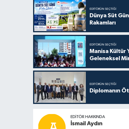
EDITÖRÜN SEÇTIĞI
Dünya Süt Gün
Rakamları
EDITÖRÜN SEÇTIĞI
Manisa Kültür 
Geleneksel Mi
EDITÖRÜN SEÇTIĞI
Diplomanın Öt
EDITÖR HAKKINDA
İsmail Aydın