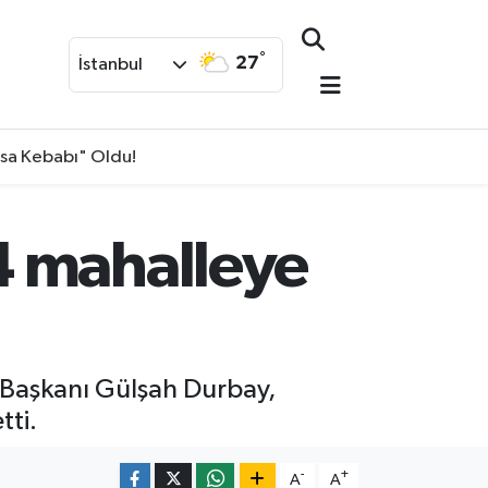
°
27
İstanbul
isa Kebabı" Oldu!
4 mahalleye
 Başkanı Gülşah Durbay,
tti.
-
+
A
A