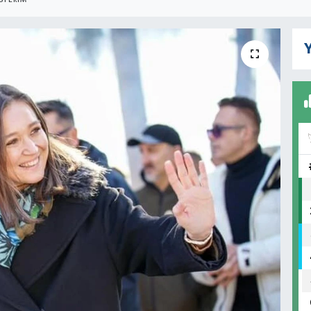
STERIM
Y