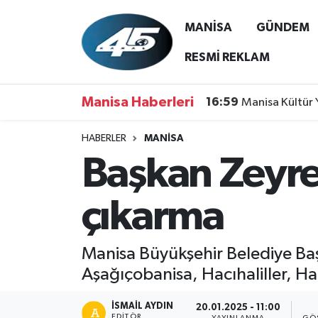
MANİSA
GÜNDEM
MANİSA
Hava Durumu
RESMİ REKLAM
GÜNDEM
Trafik Durumu
Manisa Haberleri
16:59
Manisa Kültür 
SİYASET
Süper Lig Puan Durumu ve Fikstür
HABERLER
MANİSA
Başkan Zeyre
ASAYİŞ
Tüm Manşetler
SPOR
Son Dakika Haberleri
çıkarma
YAŞAM
Haber Arşivi
Manisa Büyükşehir Belediye Ba
RESMİ REKLAM
Aşağıçobanisa, Hacıhaliller, Ham
İSMAIL AYDIN
20.01.2025 - 11:00
EDITÖR