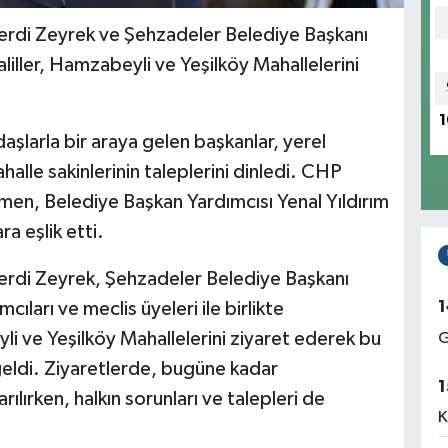
erdi Zeyrek ve Şehzadeler Belediye Başkanı
iller, Hamzabeyli ve Yeşilköy Mahallelerini
1
şlarla bir araya gelen başkanlar, yerel
halle sakinlerinin taleplerini dinledi. CHP
en, Belediye Başkan Yardımcısı Yenal Yıldırım
a eşlik etti.
erdi Zeyrek, Şehzadeler Belediye Başkanı
1
ları ve meclis üyeleri ile birlikte
li ve Yeşilköy Mahallelerini ziyaret ederek bu
G
geldi. Ziyaretlerde, bugüne kadar
1
rılırken, halkın sorunları ve talepleri de
K