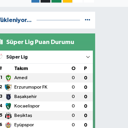
ükleniyor...
Süper Lig Puan Durumu
Süper Lig
#
Takım
O
P
1
Amed
0
0
2
Erzurumspor FK
0
0
3
Başakşehir
0
0
4
Kocaelispor
0
0
5
Beşiktaş
0
0
6
Eyüpspor
0
0