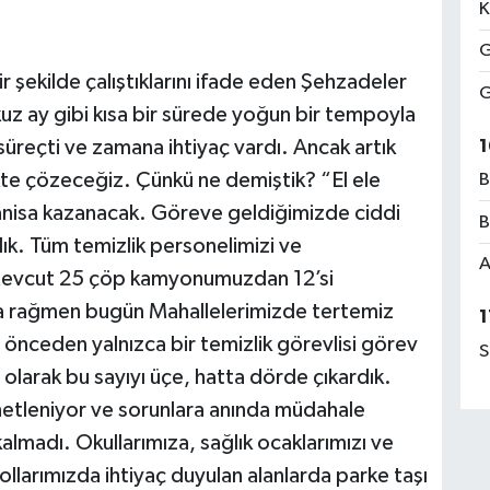
K
G
 şekilde çalıştıklarını ifade eden Şehzadeler
G
z ay gibi kısa bir sürede yoğun bir tempoyla
1
 süreçti ve zamana ihtiyaç vardı. Ancak artık
ikte çözeceğiz. Çünkü ne demiştik? “El ele
B
nisa kazanacak. Göreve geldiğimizde ciddi
B
ldık. Tüm temizlik personelimizi ve
A
. Mevcut 25 çöp kamyonumuzdan 12’si
a rağmen bugün Mahallelerimizde tertemiz
1
 önceden yalnızca bir temizlik görevlisi görev
S
olarak bu sayıyı üçe, hatta dörde çıkardık.
enetleniyor ve sorunlara anında müdahale
kalmadı. Okullarımıza, sağlık ocaklarımızı ve
ollarımızda ihtiyaç duyulan alanlarda parke taşı