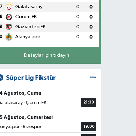
7
Galatasaray
0
0
8
Çorum FK
0
0
9
Gaziantep FK
0
0
0
Alanyaspor
0
0
Detaylar için tıklayın
Süper Lig Fikstür
4 Ağustos, Cuma
alatasaray - Çorum FK
21:30
5 Ağustos, Cumartesi
onyaspor - Rizespor
19:00