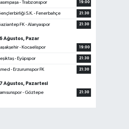
asımpaşa - Trabzonspor
19:00
ençlerbirliği S.K. - Fenerbahçe
21:30
aziantep FK - Alanyaspor
21:30
6 Ağustos, Pazar
aşakşehir - Kocaelispor
19:00
eşiktaş - Eyüpspor
21:30
med - Erzurumspor FK
21:30
7 Ağustos, Pazartesi
amsunspor - Göztepe
21:30