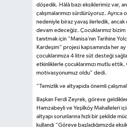
döşedik. Hâlâ bazı eksiklerimiz var, 
çalışmalarımızı sürdürüyoruz. Ayrıca ov
nedeniyle biraz yavaş ilerledik, ancak
devam edeceğiz. Çocuklarımız bizim g
tanıtmak için “Manisa’nın Tarihine Yolc
Kardeşim” projesi kapsamında her ay 
çocuklarımıza 4 litre süt desteği sağ
etkinliklerle çocuklarımızı mutlu ettik
motivasyonumuz oldu” dedi.
“Temizlik ve altyapıda önemli çalışmal
Başkan Ferdi Zeyrek, göreve geldikler
Hamzabeyli ve Yeşilköy Mahalleleri için 
altyapı sorunlarına hızlı bir şekilde mü
kullandı “Göreve başladığımızda eksikl