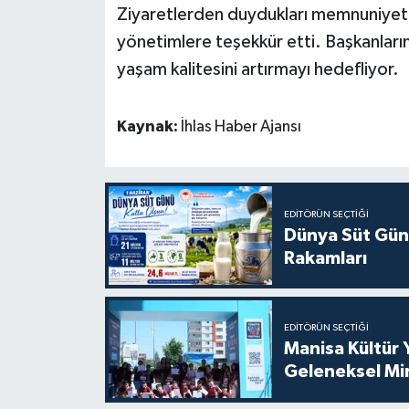
Ziyaretlerden duydukları memnuniyeti d
yönetimlere teşekkür etti. Başkanların
yaşam kalitesini artırmayı hedefliyor.
Kaynak:
İhlas Haber Ajansı
EDITÖRÜN SEÇTIĞI
Dünya Süt Gün
Rakamları
EDITÖRÜN SEÇTIĞI
Manisa Kültür 
Geleneksel Mi