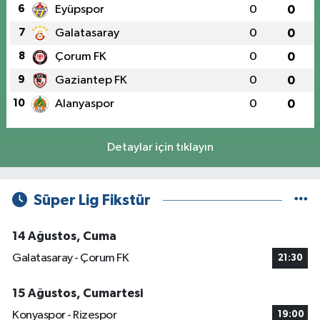
6
Eyüpspor
0
0
7
Galatasaray
0
0
8
Çorum FK
0
0
9
Gaziantep FK
0
0
10
Alanyaspor
0
0
Detaylar için tıklayın
Süper Lig Fikstür
14 Ağustos, Cuma
Galatasaray - Çorum FK
21:30
15 Ağustos, Cumartesi
Konyaspor - Rizespor
19:00