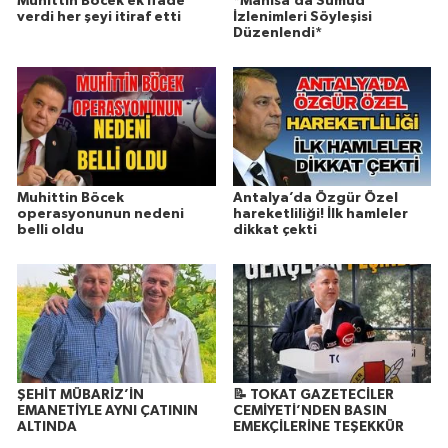
Muhittin Böcek ek ifade
*Manisa’da Sumud
verdi her şeyi itiraf etti
İzlenimleri Söyleşisi
Düzenlendi*
Muhittin Böcek
Antalya’da Özgür Özel
operasyonunun nedeni
hareketliliği! İlk hamleler
belli oldu
dikkat çekti
ŞEHİT MÜBARİZ’İN
📝 TOKAT GAZETECİLER
EMANETİYLE AYNI ÇATININ
CEMİYETİ’NDEN BASIN
ALTINDA
EMEKÇİLERİNE TEŞEKKÜR