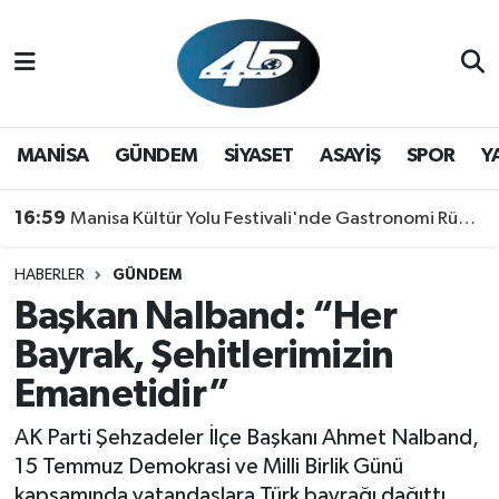
MANİSA
Hava Durumu
GÜNDEM
Trafik Durumu
MANİSA
GÜNDEM
SİYASET
ASAYİŞ
SPOR
Y
SİYASET
Süper Lig Puan Durumu ve Fikstür
16:59
Manisa Kültür Yolu Festivali'nde Gastronomi Rüzgarı: Lezzetin Yıldızı "Manisa Kebabı" Oldu!
ASAYİŞ
Tüm Manşetler
HABERLER
GÜNDEM
Başkan Nalband: “Her
SPOR
Son Dakika Haberleri
Bayrak, Şehitlerimizin
YAŞAM
Haber Arşivi
Emanetidir”
RESMİ REKLAM
AK Parti Şehzadeler İlçe Başkanı Ahmet Nalband,
15 Temmuz Demokrasi ve Milli Birlik Günü
kapsamında vatandaşlara Türk bayrağı dağıttı.