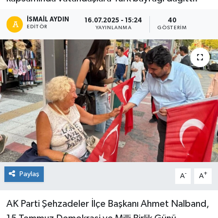
İSMAIL AYDIN
16.07.2025 - 15:24
40
EDITÖR
YAYINLANMA
GÖSTERIM
Paylaş
-
+
A
A
AK Parti Şehzadeler İlçe Başkanı Ahmet Nalband,