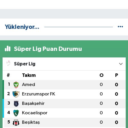
Yükleniyor...
Süper Lig Puan Durumu
Süper Lig
#
Takım
O
P
1
Amed
0
0
2
Erzurumspor FK
0
0
3
Başakşehir
0
0
4
Kocaelispor
0
0
5
Beşiktaş
0
0