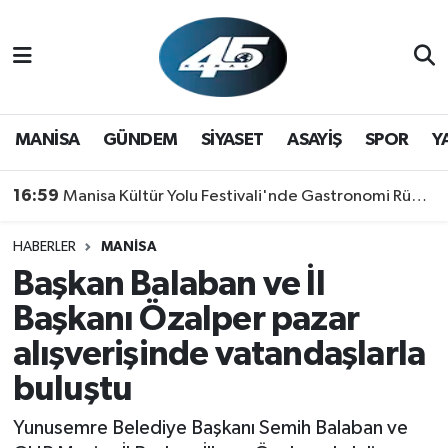
MANİSA
Hava Durumu
GÜNDEM
Trafik Durumu
MANİSA
GÜNDEM
SİYASET
ASAYİŞ
SPOR
Y
SİYASET
Süper Lig Puan Durumu ve Fikstür
16:59
Manisa Kültür Yolu Festivali'nde Gastronomi Rüzgarı: Lezzetin Yıldızı "Manisa Kebabı" Oldu!
ASAYİŞ
Tüm Manşetler
HABERLER
MANİSA
Başkan Balaban ve İl
SPOR
Son Dakika Haberleri
Başkanı Özalper pazar
YAŞAM
Haber Arşivi
alışverişinde vatandaşlarla
buluştu
RESMİ REKLAM
Yunusemre Belediye Başkanı Semih Balaban ve