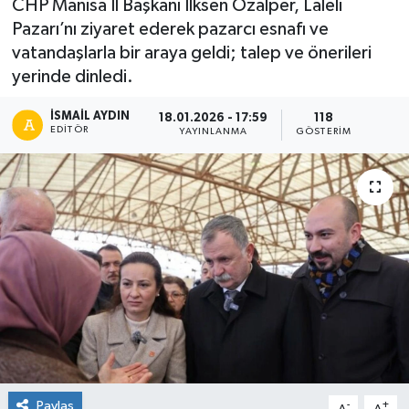
CHP Manisa İl Başkanı İlksen Özalper, Laleli
Pazarı’nı ziyaret ederek pazarcı esnafı ve
vatandaşlarla bir araya geldi; talep ve önerileri
yerinde dinledi.
İSMAIL AYDIN
18.01.2026 - 17:59
118
EDITÖR
YAYINLANMA
GÖSTERIM
Paylaş
-
+