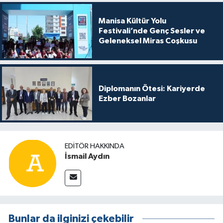
Manisa Kültür Yolu
Festivali’nde Genç Sesler ve
Geleneksel Miras Coşkusu
Diplomanın Ötesi: Kariyerde
Ezber Bozanlar
EDITÖR HAKKINDA
İsmail Aydın
Bunlar da ilginizi çekebilir