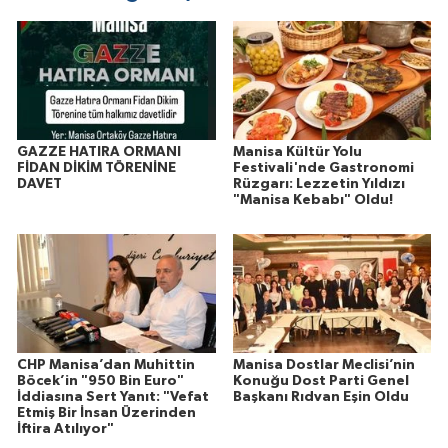
GAZZE HATIRA ORMANI
Manisa Kültür Yolu
FİDAN DİKİM TÖRENİNE
Festivali'nde Gastronomi
DAVET
Rüzgarı: Lezzetin Yıldızı
"Manisa Kebabı" Oldu!
CHP Manisa’dan Muhittin
Manisa Dostlar Meclisi’nin
Böcek’in "950 Bin Euro"
Konuğu Dost Parti Genel
İddiasına Sert Yanıt: "Vefat
Başkanı Rıdvan Eşin Oldu
Etmiş Bir İnsan Üzerinden
İftira Atılıyor"