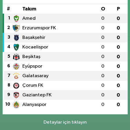
#
Takım
O
P
1
Amed
0
0
2
Erzurumspor FK
0
0
3
Başakşehir
0
0
4
Kocaelispor
0
0
5
Beşiktaş
0
0
6
Eyüpspor
0
0
7
Galatasaray
0
0
8
Çorum FK
0
0
9
Gaziantep FK
0
0
10
Alanyaspor
0
0
Detaylar için tıklayın