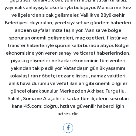
güçlü sesi kanal45.com, şehrin nabzını tutan tarafsız
yayıncılık anlayışıyla okurlarıyla buluşuyor. Manisa merkez
ve ilçelerden sıcak gelişmeler, Valilik ve Büyükşehir
Belediyesi duyuruları, yerel siyaset ve gündem haberleri
anbean sayfalarımıza taşınıyor. Manisa ve bölge
sporunun önemli gelişmeleri, maç özetleri, fikstür ve
transfer haberleriyle sporun kalbi burada atıyor. Bölge
ekonomisine yön veren sanayi ve ticaret haberlerinden,
piyasa gelişmelerine kadar ekonominin tüm verileri
yakından takip ediliyor. Vatandaşın günlük yaşamını
kolaylaştıran nöbetçi eczane listesi, namaz vakitleri,
anlık hava durumu ve vefat ilanları gibi önemli bilgiler
güncel olarak sunulur. Merkezden Akhisar, Turgutlu,
Salihli, Soma ve Alaşehir’e kadar tüm ilçelerin sesi olan
kanal45.com; doğru, hızlı ve güvenilir haberciliğin
adresidir.