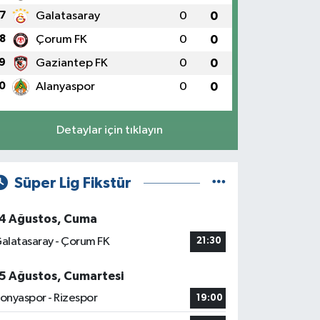
7
Galatasaray
0
0
8
Çorum FK
0
0
9
Gaziantep FK
0
0
0
Alanyaspor
0
0
Detaylar için tıklayın
Süper Lig Fikstür
4 Ağustos, Cuma
alatasaray - Çorum FK
21:30
5 Ağustos, Cumartesi
onyaspor - Rizespor
19:00