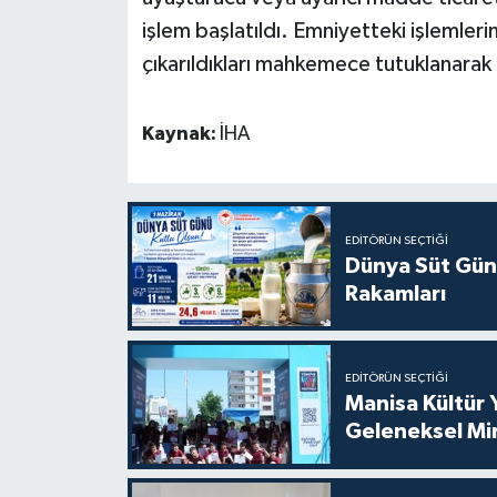
işlem başlatıldı. Emniyetteki işlemleri
çıkarıldıkları mahkemece tutuklanarak
Kaynak:
İHA
EDITÖRÜN SEÇTIĞI
Dünya Süt Gün
Rakamları
EDITÖRÜN SEÇTIĞI
Manisa Kültür 
Geleneksel Mi