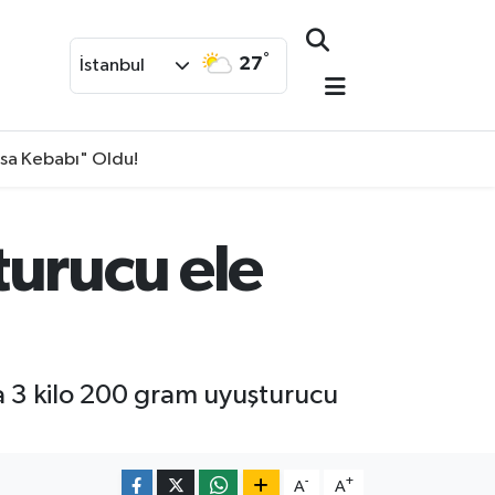
°
27
İstanbul
isa Kebabı" Oldu!
turucu ele
da 3 kilo 200 gram uyuşturucu
-
+
A
A