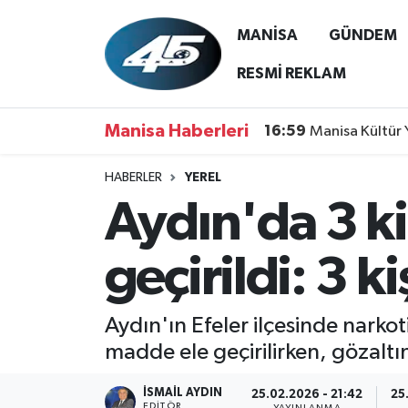
MANİSA
GÜNDEM
MANİSA
Hava Durumu
RESMİ REKLAM
GÜNDEM
Trafik Durumu
Manisa Haberleri
16:59
Manisa Kültür 
SİYASET
Süper Lig Puan Durumu ve Fikstür
HABERLER
YEREL
Aydın'da 3 k
ASAYİŞ
Tüm Manşetler
SPOR
Son Dakika Haberleri
geçirildi: 3 k
YAŞAM
Haber Arşivi
Aydın'ın Efeler ilçesinde narko
RESMİ REKLAM
madde ele geçirilirken, gözaltı
İSMAIL AYDIN
25.02.2026 - 21:42
25
EDITÖR