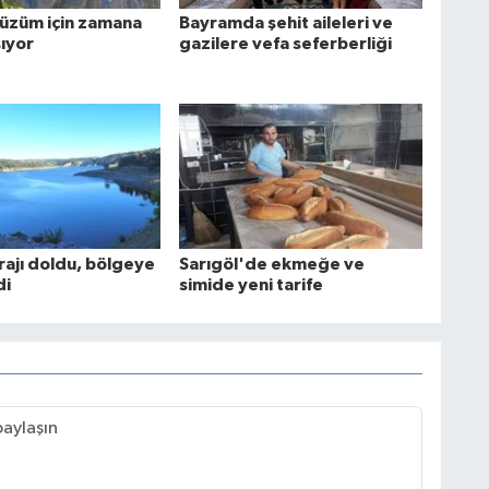
r üzüm için zamana
Bayramda şehit aileleri ve
şıyor
gazilere vefa seferberliği
rajı doldu, bölgeye
Sarıgöl'de ekmeğe ve
di
simide yeni tarife