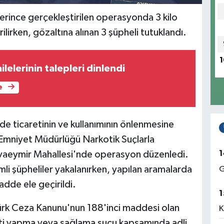
plerince gerçekleştirilen operasyonda 3 kilo
irken, gözaltına alınan 3 şüpheli tutuklandı.
1
ilelerinin talepleri dinlendi
e
de ticaretinin ve kullanımının önlenmesine
l Emniyet Müdürlüğü Narkotik Suçlarla
1
vaeymir Mahallesi'nde operasyon düzenledi.
li şüpheliler yakalanırken, yapılan aramalarda
G
dde ele geçirildi.
1
Türk Ceza Kanunu'nun 188'inci maddesi olan
K
ti yapma veya sağlama suçu kapsamında adli