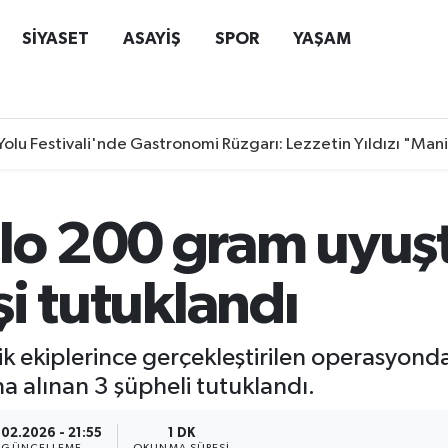
SİYASET
ASAYİŞ
SPOR
YAŞAM
Yolu Festivali'nde Gastronomi Rüzgarı: Lezzetin Yıldızı "Man
ilo 200 gram uyuş
işi tutuklandı
tik ekiplerince gerçekleştirilen operasyon
na alınan 3 şüpheli tutuklandı.
.02.2026 - 21:55
1 DK