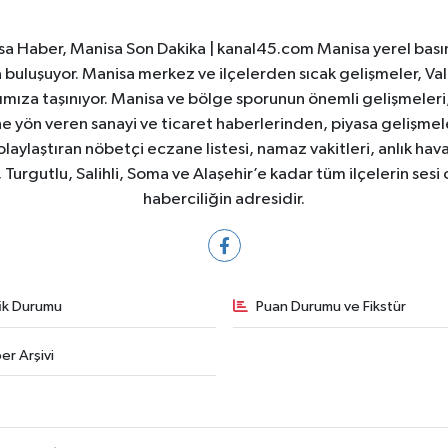
a Haber, Manisa Son Dakika | kanal45.com Manisa yerel basın
yla buluşuyor. Manisa merkez ve ilçelerden sıcak gelişmeler, Val
ıza taşınıyor. Manisa ve bölge sporunun önemli gelişmeleri, 
e yön veren sanayi ve ticaret haberlerinden, piyasa gelişme
laylaştıran nöbetçi eczane listesi, namaz vakitleri, anlık hava
Turgutlu, Salihli, Soma ve Alaşehir’e kadar tüm ilçelerin sesi 
haberciliğin adresidir.
fik Durumu
Puan Durumu ve Fikstür
er Arşivi