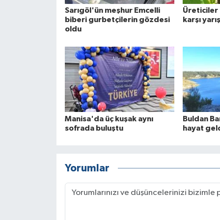
Sarıgöl'ün meşhur Emcelli
Üreticile
biberi gurbetçilerin gözdesi
karşı yarı
oldu
Manisa'da üç kuşak aynı
Buldan Ba
sofrada buluştu
hayat gel
Yorumlar