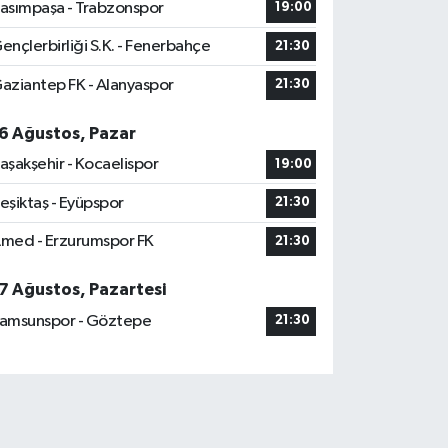
asımpaşa - Trabzonspor
19:00
ençlerbirliği S.K. - Fenerbahçe
21:30
aziantep FK - Alanyaspor
21:30
6 Ağustos, Pazar
aşakşehir - Kocaelispor
19:00
eşiktaş - Eyüpspor
21:30
med - Erzurumspor FK
21:30
7 Ağustos, Pazartesi
amsunspor - Göztepe
21:30