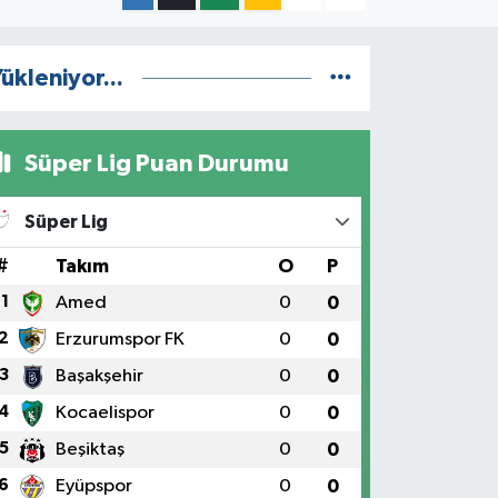
ükleniyor...
Süper Lig Puan Durumu
Süper Lig
#
Takım
O
P
1
Amed
0
0
2
Erzurumspor FK
0
0
3
Başakşehir
0
0
4
Kocaelispor
0
0
5
Beşiktaş
0
0
6
Eyüpspor
0
0