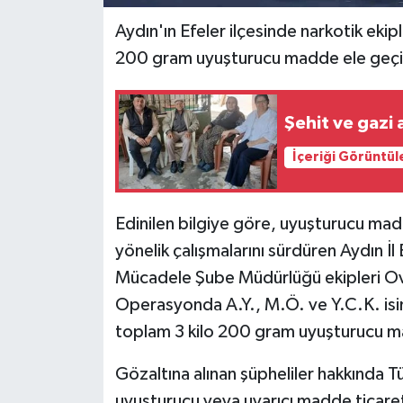
Aydın'ın Efeler ilçesinde narkotik eki
200 gram uyuşturucu madde ele geçiril
Şehit ve gazi a
İçeriği Görüntül
Edinilen bilgiye göre, uyuşturucu mad
yönelik çalışmalarını sürdüren Aydın İ
Mücadele Şube Müdürlüğü ekipleri O
Operasyonda A.Y., M.Ö. ve Y.C.K. isim
toplam 3 kilo 200 gram uyuşturucu ma
Gözaltına alınan şüpheliler hakkında 
uyuşturucu veya uyarıcı madde ticare