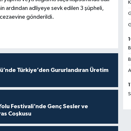
K
nin ardından adliyeye sevk edilen 3 şüpheli,
G
 cezaevine gönderildi.
G
1
B
B
ü’nde Türkiye’den Gururlandıran Üretim
A
1
S
Yolu Festivali’nde Genç Sesler ve
ras Coşkusu