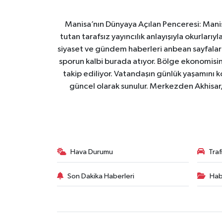
Manisa’nın Dünyaya Açılan Penceresi: Manis
tutan tarafsız yayıncılık anlayışıyla okurları
siyaset ve gündem haberleri anbean sayfalarım
sporun kalbi burada atıyor. Bölge ekonomisin
takip ediliyor. Vatandaşın günlük yaşamını ko
güncel olarak sunulur. Merkezden Akhisar, 
Hava Durumu
Tra
Son Dakika Haberleri
Hab