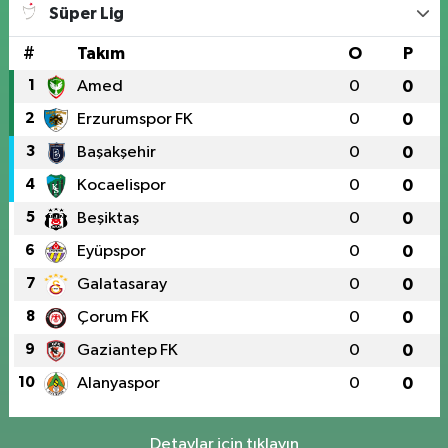
Süper Lig
#
Takım
O
P
1
Amed
0
0
2
Erzurumspor FK
0
0
3
Başakşehir
0
0
4
Kocaelispor
0
0
5
Beşiktaş
0
0
6
Eyüpspor
0
0
7
Galatasaray
0
0
8
Çorum FK
0
0
9
Gaziantep FK
0
0
10
Alanyaspor
0
0
Detaylar için tıklayın