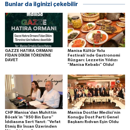
Bunlar da ilginizi çekebilir
GAZZE HATIRA ORMANI
Manisa Kültür Yolu
FİDAN DİKİM TÖRENİNE
Festivali'nde Gastronomi
DAVET
Rüzgarı: Lezzetin Yıldızı
"Manisa Kebabı" Oldu!
CHP Manisa’dan Muhittin
Manisa Dostlar Meclisi’nin
Böcek’in "950 Bin Euro"
Konuğu Dost Parti Genel
İddiasına Sert Yanıt: "Vefat
Başkanı Rıdvan Eşin Oldu
Etmiş Bir İnsan Üzerinden