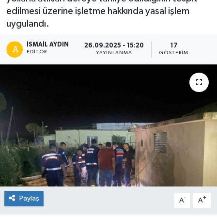
edilmesi üzerine işletme hakkında yasal işlem
uygulandı.
İSMAIL AYDIN
26.09.2025 - 15:20
17
EDITÖR
YAYINLANMA
GÖSTERIM
Paylaş
-
+
A
A