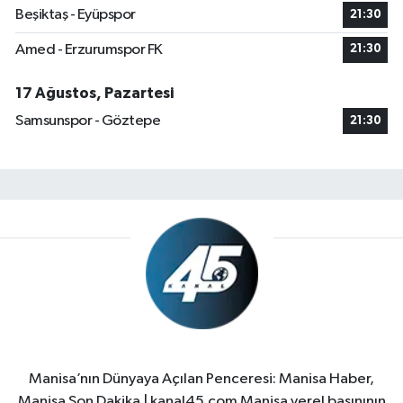
Beşiktaş - Eyüpspor
21:30
Amed - Erzurumspor FK
21:30
17 Ağustos, Pazartesi
Samsunspor - Göztepe
21:30
Manisa’nın Dünyaya Açılan Penceresi: Manisa Haber,
Manisa Son Dakika | kanal45.com Manisa yerel basınının