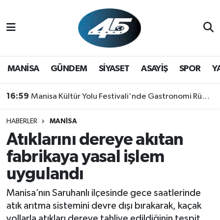
MANİSA
Hava Durumu
GÜNDEM
Trafik Durumu
MANİSA
GÜNDEM
SİYASET
ASAYİŞ
SPOR
Y
SİYASET
Süper Lig Puan Durumu ve Fikstür
16:59
Manisa Kültür Yolu Festivali'nde Gastronomi Rüzgarı: Lezzetin Yıldızı "Manisa Kebabı" Oldu!
ASAYİŞ
Tüm Manşetler
HABERLER
MANİSA
Atıklarını dereye akıtan
SPOR
Son Dakika Haberleri
fabrikaya yasal işlem
YAŞAM
Haber Arşivi
uygulandı
RESMİ REKLAM
Manisa’nın Saruhanlı ilçesinde gece saatlerinde
atık arıtma sistemini devre dışı bırakarak, kaçak
yollarla atıkları dereye tahliye edildiğinin tespit