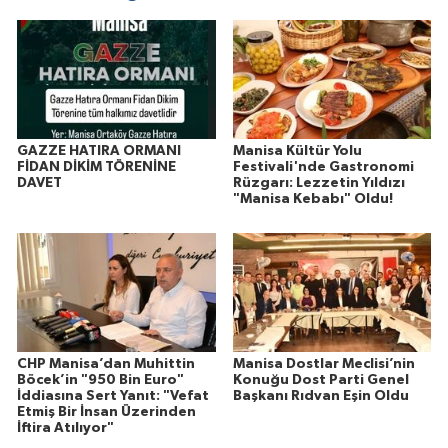
GAZZE HATIRA ORMANI
Manisa Kültür Yolu
FİDAN DİKİM TÖRENİNE
Festivali'nde Gastronomi
DAVET
Rüzgarı: Lezzetin Yıldızı
"Manisa Kebabı" Oldu!
CHP Manisa’dan Muhittin
Manisa Dostlar Meclisi’nin
Böcek’in "950 Bin Euro"
Konuğu Dost Parti Genel
İddiasına Sert Yanıt: "Vefat
Başkanı Rıdvan Eşin Oldu
Etmiş Bir İnsan Üzerinden
İftira Atılıyor"