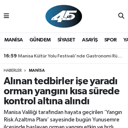
MANİSA
Hava Durumu
GÜNDEM
Trafik Durumu
MANİSA
GÜNDEM
SİYASET
ASAYİŞ
SPOR
Y
SİYASET
Süper Lig Puan Durumu ve Fikstür
16:59
Manisa Kültür Yolu Festivali'nde Gastronomi Rüzgarı: Lezzetin Yıldızı "Manisa Kebabı" Oldu!
ASAYİŞ
Tüm Manşetler
HABERLER
MANİSA
Alınan tedbirler işe yaradı
SPOR
Son Dakika Haberleri
orman yangını kısa sürede
YAŞAM
Haber Arşivi
kontrol altına alındı
RESMİ REKLAM
Manisa Valiliği tarafından hayata geçirilen ’Yangın
Risk Azaltma Planı’ sayesinde bugün Yunusemre
ilçesinde başlayan orman yangını etkin ve hızlı