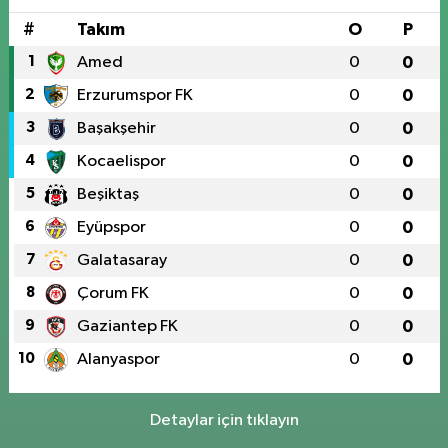
#
Takım
O
P
1
Amed
0
0
2
Erzurumspor FK
0
0
3
Başakşehir
0
0
4
Kocaelispor
0
0
5
Beşiktaş
0
0
6
Eyüpspor
0
0
7
Galatasaray
0
0
8
Çorum FK
0
0
9
Gaziantep FK
0
0
10
Alanyaspor
0
0
Detaylar için tıklayın