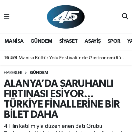
MANİSA
Hava Durumu
GÜNDEM
Trafik Durumu
MANİSA
GÜNDEM
SİYASET
ASAYİŞ
SPOR
Y
SİYASET
Süper Lig Puan Durumu ve Fikstür
16:59
Manisa Kültür Yolu Festivali'nde Gastronomi Rüzgarı: Lezzetin Yıldızı "Manisa Kebabı" Oldu!
ASAYİŞ
Tüm Manşetler
HABERLER
GÜNDEM
ALANYA’DA SARUHANLI
SPOR
Son Dakika Haberleri
FIRTINASI ESİYOR…
YAŞAM
Haber Arşivi
TÜRKİYE FİNALLERİNE BİR
BİLET DAHA
RESMİ REKLAM
41 ilin katılımıyla düzenlenen Batı Grubu