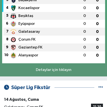
Başakşehir
0
0
4
Kocaelispor
0
0
5
Beşiktaş
0
0
6
Eyüpspor
0
0
7
Galatasaray
0
0
8
Çorum FK
0
0
9
Gaziantep FK
0
0
10
Alanyaspor
0
0
Detaylar için tıklayın
Süper Lig Fikstür
14 Ağustos, Cuma
21:30