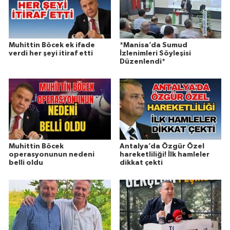
Muhittin Böcek ek ifade
*Manisa’da Sumud
verdi her şeyi itiraf etti
İzlenimleri Söyleşisi
Düzenlendi*
Muhittin Böcek
Antalya’da Özgür Özel
operasyonunun nedeni
hareketliliği! İlk hamleler
belli oldu
dikkat çekti