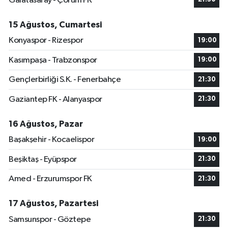
Galatasaray - Çorum FK
15 Ağustos, Cumartesi
Konyaspor - Rizespor
19:00
Kasımpaşa - Trabzonspor
19:00
Gençlerbirliği S.K. - Fenerbahçe
21:30
Gaziantep FK - Alanyaspor
21:30
16 Ağustos, Pazar
Başakşehir - Kocaelispor
19:00
Beşiktaş - Eyüpspor
21:30
Amed - Erzurumspor FK
21:30
17 Ağustos, Pazartesi
Samsunspor - Göztepe
21:30