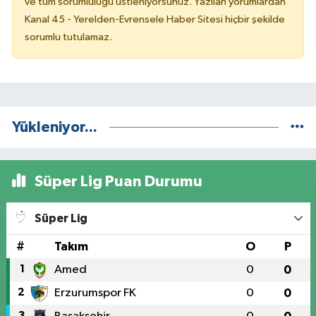
ve tüm sorumluluğu üstleniyorsunuz. Yazılan yorumlardan
Kanal 45 - Yerelden-Evrensele Haber Sitesi hiçbir şekilde
sorumlu tutulamaz.
Yükleniyor...
Süper Lig Puan Durumu
Süper Lig
#
Takım
O
P
1
Amed
0
0
2
Erzurumspor FK
0
0
3