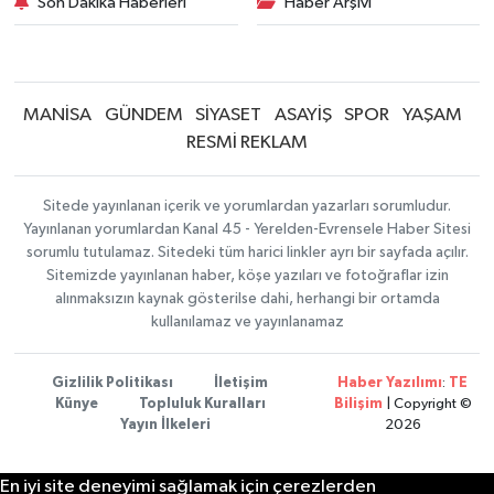
Son Dakika Haberleri
Haber Arşivi
MANİSA
GÜNDEM
SİYASET
ASAYİŞ
SPOR
YAŞAM
RESMİ REKLAM
Sitede yayınlanan içerik ve yorumlardan yazarları sorumludur.
Yayınlanan yorumlardan Kanal 45 - Yerelden-Evrensele Haber Sitesi
sorumlu tutulamaz. Sitedeki tüm harici linkler ayrı bir sayfada açılır.
Sitemizde yayınlanan haber, köşe yazıları ve fotoğraflar izin
alınmaksızın kaynak gösterilse dahi, herhangi bir ortamda
kullanılamaz ve yayınlanamaz
Gizlilik Politikası
İletişim
Haber Yazılımı
:
TE
Künye
Topluluk Kuralları
Bilişim
| Copyright ©
Yayın İlkeleri
2026
En iyi site deneyimi sağlamak için çerezlerden