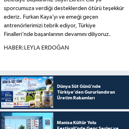
sporcumuza verdiği desteklerden ötürü teşekkür
ederiz. Furkan Kaya’yı ve emeği geçen
antrenörlerimizi tebrik ediyor, Türkiye
Finalleri’nde başarılarının devamını diliyoruz.
HABER:LEYLA ERDOĞAN
Dünya Süt Günü’nde
Türkiye’den Gururlandıran
Üretim Rakamları
Manisa Kültür Yolu
Festivali’nde Genç Sesler ve