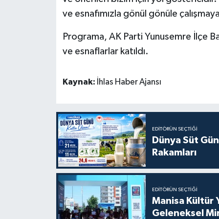
ve esnafımızla gönül gönüle çalışma
Programa, AK Parti Yunusemre İlçe Ba
ve esnaflarlar katıldı.
Kaynak:
İhlas Haber Ajansı
EDITÖRÜN SEÇTIĞI
Dünya Süt Gün
Rakamları
EDITÖRÜN SEÇTIĞI
Manisa Kültür 
Geleneksel Mi