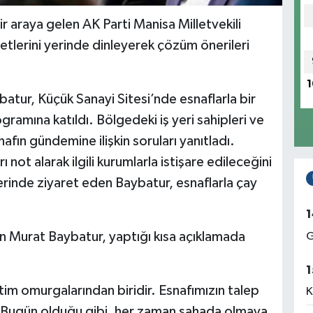
r araya gelen AK Parti Manisa Milletvekili
etlerini yerinde dinleyerek çözüm önerileri
1
batur, Küçük Sanayi Sitesi’nde esnaflarla bir
ramına katıldı. Bölgedeki iş yeri sahipleri ve
fın gündemine ilişkin soruları yanıtladı.
 not alarak ilgili kurumlarla istişare edileceğini
rlerinde ziyaret eden Baybatur, esnaflarla çay
1
n Murat Baybatur, yaptığı kısa açıklamada
G
1
im omurgalarından biridir. Esnafımızın talep
K
ir. Bugün olduğu gibi, her zaman sahada olmaya