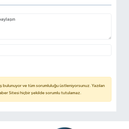
ş bulunuyor ve tüm sorumluluğu üstleniyorsunuz. Yazılan
er Sitesi hiçbir şekilde sorumlu tutulamaz.