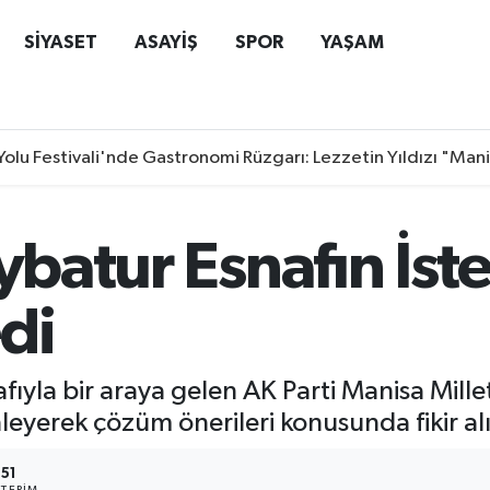
SİYASET
ASAYİŞ
SPOR
YAŞAM
Yolu Festivali'nde Gastronomi Rüzgarı: Lezzetin Yıldızı "Man
ybatur Esnafın İste
di
fıyla bir araya gelen AK Parti Manisa Mille
inleyerek çözüm önerileri konusunda fikir a
151