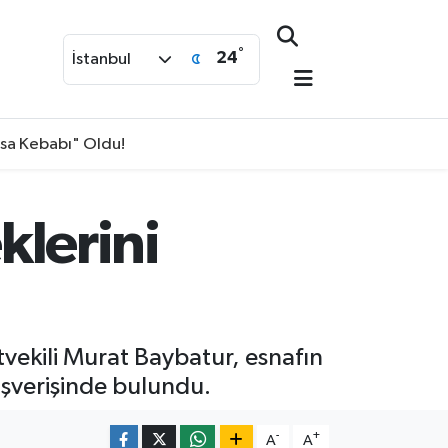
°
24
İstanbul
isa Kebabı" Oldu!
klerini
tvekili Murat Baybatur, esnafın
lışverişinde bulundu.
-
+
A
A