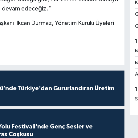
K
ya devam edeceğiz."
G
şkanı İlkcan Durmaz, Yönetim Kurulu Üyeleri
G
1
B
B
A
ü’nde Türkiye’den Gururlandıran Üretim
1
S
Yolu Festivali’nde Genç Sesler ve
ras Coşkusu