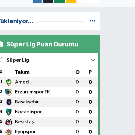
ükleniyor...
Süper Lig Puan Durumu
Süper Lig
#
Takım
O
P
1
Amed
0
0
2
Erzurumspor FK
0
0
3
Başakşehir
0
0
4
Kocaelispor
0
0
5
Beşiktaş
0
0
6
Eyüpspor
0
0