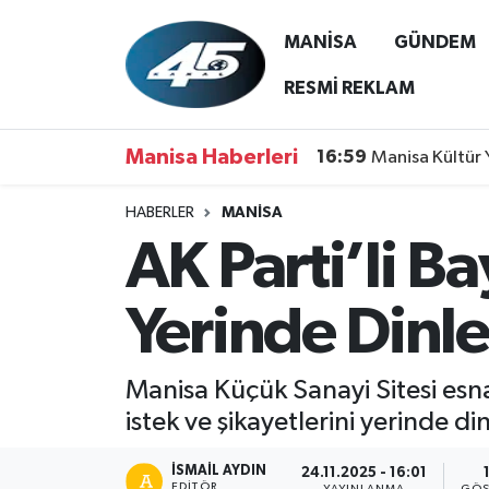
MANİSA
GÜNDEM
MANİSA
Hava Durumu
RESMİ REKLAM
GÜNDEM
Trafik Durumu
Manisa Haberleri
16:59
Manisa Kültür 
SİYASET
Süper Lig Puan Durumu ve Fikstür
HABERLER
MANİSA
AK Parti’li Ba
ASAYİŞ
Tüm Manşetler
SPOR
Son Dakika Haberleri
Yerinde Dinle
YAŞAM
Haber Arşivi
Manisa Küçük Sanayi Sitesi esna
RESMİ REKLAM
istek ve şikayetlerini yerinde d
İSMAIL AYDIN
24.11.2025 - 16:01
EDITÖR