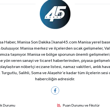
a Haber, Manisa Son Dakika | kanal45.com Manisa yerel basın
yla buluşuyor. Manisa merkez ve ilçelerden sıcak gelişmeler, Val
ıza taşınıyor. Manisa ve bölge sporunun önemli gelişmeleri, 
e yön veren sanayi ve ticaret haberlerinden, piyasa gelişme
laylaştıran nöbetçi eczane listesi, namaz vakitleri, anlık hava
Turgutlu, Salihli, Soma ve Alaşehir’e kadar tüm ilçelerin sesi 
haberciliğin adresidir.
fik Durumu
Puan Durumu ve Fikstür