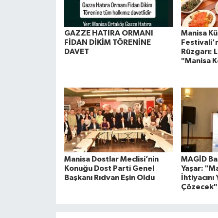
GAZZE HATIRA ORMANI
Manisa Kül
FİDAN DİKİM TÖRENİNE
Festivali
DAVET
Rüzgarı: L
"Manisa K
Manisa Dostlar Meclisi’nin
MAGİD Baş
Konuğu Dost Parti Genel
Yaşar: "M
Başkanı Rıdvan Eşin Oldu
İhtiyacını 
Çözecek"