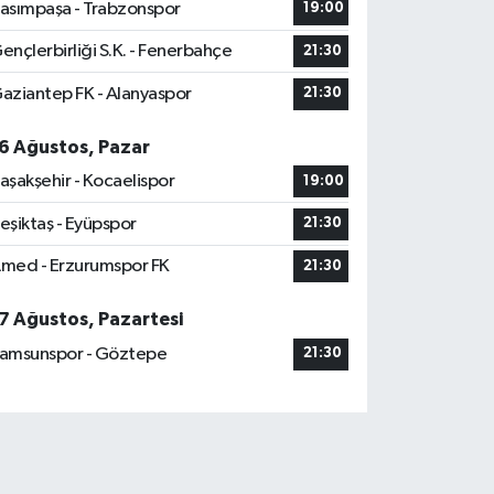
asımpaşa - Trabzonspor
19:00
ençlerbirliği S.K. - Fenerbahçe
21:30
aziantep FK - Alanyaspor
21:30
6 Ağustos, Pazar
aşakşehir - Kocaelispor
19:00
eşiktaş - Eyüpspor
21:30
med - Erzurumspor FK
21:30
7 Ağustos, Pazartesi
amsunspor - Göztepe
21:30