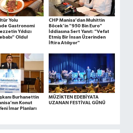
tür Yolu
CHP Manisa’dan Muhittin
'nde Gastronomi
Böcek’in "950 Bin Euro"
ezzetin Yıldızı
İddiasına Sert Yanıt: "Vefat
ebabı" Oldu!
Etmiş Bir İnsan Üzerinden
İftira Atılıyor"
kanı Burhanettin
MÜZİKTEN EDEBİYATA
anisa’nın Konut
UZANAN FESTİVAL GÜNÜ
Yeni İmar Planları