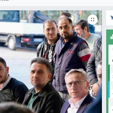
TERIM
Y