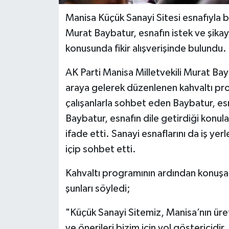
Manisa Küçük Sanayi Sitesi esnafıyla bi
Murat Baybatur, esnafın istek ve şikay
konusunda fikir alışverişinde bulundu.
AK Parti Manisa Milletvekili Murat Bay
araya gelerek düzenlenen kahvaltı prog
çalışanlarla sohbet eden Baybatur, esna
Baybatur, esnafın dile getirdiği konuları
ifade etti. Sanayi esnaflarını da iş ye
içip sohbet etti.
Kahvaltı programının ardından konuşa
şunları söyledi;
"Küçük Sanayi Sitemiz, Manisa’nın üret
ve önerileri bizim için yol göstericid