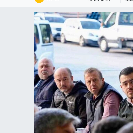
YAYINLANMA
GÖS