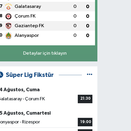
7
Galatasaray
0
0
8
Çorum FK
0
0
9
Gaziantep FK
0
0
0
Alanyaspor
0
0
Detaylar için tıklayın
Süper Lig Fikstür
4 Ağustos, Cuma
alatasaray - Çorum FK
21:30
5 Ağustos, Cumartesi
onyaspor - Rizespor
19:00