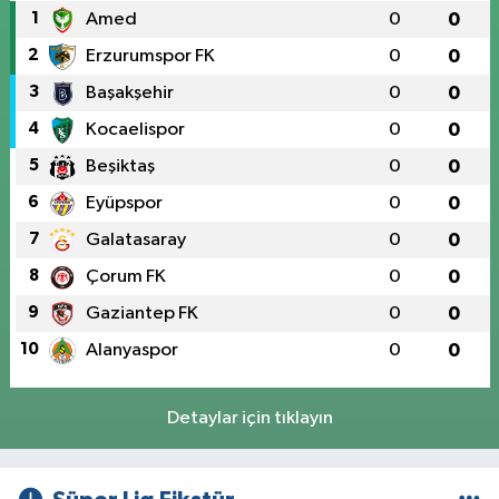
1
Amed
0
0
2
Erzurumspor FK
0
0
3
Başakşehir
0
0
4
Kocaelispor
0
0
5
Beşiktaş
0
0
6
Eyüpspor
0
0
7
Galatasaray
0
0
8
Çorum FK
0
0
9
Gaziantep FK
0
0
10
Alanyaspor
0
0
Detaylar için tıklayın