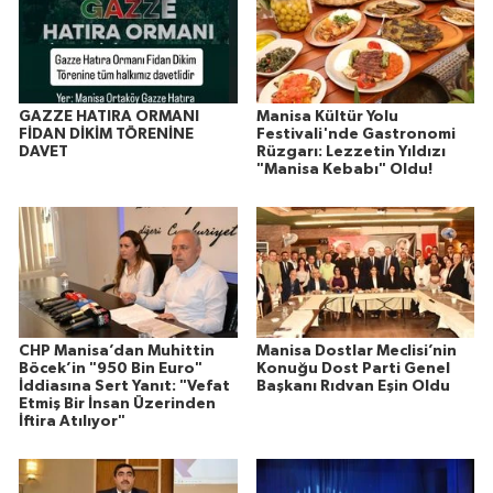
GAZZE HATIRA ORMANI
Manisa Kültür Yolu
FİDAN DİKİM TÖRENİNE
Festivali'nde Gastronomi
DAVET
Rüzgarı: Lezzetin Yıldızı
"Manisa Kebabı" Oldu!
CHP Manisa’dan Muhittin
Manisa Dostlar Meclisi’nin
Böcek’in "950 Bin Euro"
Konuğu Dost Parti Genel
İddiasına Sert Yanıt: "Vefat
Başkanı Rıdvan Eşin Oldu
Etmiş Bir İnsan Üzerinden
İftira Atılıyor"