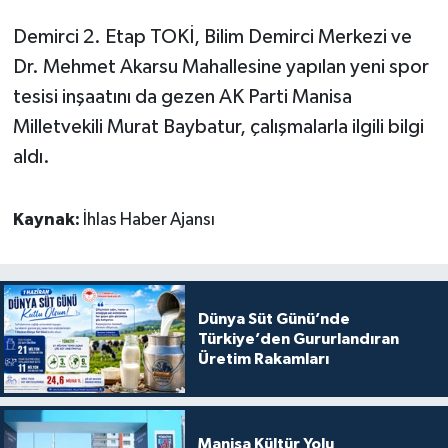
Demirci 2. Etap TOKİ, Bilim Demirci Merkezi ve
Dr. Mehmet Akarsu Mahallesine yapılan yeni spor
tesisi inşaatını da gezen AK Parti Manisa
Milletvekili Murat Baybatur, çalışmalarla ilgili bilgi
aldı.
Kaynak:
İhlas Haber Ajansı
Dünya Süt Günü’nde
Türkiye’den Gururlandıran
Üretim Rakamları
Manisa Kültür Yolu