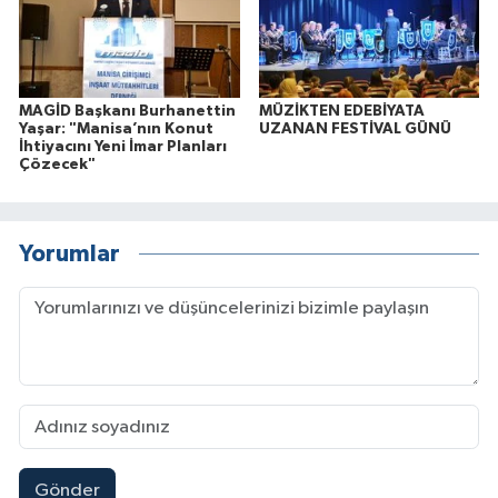
MAGİD Başkanı Burhanettin
MÜZİKTEN EDEBİYATA
Yaşar: "Manisa’nın Konut
UZANAN FESTİVAL GÜNÜ
İhtiyacını Yeni İmar Planları
Çözecek"
Yorumlar
Gönder