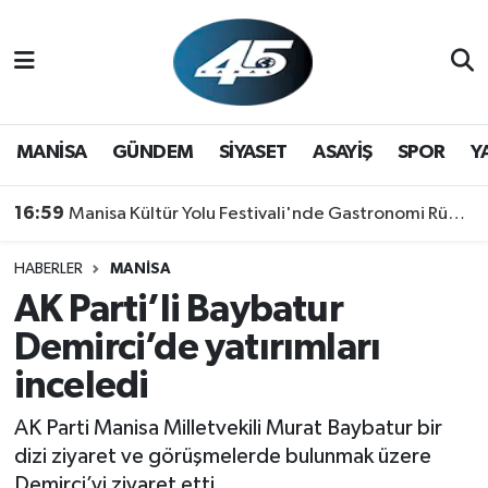
MANİSA
Hava Durumu
GÜNDEM
Trafik Durumu
MANİSA
GÜNDEM
SİYASET
ASAYİŞ
SPOR
Y
SİYASET
Süper Lig Puan Durumu ve Fikstür
16:59
Manisa Kültür Yolu Festivali'nde Gastronomi Rüzgarı: Lezzetin Yıldızı "Manisa Kebabı" Oldu!
ASAYİŞ
Tüm Manşetler
HABERLER
MANİSA
AK Parti’li Baybatur
SPOR
Son Dakika Haberleri
Demirci’de yatırımları
YAŞAM
Haber Arşivi
inceledi
RESMİ REKLAM
AK Parti Manisa Milletvekili Murat Baybatur bir
dizi ziyaret ve görüşmelerde bulunmak üzere
Demirci’yi ziyaret etti.