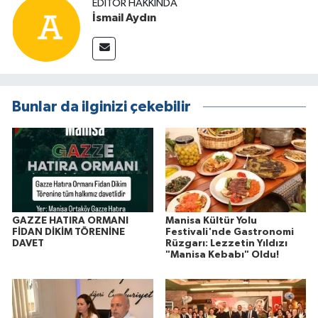
EDITÖR HAKKINDA
İsmail Aydın
Bunlar da ilginizi çekebilir
GAZZE HATIRA ORMANI
Manisa Kültür Yolu
FİDAN DİKİM TÖRENİNE
Festivali'nde Gastronomi
DAVET
Rüzgarı: Lezzetin Yıldızı
"Manisa Kebabı" Oldu!