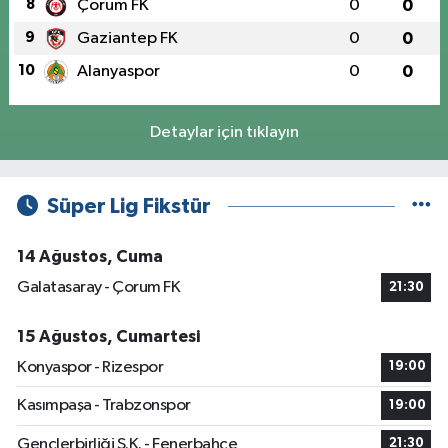
8
Çorum FK
0
0
9
Gaziantep FK
0
0
10
Alanyaspor
0
0
Detaylar için tıklayın
Süper Lig Fikstür
14 Ağustos, Cuma
Galatasaray - Çorum FK
21:30
15 Ağustos, Cumartesi
Konyaspor - Rizespor
19:00
Kasımpaşa - Trabzonspor
19:00
Gençlerbirliği S.K. - Fenerbahçe
21:30