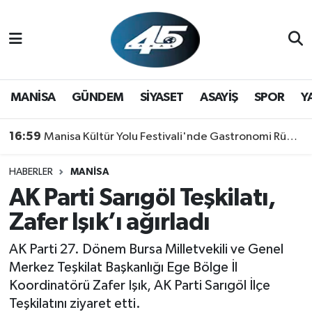
MANİSA
Hava Durumu
GÜNDEM
Trafik Durumu
MANİSA
GÜNDEM
SİYASET
ASAYİŞ
SPOR
Y
SİYASET
Süper Lig Puan Durumu ve Fikstür
16:59
Manisa Kültür Yolu Festivali'nde Gastronomi Rüzgarı: Lezzetin Yıldızı "Manisa Kebabı" Oldu!
ASAYİŞ
Tüm Manşetler
HABERLER
MANİSA
AK Parti Sarıgöl Teşkilatı,
SPOR
Son Dakika Haberleri
Zafer Işık’ı ağırladı
YAŞAM
Haber Arşivi
AK Parti 27. Dönem Bursa Milletvekili ve Genel
RESMİ REKLAM
Merkez Teşkilat Başkanlığı Ege Bölge İl
Koordinatörü Zafer Işık, AK Parti Sarıgöl İlçe
Teşkilatını ziyaret etti.