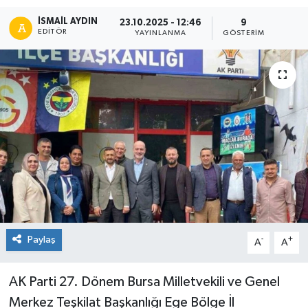
İSMAIL AYDIN
23.10.2025 - 12:46
9
EDITÖR
YAYINLANMA
GÖSTERIM
Paylaş
-
+
A
A
AK Parti 27. Dönem Bursa Milletvekili ve Genel
Merkez Teşkilat Başkanlığı Ege Bölge İl