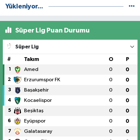
Yükleniyor...
Süper Lig Puan Durumu
Süper Lig
#
Takım
O
P
1
Amed
0
0
2
Erzurumspor FK
0
0
3
Başakşehir
0
0
4
Kocaelispor
0
0
5
Beşiktaş
0
0
6
Eyüpspor
0
0
7
Galatasaray
0
0