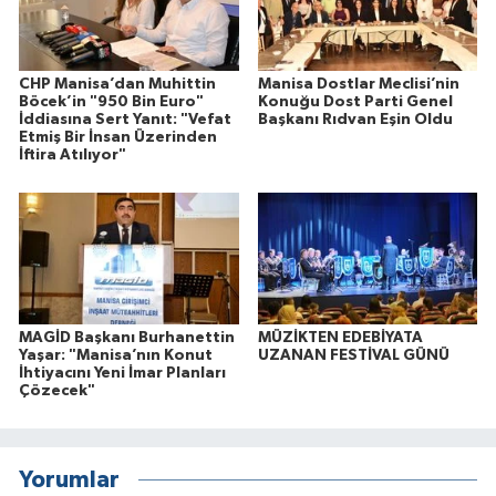
CHP Manisa’dan Muhittin
Manisa Dostlar Meclisi’nin
Böcek’in "950 Bin Euro"
Konuğu Dost Parti Genel
İddiasına Sert Yanıt: "Vefat
Başkanı Rıdvan Eşin Oldu
Etmiş Bir İnsan Üzerinden
İftira Atılıyor"
MAGİD Başkanı Burhanettin
MÜZİKTEN EDEBİYATA
Yaşar: "Manisa’nın Konut
UZANAN FESTİVAL GÜNÜ
İhtiyacını Yeni İmar Planları
Çözecek"
Yorumlar