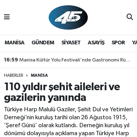
MANİSA
Hava Durumu
GÜNDEM
Trafik Durumu
MANİSA
GÜNDEM
SİYASET
ASAYİŞ
SPOR
Y
SİYASET
Süper Lig Puan Durumu ve Fikstür
16:59
Manisa Kültür Yolu Festivali'nde Gastronomi Rüzgarı: Lezzetin Yıldızı "Manisa Kebabı" Oldu!
ASAYİŞ
Tüm Manşetler
HABERLER
MANİSA
110 yıldır şehit aileleri ve
SPOR
Son Dakika Haberleri
gazilerin yanında
YAŞAM
Haber Arşivi
Türkiye Harp Malulü Gaziler, Şehit Dul ve Yetimleri
RESMİ REKLAM
Derneği’nin kuruluş tarihi olan 26 Ağustos 1915,
’Şeref Günü’ olarak kutlandı. Derneğin kuruluş yıl
dönümü dolayısıyla açıklama yapan Türkiye Harp