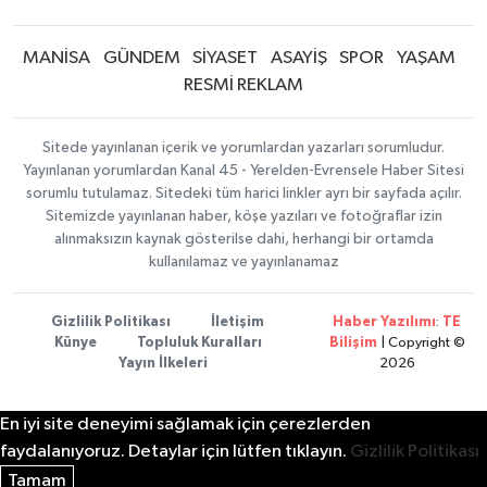
MANİSA
GÜNDEM
SİYASET
ASAYİŞ
SPOR
YAŞAM
RESMİ REKLAM
Sitede yayınlanan içerik ve yorumlardan yazarları sorumludur.
Yayınlanan yorumlardan Kanal 45 - Yerelden-Evrensele Haber Sitesi
sorumlu tutulamaz. Sitedeki tüm harici linkler ayrı bir sayfada açılır.
Sitemizde yayınlanan haber, köşe yazıları ve fotoğraflar izin
alınmaksızın kaynak gösterilse dahi, herhangi bir ortamda
kullanılamaz ve yayınlanamaz
Gizlilik Politikası
İletişim
Haber Yazılımı
:
TE
Künye
Topluluk Kuralları
Bilişim
| Copyright ©
Yayın İlkeleri
2026
En iyi site deneyimi sağlamak için çerezlerden
faydalanıyoruz. Detaylar için lütfen tıklayın.
Gizlilik Politikası
Tamam