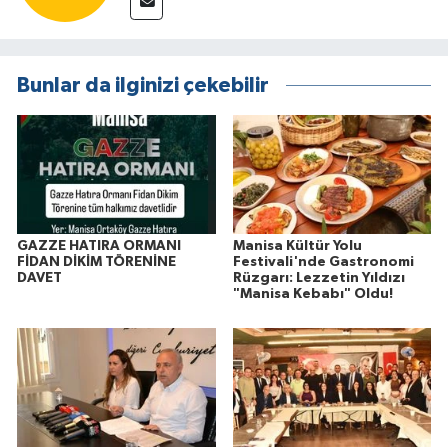
Bunlar da ilginizi çekebilir
GAZZE HATIRA ORMANI
Manisa Kültür Yolu
FİDAN DİKİM TÖRENİNE
Festivali'nde Gastronomi
DAVET
Rüzgarı: Lezzetin Yıldızı
"Manisa Kebabı" Oldu!