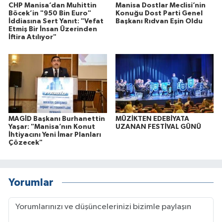
CHP Manisa’dan Muhittin
Manisa Dostlar Meclisi’nin
Böcek’in "950 Bin Euro"
Konuğu Dost Parti Genel
İddiasına Sert Yanıt: "Vefat
Başkanı Rıdvan Eşin Oldu
Etmiş Bir İnsan Üzerinden
İftira Atılıyor"
MAGİD Başkanı Burhanettin
MÜZİKTEN EDEBİYATA
Yaşar: "Manisa’nın Konut
UZANAN FESTİVAL GÜNÜ
İhtiyacını Yeni İmar Planları
Çözecek"
Yorumlar