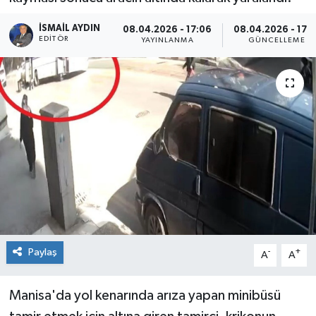
İSMAIL AYDIN
08.04.2026 - 17:06
08.04.2026 - 17:1
EDITÖR
YAYINLANMA
GÜNCELLEME
Paylaş
-
+
A
A
Manisa'da yol kenarında arıza yapan minibüsü