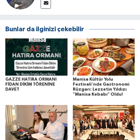
Bunlar da ilginizi çekebilir
GAZZE HATIRA ORMANI
Manisa Kültür Yolu
FİDAN DİKİM TÖRENİNE
Festivali'nde Gastronomi
DAVET
Rüzgarı: Lezzetin Yıldızı
"Manisa Kebabı" Oldu!