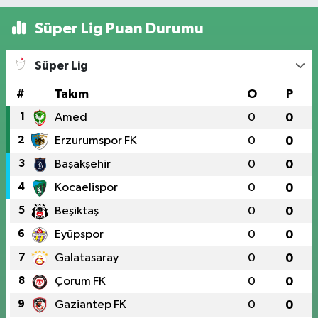
Süper Lig Puan Durumu
Süper Lig
#
Takım
O
P
1
Amed
0
0
2
Erzurumspor FK
0
0
3
Başakşehir
0
0
4
Kocaelispor
0
0
5
Beşiktaş
0
0
6
Eyüpspor
0
0
7
Galatasaray
0
0
8
Çorum FK
0
0
9
Gaziantep FK
0
0