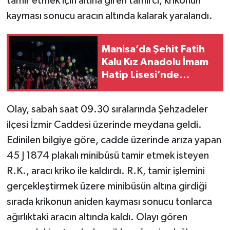
tamir etmek için altına giren tamirci, krikonun
kayması sonucu aracın altında kalarak yaralandı.
Manisa’da Şehit Fatih
Kalu Kız Anadolu İmam
Hatip Lisesi’nde
mezuniyet töreni
gerçekleşti.
Olay, sabah saat 09.30 sıralarında Şehzadeler
ilçesi İzmir Caddesi üzerinde meydana geldi.
Edinilen bilgiye göre, cadde üzerinde arıza yapan
45 J 1874 plakalı minibüsü tamir etmek isteyen
R.K., aracı kriko ile kaldırdı. R.K, tamir işlemini
gerçekleştirmek üzere minibüsün altına girdiği
sırada krikonun aniden kayması sonucu tonlarca
ağırlıktaki aracın altında kaldı. Olayı gören