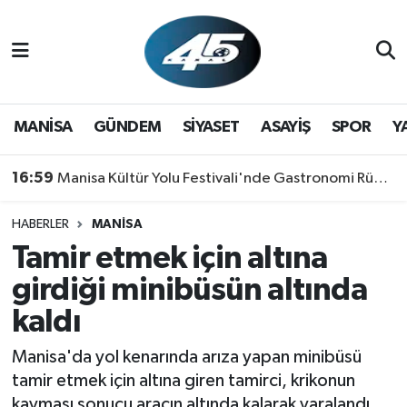
MANİSA
Hava Durumu
GÜNDEM
Trafik Durumu
MANİSA
GÜNDEM
SİYASET
ASAYİŞ
SPOR
Y
SİYASET
Süper Lig Puan Durumu ve Fikstür
16:59
Manisa Kültür Yolu Festivali'nde Gastronomi Rüzgarı: Lezzetin Yıldızı "Manisa Kebabı" Oldu!
ASAYİŞ
Tüm Manşetler
HABERLER
MANİSA
Tamir etmek için altına
SPOR
Son Dakika Haberleri
girdiği minibüsün altında
YAŞAM
Haber Arşivi
kaldı
RESMİ REKLAM
Manisa'da yol kenarında arıza yapan minibüsü
tamir etmek için altına giren tamirci, krikonun
kayması sonucu aracın altında kalarak yaralandı.