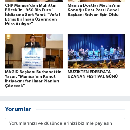
CHP Manisa’dan Muhittin
Manisa Dostlar Meclisi’nin
Böcek’in "950 Bin Euro"
Konuğu Dost Parti Genel
İddiasına Sert Yanıt: "Vefat
Başkanı Rıdvan Eşin Oldu
Etmiş Bir İnsan Üzerinden
İftira Atılıyor"
MAGİD Başkanı Burhanettin
MÜZİKTEN EDEBİYATA
Yaşar: "Manisa’nın Konut
UZANAN FESTİVAL GÜNÜ
İhtiyacını Yeni İmar Planları
Çözecek"
Yorumlar