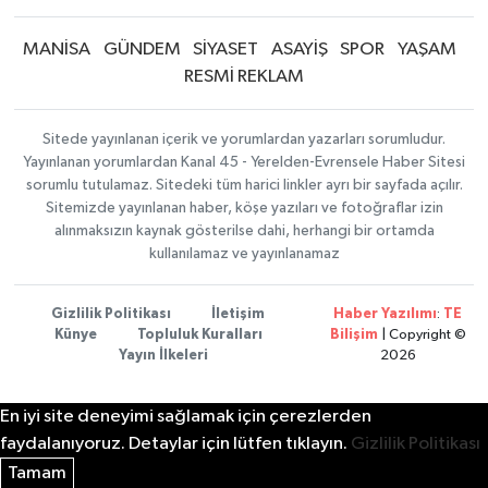
MANİSA
GÜNDEM
SİYASET
ASAYİŞ
SPOR
YAŞAM
RESMİ REKLAM
Sitede yayınlanan içerik ve yorumlardan yazarları sorumludur.
Yayınlanan yorumlardan Kanal 45 - Yerelden-Evrensele Haber Sitesi
sorumlu tutulamaz. Sitedeki tüm harici linkler ayrı bir sayfada açılır.
Sitemizde yayınlanan haber, köşe yazıları ve fotoğraflar izin
alınmaksızın kaynak gösterilse dahi, herhangi bir ortamda
kullanılamaz ve yayınlanamaz
Gizlilik Politikası
İletişim
Haber Yazılımı
:
TE
Künye
Topluluk Kuralları
Bilişim
| Copyright ©
Yayın İlkeleri
2026
En iyi site deneyimi sağlamak için çerezlerden
faydalanıyoruz. Detaylar için lütfen tıklayın.
Gizlilik Politikası
Tamam