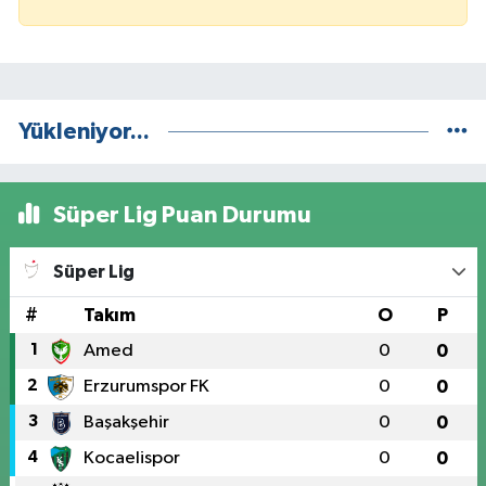
Yükleniyor...
Süper Lig Puan Durumu
Süper Lig
#
Takım
O
P
1
Amed
0
0
2
Erzurumspor FK
0
0
3
Başakşehir
0
0
4
Kocaelispor
0
0