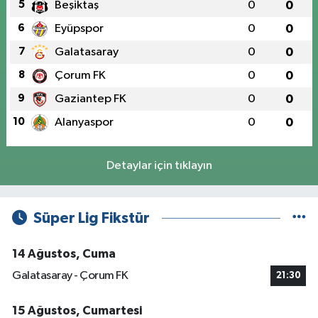
5
Beşiktaş
0
0
6
Eyüpspor
0
0
7
Galatasaray
0
0
8
Çorum FK
0
0
9
Gaziantep FK
0
0
10
Alanyaspor
0
0
Detaylar için tıklayın
Süper Lig Fikstür
14 Ağustos, Cuma
Galatasaray - Çorum FK
21:30
15 Ağustos, Cumartesi