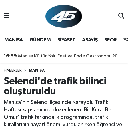
MANİSA
Hava Durumu
GÜNDEM
Trafik Durumu
MANİSA
GÜNDEM
SİYASET
ASAYİŞ
SPOR
Y
SİYASET
Süper Lig Puan Durumu ve Fikstür
16:59
Manisa Kültür Yolu Festivali'nde Gastronomi Rüzgarı: Lezzetin Yıldızı "Manisa Kebabı" Oldu!
ASAYİŞ
Tüm Manşetler
HABERLER
MANİSA
Selendi'de trafik bilinci
SPOR
Son Dakika Haberleri
oluşturuldu
YAŞAM
Haber Arşivi
Manisa'nın Selendi ilçesinde Karayolu Trafik
RESMİ REKLAM
Haftası kapsamında düzenlenen 'Bir Kural Bir
Ömür' trafik farkındalık programında, trafik
kurallarının hayati önemi vurgulanırken öğrenci ve