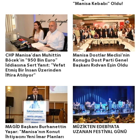
"Manisa Kebabı" Oldu!
CHP Manisa’dan Muhittin
Manisa Dostlar Meclisi’nin
Böcek’in "950 Bin Euro"
Konuğu Dost Parti Genel
İddiasına Sert Yanıt: "Vefat
Başkanı Rıdvan Eşin Oldu
Etmiş Bir İnsan Üzerinden
İftira Atılıyor"
MAGİD Başkanı Burhanettin
MÜZİKTEN EDEBİYATA
Yaşar: "Manisa’nın Konut
UZANAN FESTİVAL GÜNÜ
İhtiyacını Yeni İmar Planları