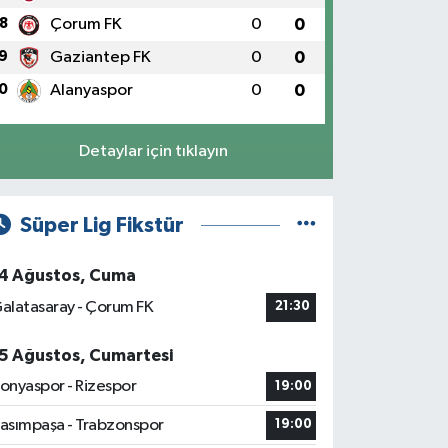
8
Çorum FK
0
0
9
Gaziantep FK
0
0
0
Alanyaspor
0
0
Detaylar için tıklayın
Süper Lig Fikstür
4 Ağustos, Cuma
alatasaray - Çorum FK
21:30
5 Ağustos, Cumartesi
onyaspor - Rizespor
19:00
asımpaşa - Trabzonspor
19:00