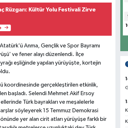
ç Rüzgarı: Kültür Yolu Festivali Zirve
1
e
s Atatürk'ü Anma, Gençlik ve Spor Bayramı
şü' ve fener alayı düzenlendi. İlçe
rağı eşliğinde yapılan yürüyüşte, kortejin
oldu.
1
 koordinesinde gerçekleştirilen etkinlik,
G
den başladı. Selendi Mehmet Akif Ersoy
1
ellerinde Türk bayrakları ve meşalelerle
marşlar söyleyerek 15 Temmuz Demokrasi
K
nünde yer alan cirit atları yürüyüşe farklı bir
K
taşıdığı metrelerce uzunluktaki dev Türk