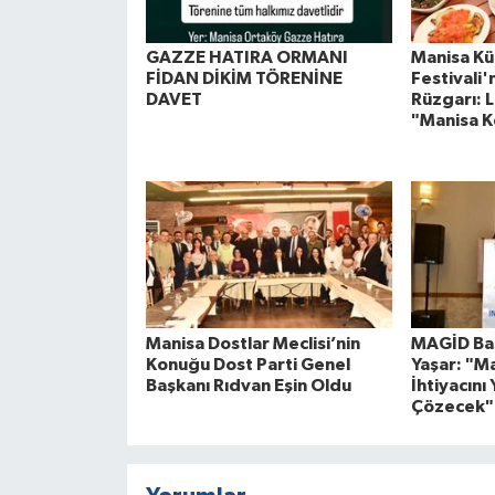
GAZZE HATIRA ORMANI
Manisa Kül
FİDAN DİKİM TÖRENİNE
Festivali
DAVET
Rüzgarı: L
"Manisa K
Manisa Dostlar Meclisi’nin
MAGİD Baş
Konuğu Dost Parti Genel
Yaşar: "M
Başkanı Rıdvan Eşin Oldu
İhtiyacını 
Çözecek"