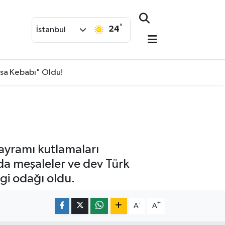
°
24
İstanbul
isa Kebabı" Oldu!
ayramı kutlamaları
da meşaleler ve dev Türk
lgi odağı oldu.
-
+
A
A