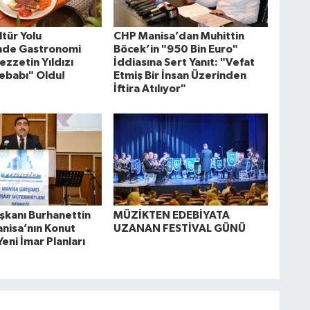
tür Yolu
CHP Manisa’dan Muhittin
'nde Gastronomi
Böcek’in "950 Bin Euro"
ezzetin Yıldızı
İddiasına Sert Yanıt: "Vefat
ebabı" Oldu!
Etmiş Bir İnsan Üzerinden
İftira Atılıyor"
kanı Burhanettin
MÜZİKTEN EDEBİYATA
anisa’nın Konut
UZANAN FESTİVAL GÜNÜ
Yeni İmar Planları