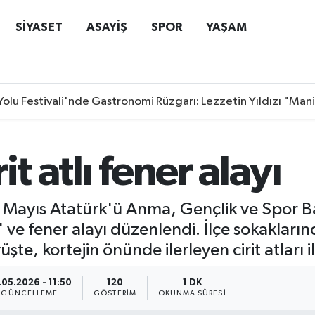
SİYASET
ASAYİŞ
SPOR
YAŞAM
Yolu Festivali'nde Gastronomi Rüzgarı: Lezzetin Yıldızı "Man
t atlı fener alayı
9 Mayıs Atatürk'ü Anma, Gençlik ve Spor B
ve fener alayı düzenlendi. İlçe sokakların
şte, kortejin önünde ilerleyen cirit atları i
.05.2026 - 11:50
120
1 DK
GÜNCELLEME
GÖSTERIM
OKUNMA SÜRESI