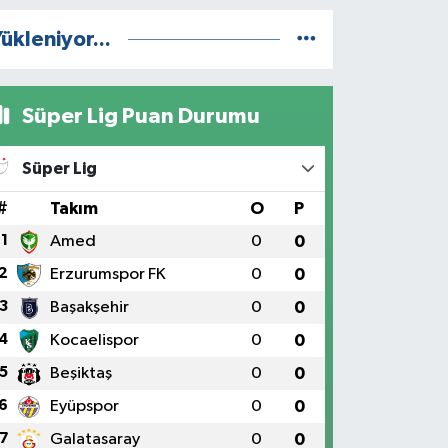
ükleniyor...
Süper Lig Puan Durumu
Süper Lig
#
Takım
O
P
1
Amed
0
0
2
Erzurumspor FK
0
0
3
Başakşehir
0
0
4
Kocaelispor
0
0
5
Beşiktaş
0
0
6
Eyüpspor
0
0
7
Galatasaray
0
0