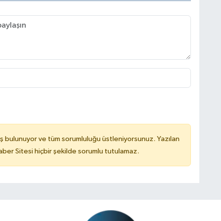
ş bulunuyor ve tüm sorumluluğu üstleniyorsunuz. Yazılan
er Sitesi hiçbir şekilde sorumlu tutulamaz.