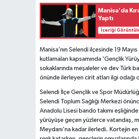
Manisa'da Kıra
Yaptı
İçeriği Görüntül
Manisa'nın Selendi ilçesinde 19 Mayı
kutlamaları kapsamında 'Gençlik Yürüyü
sokaklarında meşaleler ve dev Türk bay
önünde ilerleyen cirit atları ilgi odağı 
Selendi İlçe Gençlik ve Spor Müdürlüğü
Selendi Toplum Sağlığı Merkezi önün
Anadolu Lisesi bando takımı eşliğinde 
yürüyüşe geçen yüzlerce vatandaş, 
Meydanı'na kadar ilerledi. Kortejin en ö
renk katarken, gençlerin omuzlarında 