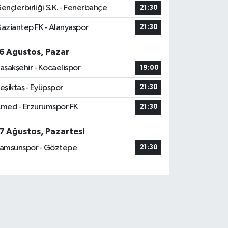
ençlerbirliği S.K. - Fenerbahçe
21:30
aziantep FK - Alanyaspor
21:30
6 Ağustos, Pazar
aşakşehir - Kocaelispor
19:00
eşiktaş - Eyüpspor
21:30
med - Erzurumspor FK
21:30
7 Ağustos, Pazartesi
amsunspor - Göztepe
21:30