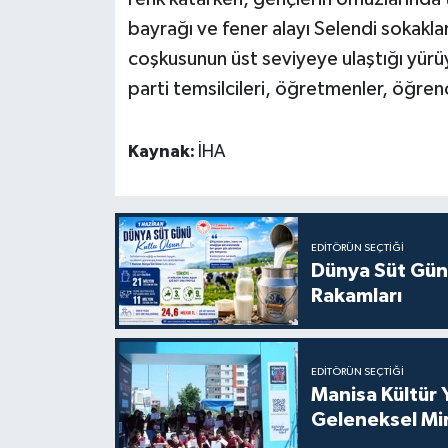
bayrağı ve fener alayı Selendi sokakla
coşkusunun üst seviyeye ulaştığı yürüy
parti temsilcileri, öğretmenler, öğrenc
Kaynak:
İHA
EDITÖRÜN SEÇTIĞI
Dünya Süt Gün
Rakamları
EDITÖRÜN SEÇTIĞI
Manisa Kültür 
Geleneksel Mi