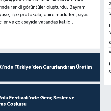
G
rında renkli görüntüler oluşturdu. Bayram
G
üşe; ilçe protokolü, daire müdürleri, siyasi
iler ve çok sayıda vatandaş katıldı.
1
B
B
A
1
ü’nde Türkiye’den Gururlandıran Üretim
S
Yolu Festivali’nde Genç Sesler ve
ras Coşkusu