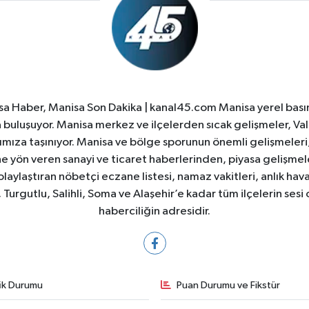
a Haber, Manisa Son Dakika | kanal45.com Manisa yerel basın
yla buluşuyor. Manisa merkez ve ilçelerden sıcak gelişmeler, Val
ıza taşınıyor. Manisa ve bölge sporunun önemli gelişmeleri, 
e yön veren sanayi ve ticaret haberlerinden, piyasa gelişme
laylaştıran nöbetçi eczane listesi, namaz vakitleri, anlık hava
Turgutlu, Salihli, Soma ve Alaşehir’e kadar tüm ilçelerin sesi 
haberciliğin adresidir.
fik Durumu
Puan Durumu ve Fikstür