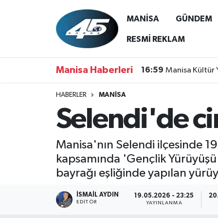
MANİSA
GÜNDEM
MANİSA
Hava Durumu
RESMİ REKLAM
GÜNDEM
Trafik Durumu
Manisa Haberleri
16:59
Manisa Kültür 
SİYASET
Süper Lig Puan Durumu ve Fikstür
HABERLER
MANİSA
Selendi'de ciri
ASAYİŞ
Tüm Manşetler
SPOR
Son Dakika Haberleri
Manisa'nın Selendi ilçesinde 1
kapsamında 'Gençlik Yürüyüşü' 
YAŞAM
Haber Arşivi
bayrağı eşliğinde yapılan yürüyü
RESMİ REKLAM
İSMAIL AYDIN
19.05.2026 - 23:25
20
EDITÖR
YAYINLANMA