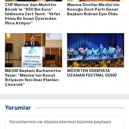
CHP Manisa’dan Muhittin
Manisa Dostlar Meclisi’nin
Böcek’in "950 Bin Euro"
Konuğu Dost Parti Genel
İddiasına Sert Yanıt: "Vefat
Başkanı Rıdvan Eşin Oldu
Etmiş Bir İnsan Üzerinden
İftira Atılıyor"
MAGİD Başkanı Burhanettin
MÜZİKTEN EDEBİYATA
Yaşar: "Manisa’nın Konut
UZANAN FESTİVAL GÜNÜ
İhtiyacını Yeni İmar Planları
Çözecek"
Yorumlar