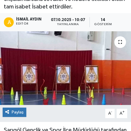
tam isabet İsabet ettirdiler.
İSMAIL AYDIN
07.10.2025 - 10:07
14
EDITÖR
YAYINLANMA
GÖSTERIM
Paylaş
-
+
A
A
Sarıgöl Gençlik ve Spor İlçe Müdürlüğü tarafından