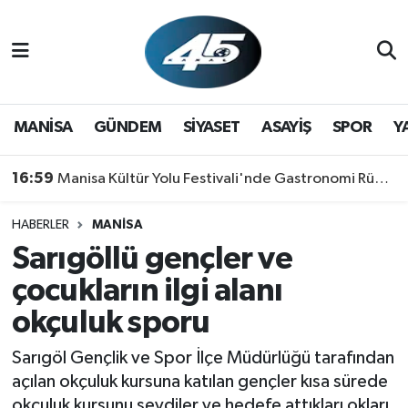
MANİSA
Hava Durumu
GÜNDEM
Trafik Durumu
MANİSA
GÜNDEM
SİYASET
ASAYİŞ
SPOR
Y
SİYASET
Süper Lig Puan Durumu ve Fikstür
16:59
Manisa Kültür Yolu Festivali'nde Gastronomi Rüzgarı: Lezzetin Yıldızı "Manisa Kebabı" Oldu!
ASAYİŞ
Tüm Manşetler
HABERLER
MANİSA
Sarıgöllü gençler ve
SPOR
Son Dakika Haberleri
çocukların ilgi alanı
YAŞAM
Haber Arşivi
okçuluk sporu
RESMİ REKLAM
Sarıgöl Gençlik ve Spor İlçe Müdürlüğü tarafından
açılan okçuluk kursuna katılan gençler kısa sürede
okçuluk kursunu sevdiler ve hedefe attıkları okları