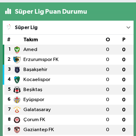
Süper Lig Puan Durumu
Süper Lig
#
Takım
O
P
1
Amed
0
0
2
Erzurumspor FK
0
0
3
Başakşehir
0
0
4
Kocaelispor
0
0
5
Beşiktaş
0
0
6
Eyüpspor
0
0
7
Galatasaray
0
0
8
Çorum FK
0
0
9
Gaziantep FK
0
0