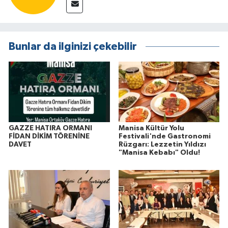
Bunlar da ilginizi çekebilir
GAZZE HATIRA ORMANI
Manisa Kültür Yolu
FİDAN DİKİM TÖRENİNE
Festivali'nde Gastronomi
DAVET
Rüzgarı: Lezzetin Yıldızı
"Manisa Kebabı" Oldu!