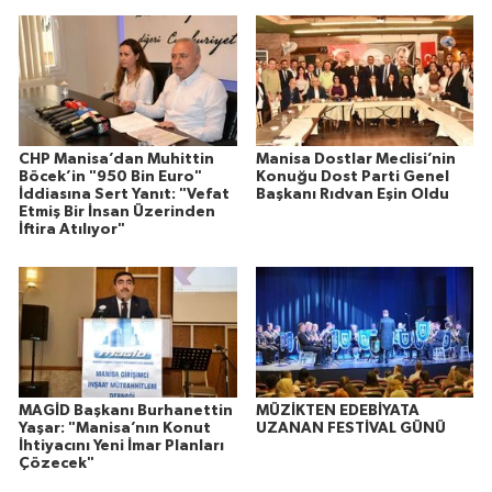
CHP Manisa’dan Muhittin
Manisa Dostlar Meclisi’nin
Böcek’in "950 Bin Euro"
Konuğu Dost Parti Genel
İddiasına Sert Yanıt: "Vefat
Başkanı Rıdvan Eşin Oldu
Etmiş Bir İnsan Üzerinden
İftira Atılıyor"
MAGİD Başkanı Burhanettin
MÜZİKTEN EDEBİYATA
Yaşar: "Manisa’nın Konut
UZANAN FESTİVAL GÜNÜ
İhtiyacını Yeni İmar Planları
Çözecek"