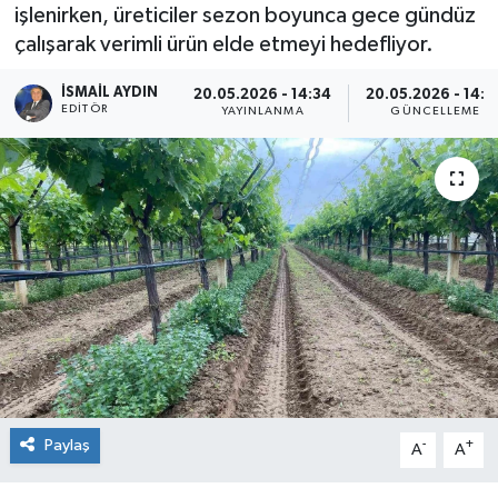
işlenirken, üreticiler sezon boyunca gece gündüz
çalışarak verimli ürün elde etmeyi hedefliyor.
İSMAIL AYDIN
20.05.2026 - 14:34
20.05.2026 - 14:4
EDITÖR
YAYINLANMA
GÜNCELLEME
Paylaş
-
+
A
A