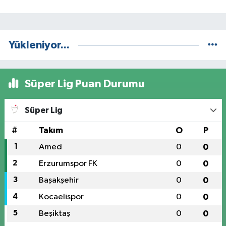
Yükleniyor...
Süper Lig Puan Durumu
Süper Lig
#
Takım
O
P
1
Amed
0
0
2
Erzurumspor FK
0
0
3
Başakşehir
0
0
4
Kocaelispor
0
0
5
Beşiktaş
0
0