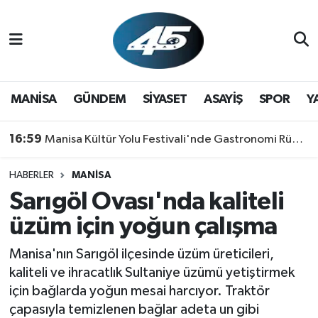
MANİSA
Hava Durumu
GÜNDEM
Trafik Durumu
MANİSA
GÜNDEM
SİYASET
ASAYİŞ
SPOR
Y
SİYASET
Süper Lig Puan Durumu ve Fikstür
16:59
Manisa Kültür Yolu Festivali'nde Gastronomi Rüzgarı: Lezzetin Yıldızı "Manisa Kebabı" Oldu!
ASAYİŞ
Tüm Manşetler
HABERLER
MANİSA
Sarıgöl Ovası'nda kaliteli
SPOR
Son Dakika Haberleri
üzüm için yoğun çalışma
YAŞAM
Haber Arşivi
Manisa'nın Sarıgöl ilçesinde üzüm üreticileri,
RESMİ REKLAM
kaliteli ve ihracatlık Sultaniye üzümü yetiştirmek
için bağlarda yoğun mesai harcıyor. Traktör
çapasıyla temizlenen bağlar adeta un gibi