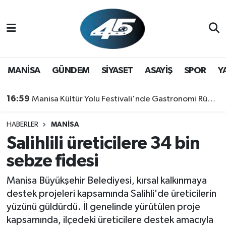
MANİSA
Hava Durumu
GÜNDEM
Trafik Durumu
MANİSA
GÜNDEM
SİYASET
ASAYİŞ
SPOR
Y
SİYASET
Süper Lig Puan Durumu ve Fikstür
16:59
Manisa Kültür Yolu Festivali'nde Gastronomi Rüzgarı: Lezzetin Yıldızı "Manisa Kebabı" Oldu!
ASAYİŞ
Tüm Manşetler
HABERLER
MANİSA
Salihlili üreticilere 34 bin
SPOR
Son Dakika Haberleri
sebze fidesi
YAŞAM
Haber Arşivi
Manisa Büyükşehir Belediyesi, kırsal kalkınmaya
RESMİ REKLAM
destek projeleri kapsamında Salihli'de üreticilerin
yüzünü güldürdü. İl genelinde yürütülen proje
kapsamında, ilçedeki üreticilere destek amacıyla