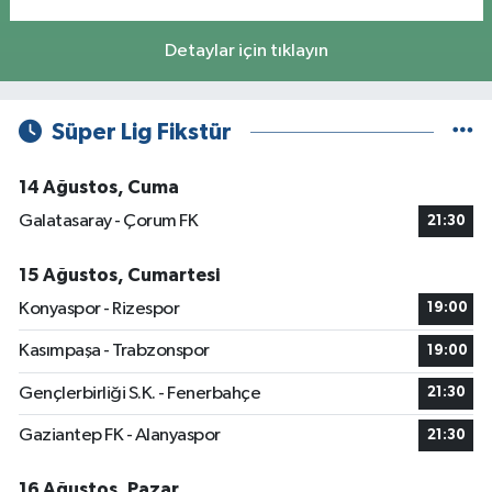
Detaylar için tıklayın
Süper Lig Fikstür
14 Ağustos, Cuma
Galatasaray - Çorum FK
21:30
15 Ağustos, Cumartesi
Konyaspor - Rizespor
19:00
Kasımpaşa - Trabzonspor
19:00
Gençlerbirliği S.K. - Fenerbahçe
21:30
Gaziantep FK - Alanyaspor
21:30
16 Ağustos, Pazar