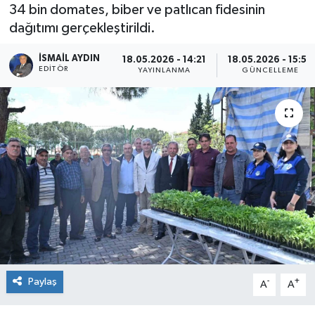
34 bin domates, biber ve patlıcan fidesinin
dağıtımı gerçekleştirildi.
İSMAIL AYDIN
18.05.2026 - 14:21
18.05.2026 - 15:50
EDITÖR
YAYINLANMA
GÜNCELLEME
Paylaş
-
+
A
A