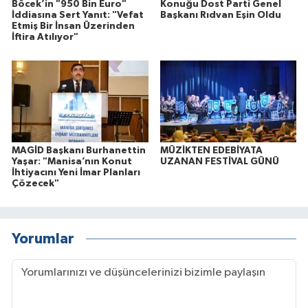
Böcek’in "950 Bin Euro"
Konuğu Dost Parti Genel
İddiasına Sert Yanıt: "Vefat
Başkanı Rıdvan Eşin Oldu
Etmiş Bir İnsan Üzerinden
İftira Atılıyor"
MAGİD Başkanı Burhanettin
MÜZİKTEN EDEBİYATA
Yaşar: "Manisa’nın Konut
UZANAN FESTİVAL GÜNÜ
İhtiyacını Yeni İmar Planları
Çözecek"
Yorumlar