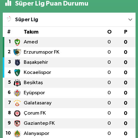
Süper Lig Puan Durumu
Süper Lig
#
Takım
O
P
1
Amed
0
0
2
Erzurumspor FK
0
0
3
Başakşehir
0
0
4
Kocaelispor
0
0
5
Beşiktaş
0
0
6
Eyüpspor
0
0
7
Galatasaray
0
0
8
Çorum FK
0
0
9
Gaziantep FK
0
0
10
Alanyaspor
0
0