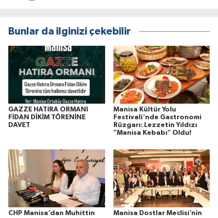
Bunlar da ilginizi çekebilir
GAZZE HATIRA ORMANI
Manisa Kültür Yolu
FİDAN DİKİM TÖRENİNE
Festivali'nde Gastronomi
DAVET
Rüzgarı: Lezzetin Yıldızı
"Manisa Kebabı" Oldu!
CHP Manisa’dan Muhittin
Manisa Dostlar Meclisi’nin