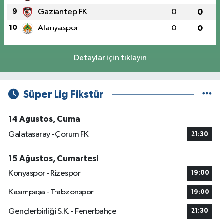
9
Gaziantep FK
0
0
10
Alanyaspor
0
0
Detaylar için tıklayın
Süper Lig Fikstür
14 Ağustos, Cuma
Galatasaray - Çorum FK
21:30
15 Ağustos, Cumartesi
Konyaspor - Rizespor
19:00
Kasımpaşa - Trabzonspor
19:00
Gençlerbirliği S.K. - Fenerbahçe
21:30