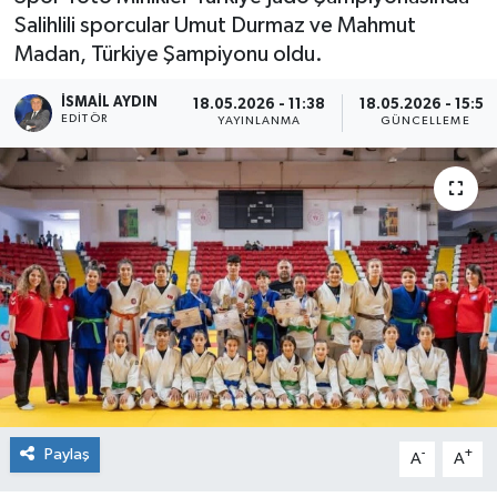
Salihlili sporcular Umut Durmaz ve Mahmut
Madan, Türkiye Şampiyonu oldu.
İSMAIL AYDIN
18.05.2026 - 11:38
18.05.2026 - 15:51
EDITÖR
YAYINLANMA
GÜNCELLEME
Paylaş
-
+
A
A