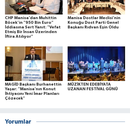
CHP Manisa’dan Muhittin
Manisa Dostlar Meclisi’nin
Böcek’in "950 Bin Euro"
Konuğu Dost Parti Genel
İddiasına Sert Yanıt: "Vefat
Başkanı Rıdvan Eşin Oldu
Etmiş Bir İnsan Üzerinden
İftira Atılıyor"
MAGİD Başkanı Burhanettin
MÜZİKTEN EDEBİYATA
Yaşar: "Manisa’nın Konut
UZANAN FESTİVAL GÜNÜ
İhtiyacını Yeni İmar Planları
Çözecek"
Yorumlar