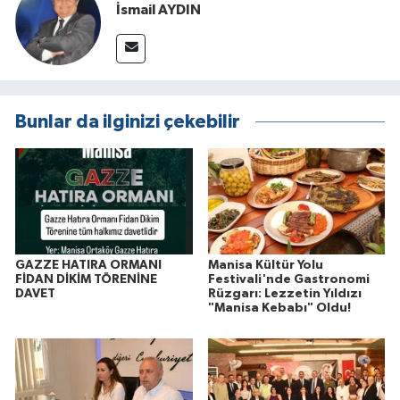
İsmail AYDIN
Bunlar da ilginizi çekebilir
GAZZE HATIRA ORMANI
Manisa Kültür Yolu
FİDAN DİKİM TÖRENİNE
Festivali'nde Gastronomi
DAVET
Rüzgarı: Lezzetin Yıldızı
"Manisa Kebabı" Oldu!