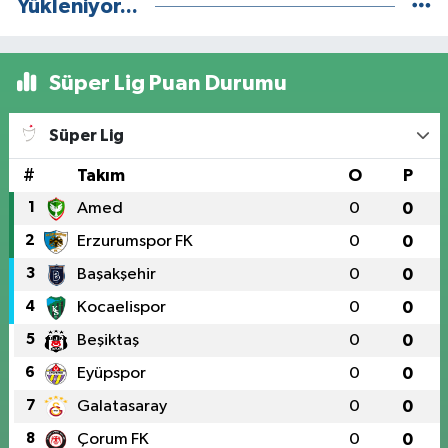
Yükleniyor...
Süper Lig Puan Durumu
Süper Lig
#
Takım
O
P
1
Amed
0
0
2
Erzurumspor FK
0
0
3
Başakşehir
0
0
4
Kocaelispor
0
0
5
Beşiktaş
0
0
6
Eyüpspor
0
0
7
Galatasaray
0
0
8
Çorum FK
0
0