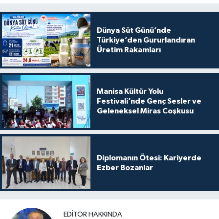
Dünya Süt Günü’nde
Türkiye’den Gururlandıran
Üretim Rakamları
Manisa Kültür Yolu
Festivali’nde Genç Sesler ve
Geleneksel Miras Coşkusu
Diplomanın Ötesi: Kariyerde
Ezber Bozanlar
EDITÖR HAKKINDA