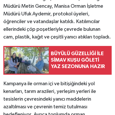
Müdürü Metin Gencay, Manisa Orman İşletme
Müdürü Ufuk Aydemir, protokol üyeleri,
öğrenciler ve vatandaşlar katıldı. Katılımcılar
ellerindeki çöp poşetleriyle çevrede bulunan
cam, plastik, kağıt ve çeşitli yanıcı atıkları topladı.
BÜYÜLÜ GÜZELLİĞİ İLE
SİMAV KUŞU GÖLETİ
YAZ SEZONUNA HAZIR
Kampanya ile orman içi ve bitişiğindeki yol
kenarları, tarım arazileri, yerleşim yerleri ile
tesislerin çevresindeki yanıcı maddelerin
azaltılması ve çevrenin temiz tutulması
hedefleniyor. Ayrıca toplumda orman