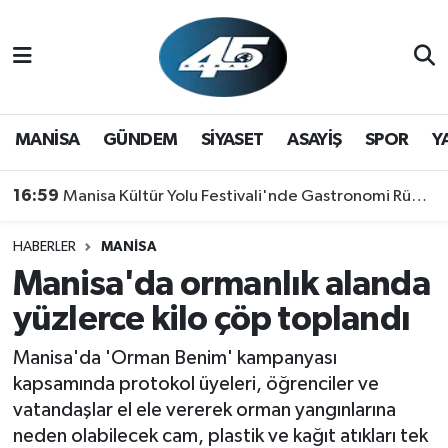
MANİSA
Hava Durumu
GÜNDEM
Trafik Durumu
MANİSA
GÜNDEM
SİYASET
ASAYİŞ
SPOR
Y
SİYASET
Süper Lig Puan Durumu ve Fikstür
16:59
Manisa Kültür Yolu Festivali'nde Gastronomi Rüzgarı: Lezzetin Yıldızı "Manisa Kebabı" Oldu!
ASAYİŞ
Tüm Manşetler
HABERLER
MANİSA
Manisa'da ormanlık alanda
SPOR
Son Dakika Haberleri
yüzlerce kilo çöp toplandı
YAŞAM
Haber Arşivi
Manisa'da 'Orman Benim' kampanyası
RESMİ REKLAM
kapsamında protokol üyeleri, öğrenciler ve
vatandaşlar el ele vererek orman yangınlarına
neden olabilecek cam, plastik ve kağıt atıkları tek