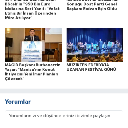
Böcek’in "950 Bin Euro"
Konuğu Dost Parti Genel
İddiasına Sert Yanıt: "Vefat
Başkanı Rıdvan Eşin Oldu
Etmiş Bir İnsan Üzerinden
İftira Atılıyor"
MAGİD Başkanı Burhanettin
MÜZİKTEN EDEBİYATA
Yaşar: "Manisa’nın Konut
UZANAN FESTİVAL GÜNÜ
İhtiyacını Yeni İmar Planları
Çözecek"
Yorumlar