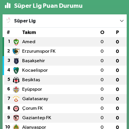
Süper Lig Puan Durumu
Süper Lig
#
Takım
O
P
1
Amed
0
0
2
Erzurumspor FK
0
0
3
Başakşehir
0
0
4
Kocaelispor
0
0
5
Beşiktaş
0
0
6
Eyüpspor
0
0
7
Galatasaray
0
0
8
Çorum FK
0
0
9
Gaziantep FK
0
0
10
Alanyaspor
0
0