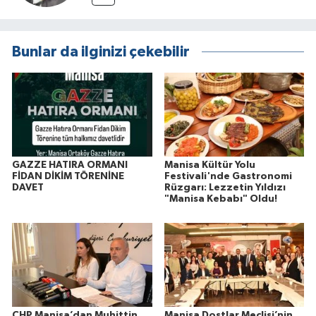
Bunlar da ilginizi çekebilir
GAZZE HATIRA ORMANI
Manisa Kültür Yolu
FİDAN DİKİM TÖRENİNE
Festivali'nde Gastronomi
DAVET
Rüzgarı: Lezzetin Yıldızı
"Manisa Kebabı" Oldu!
CHP Manisa’dan Muhittin
Manisa Dostlar Meclisi’nin