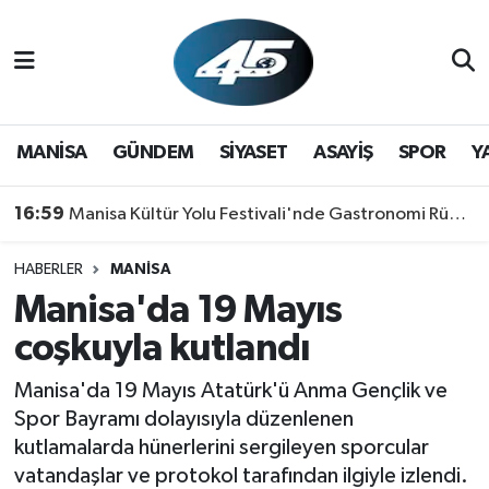
MANİSA
Hava Durumu
GÜNDEM
Trafik Durumu
MANİSA
GÜNDEM
SİYASET
ASAYİŞ
SPOR
Y
SİYASET
Süper Lig Puan Durumu ve Fikstür
16:59
Manisa Kültür Yolu Festivali'nde Gastronomi Rüzgarı: Lezzetin Yıldızı "Manisa Kebabı" Oldu!
ASAYİŞ
Tüm Manşetler
HABERLER
MANİSA
Manisa'da 19 Mayıs
SPOR
Son Dakika Haberleri
coşkuyla kutlandı
YAŞAM
Haber Arşivi
Manisa'da 19 Mayıs Atatürk'ü Anma Gençlik ve
RESMİ REKLAM
Spor Bayramı dolayısıyla düzenlenen
kutlamalarda hünerlerini sergileyen sporcular
vatandaşlar ve protokol tarafından ilgiyle izlendi.