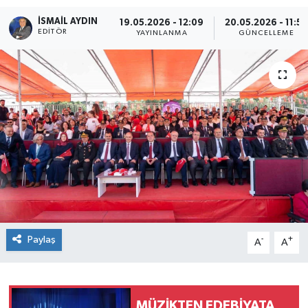
İSMAIL AYDIN
19.05.2026 - 12:09
20.05.2026 - 11:52
EDITÖR
YAYINLANMA
GÜNCELLEME
Paylaş
-
+
A
A
MÜZİKTEN EDEBİYATA