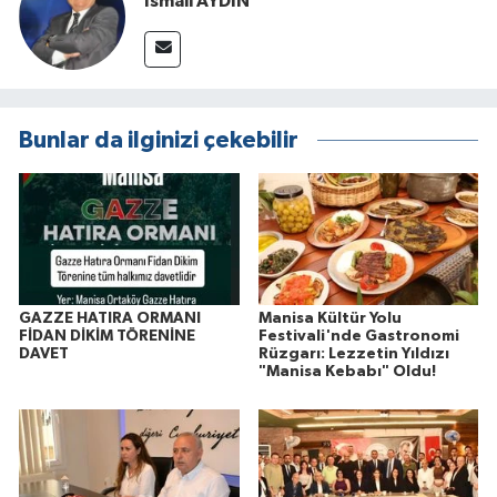
İsmail AYDIN
Bunlar da ilginizi çekebilir
GAZZE HATIRA ORMANI
Manisa Kültür Yolu
FİDAN DİKİM TÖRENİNE
Festivali'nde Gastronomi
DAVET
Rüzgarı: Lezzetin Yıldızı
"Manisa Kebabı" Oldu!