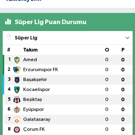
Süper Lig Puan Durumu
Süper Lig
#
Takım
O
P
1
Amed
0
0
2
Erzurumspor FK
0
0
3
Başakşehir
0
0
4
Kocaelispor
0
0
5
Beşiktaş
0
0
6
Eyüpspor
0
0
7
Galatasaray
0
0
8
Çorum FK
0
0