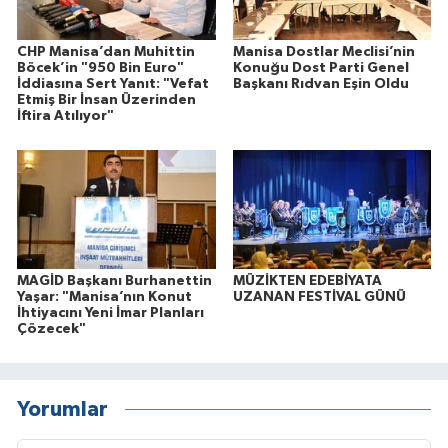
CHP Manisa’dan Muhittin
Manisa Dostlar Meclisi’nin
Böcek’in "950 Bin Euro"
Konuğu Dost Parti Genel
İddiasına Sert Yanıt: "Vefat
Başkanı Rıdvan Eşin Oldu
Etmiş Bir İnsan Üzerinden
İftira Atılıyor"
MAGİD Başkanı Burhanettin
MÜZİKTEN EDEBİYATA
Yaşar: "Manisa’nın Konut
UZANAN FESTİVAL GÜNÜ
İhtiyacını Yeni İmar Planları
Çözecek"
Yorumlar