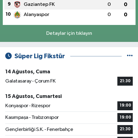
9
Gaziantep FK
0
0
10
Alanyaspor
0
0
Detaylar için tıklayın
Süper Lig Fikstür
14 Ağustos, Cuma
Galatasaray - Çorum FK
21:30
15 Ağustos, Cumartesi
Konyaspor - Rizespor
19:00
Kasımpaşa - Trabzonspor
19:00
Gençlerbirliği S.K. - Fenerbahçe
21:30