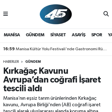
MANİSA
Hava Durumu
GÜNDEM
Trafik Durumu
MANİSA
GÜNDEM
SİYASET
ASAYİŞ
SPOR
Y
SİYASET
Süper Lig Puan Durumu ve Fikstür
16:59
Manisa Kültür Yolu Festivali'nde Gastronomi Rüzgarı: Lezzetin Yıldızı "Manisa Kebabı" Oldu!
ASAYİŞ
Tüm Manşetler
HABERLER
GÜNDEM
Kırkağaç Kavunu
SPOR
Son Dakika Haberleri
Avrupa’dan coğrafi İşaret
YAŞAM
Haber Arşivi
tescili aldı
RESMİ REKLAM
Manisa’nın eşsiz tarım ürünlerinden Kırkağaç
kavunu, Avrupa Birliği'nden (AB) coğrafi işaret
tescili alarak uluslararası alanda koruma altına