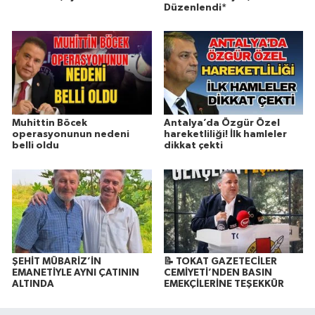
Düzenlendi*
Muhittin Böcek
Antalya’da Özgür Özel
operasyonunun nedeni
hareketliliği! İlk hamleler
belli oldu
dikkat çekti
ŞEHİT MÜBARİZ’İN
📝 TOKAT GAZETECİLER
EMANETİYLE AYNI ÇATININ
CEMİYETİ’NDEN BASIN
ALTINDA
EMEKÇİLERİNE TEŞEKKÜR