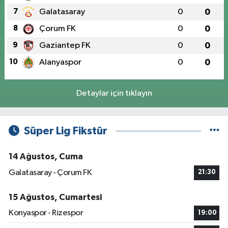
7
Galatasaray
0
0
8
Çorum FK
0
0
9
Gaziantep FK
0
0
10
Alanyaspor
0
0
Detaylar için tıklayın
Süper Lig Fikstür
14 Ağustos, Cuma
Galatasaray - Çorum FK
21:30
15 Ağustos, Cumartesi
Konyaspor - Rizespor
19:00