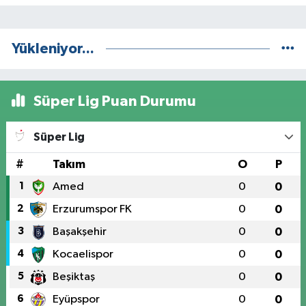
Yükleniyor...
Süper Lig Puan Durumu
Süper Lig
#
Takım
O
P
1
Amed
0
0
2
Erzurumspor FK
0
0
3
Başakşehir
0
0
4
Kocaelispor
0
0
5
Beşiktaş
0
0
6
Eyüpspor
0
0