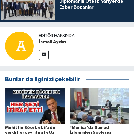
Diplomanın Ötesi: Kariyerde
Ezber Bozanlar
EDITÖR HAKKINDA
İsmail Aydın
Bunlar da ilginizi çekebilir
Muhittin Böcek ek ifade
*Manisa’da Sumud
verdi her şeyi itiraf etti
İzlenimleri Söyleşisi