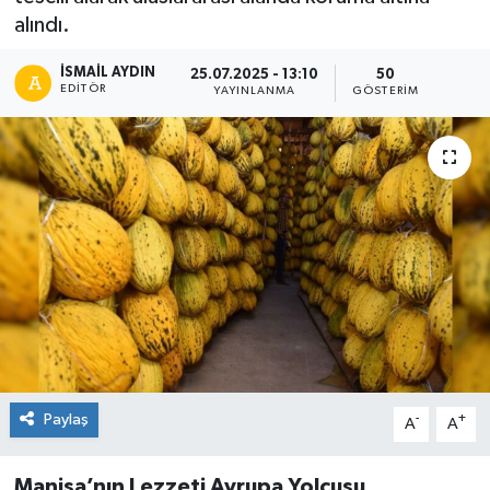
alındı.
İSMAIL AYDIN
25.07.2025 - 13:10
50
EDITÖR
YAYINLANMA
GÖSTERIM
Paylaş
-
+
A
A
Manisa’nın Lezzeti Avrupa Yolcusu