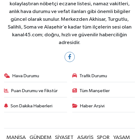
kolaylaştıran nöbetçi eczane listesi, namaz vakitleri,
anlık hava durumu ve vefat ilanları gibi önemli bilgiler
güncel olarak sunulur. Merkezden Akhisar, Turgutlu,
Salihli, Soma ve Alaşehir’e kadar tüm ilçelerin sesi olan
kanal45.com; doğru, hızlı ve güvenilir haberciliğin
adresidir.
Hava Durumu
Trafik Durumu
Puan Durumu ve Fikstür
Tüm Manşetler
Son Dakika Haberleri
Haber Arşivi
MANİSA
GÜNDEM
SİYASET
ASAYİŞ
SPOR
YAŞAM