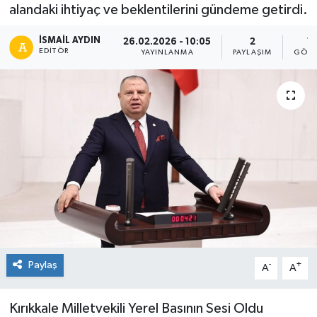
alandaki ihtiyaç ve beklentilerini gündeme getirdi.
İSMAIL AYDIN
26.02.2026 - 10:05
2
1
EDITÖR
YAYINLANMA
PAYLAŞIM
GÖST
Paylaş
-
+
A
A
Kırıkkale Milletvekili Yerel Basının Sesi Oldu