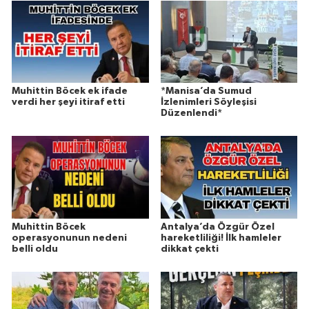
Muhittin Böcek ek ifade
*Manisa’da Sumud
verdi her şeyi itiraf etti
İzlenimleri Söyleşisi
Düzenlendi*
Muhittin Böcek
Antalya’da Özgür Özel
operasyonunun nedeni
hareketliliği! İlk hamleler
belli oldu
dikkat çekti