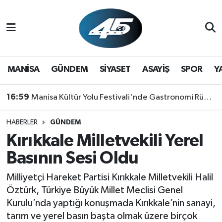
MANİSA
Hava Durumu
GÜNDEM
Trafik Durumu
MANİSA
GÜNDEM
SİYASET
ASAYİŞ
SPOR
Y
SİYASET
Süper Lig Puan Durumu ve Fikstür
16:59
Manisa Kültür Yolu Festivali'nde Gastronomi Rüzgarı: Lezzetin Yıldızı "Manisa Kebabı" Oldu!
ASAYİŞ
Tüm Manşetler
HABERLER
GÜNDEM
Kırıkkale Milletvekili Yerel
SPOR
Son Dakika Haberleri
Basının Sesi Oldu
YAŞAM
Haber Arşivi
Milliyetçi Hareket Partisi Kırıkkale Milletvekili Halil
RESMİ REKLAM
Öztürk, Türkiye Büyük Millet Meclisi Genel
Kurulu’nda yaptığı konuşmada Kırıkkale’nin sanayi,
tarım ve yerel basın başta olmak üzere birçok