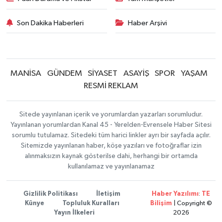
Son Dakika Haberleri
Haber Arşivi
MANİSA
GÜNDEM
SİYASET
ASAYİŞ
SPOR
YAŞAM
RESMİ REKLAM
Sitede yayınlanan içerik ve yorumlardan yazarları sorumludur.
Yayınlanan yorumlardan Kanal 45 - Yerelden-Evrensele Haber Sitesi
sorumlu tutulamaz. Sitedeki tüm harici linkler ayrı bir sayfada açılır.
Sitemizde yayınlanan haber, köşe yazıları ve fotoğraflar izin
alınmaksızın kaynak gösterilse dahi, herhangi bir ortamda
kullanılamaz ve yayınlanamaz
Gizlilik Politikası
İletişim
Haber Yazılımı
:
TE
Künye
Topluluk Kuralları
Bilişim
| Copyright ©
Yayın İlkeleri
2026