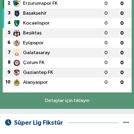
2
Erzurumspor FK
0
0
3
Başakşehir
0
0
4
Kocaelispor
0
0
5
Beşiktaş
0
0
6
Eyüpspor
0
0
7
Galatasaray
0
0
8
Çorum FK
0
0
9
Gaziantep FK
0
0
10
Alanyaspor
0
0
Detaylar için tıklayın
Süper Lig Fikstür