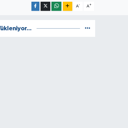
-
+
A
A
ükleniyor...