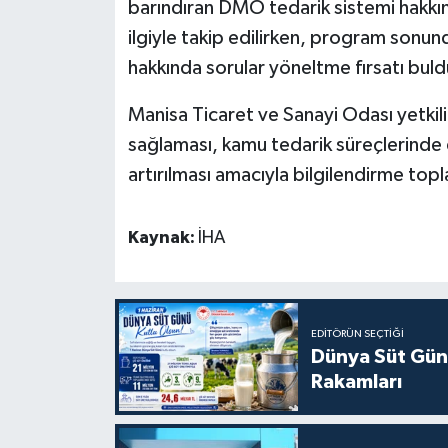
barındıran DMO tedarik sistemi hakkın
ilgiyle takip edilirken, program sonunda
hakkında sorular yöneltme fırsatı buld
Manisa Ticaret ve Sanayi Odası yetkil
sağlaması, kamu tedarik süreçlerinde d
artırılması amacıyla bilgilendirme topl
Kaynak:
İHA
EDITÖRÜN SEÇTIĞI
Dünya Süt Gün
Rakamları