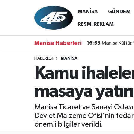
MANİSA
GÜNDEM
MANİSA
Hava Durumu
RESMİ REKLAM
GÜNDEM
Trafik Durumu
Manisa Haberleri
16:59
Manisa Kültür 
SİYASET
Süper Lig Puan Durumu ve Fikstür
HABERLER
MANİSA
Kamu ihaleler
ASAYİŞ
Tüm Manşetler
SPOR
Son Dakika Haberleri
masaya yatırı
YAŞAM
Haber Arşivi
Manisa Ticaret ve Sanayi Odası
RESMİ REKLAM
Devlet Malzeme Ofisi'nin tedar
önemli bilgiler verildi.