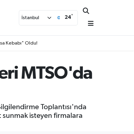
°
24
İstanbul
isa Kebabı" Oldu!
çleri MTSO'da
ilgilendirme Toplantısı'nda
t sunmak isteyen firmalara