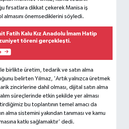
ğu fırsatlara dikkat çekerek Manisa iş
l almasını önemsediklerini söyledi.
it Fatih Kalu Kız Anadolu İmam Hatip
zuniyet töreni gerçekleşti.
e
birlikte üretim, tedarik ve satın alma
uğunu belirten Yılmaz, 'Artık yalnızca üretmek
ik zincirlerine dahil olması, dijital satın alma
lım süreçlerinde etkin şekilde yer alması
irdiğimiz bu toplantının temel amacı da
ın alma sistemini yakından tanıması ve kamu
masına katkı sağlamaktır' dedi.