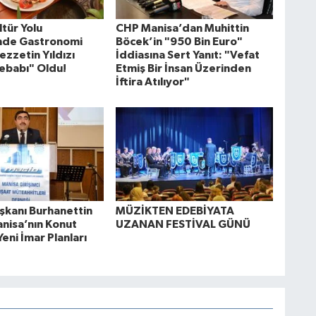
tür Yolu
CHP Manisa’dan Muhittin
'nde Gastronomi
Böcek’in "950 Bin Euro"
ezzetin Yıldızı
İddiasına Sert Yanıt: "Vefat
ebabı" Oldu!
Etmiş Bir İnsan Üzerinden
İftira Atılıyor"
kanı Burhanettin
MÜZİKTEN EDEBİYATA
anisa’nın Konut
UZANAN FESTİVAL GÜNÜ
Yeni İmar Planları