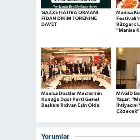
GAZZE HATIRA ORMANI
Manisa Kül
FİDAN DİKİM TÖRENİNE
Festivali
DAVET
Rüzgarı: L
"Manisa K
Manisa Dostlar Meclisi’nin
MAGİD Baş
Konuğu Dost Parti Genel
Yaşar: "M
Başkanı Rıdvan Eşin Oldu
İhtiyacını 
Çözecek"
Yorumlar