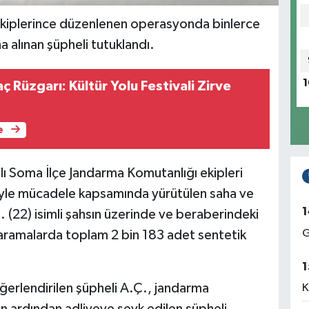
ekiplerince düzenlenen operasyonda binlerce
a alınan şüpheli tutuklandı.
1
ç Rüzgarı: Kültür Yolu Festivali Zirve
e
ı Soma İlçe Jandarma Komutanlığı ekipleri
iyle mücadele kapsamında yürütülen saha ve
1
. (22) isimli şahsın üzerinde ve beraberindeki
G
aramalarda toplam 2 bin 183 adet sentetik
1
erlendirilen şüpheli A.Ç., jandarma
K