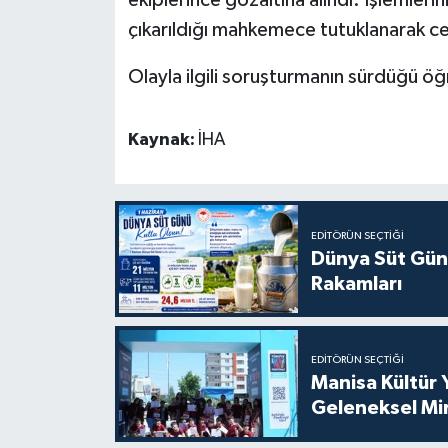
ekiplerince gözaltına alındı. İşlemleri
çıkarıldığı mahkemece tutuklanarak c
Olayla ilgili soruşturmanın sürdüğü öğr
Kaynak:
İHA
EDITÖRÜN SEÇTIĞI
Dünya Süt Gün
Rakamları
EDITÖRÜN SEÇTIĞI
Manisa Kültür 
Geleneksel Mi