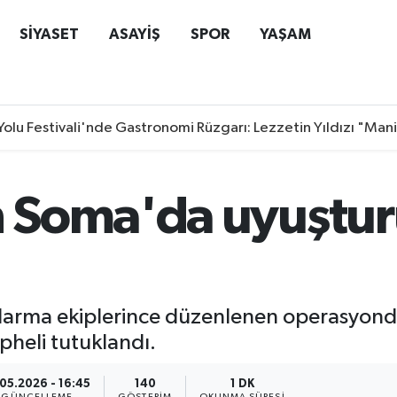
SİYASET
ASAYİŞ
SPOR
YAŞAM
Yolu Festivali'nde Gastronomi Rüzgarı: Lezzetin Yıldızı "Man
 Soma'da uyuştur
darma ekiplerince düzenlenen operasyonda 
üpheli tutuklandı.
.05.2026 - 16:45
140
1 DK