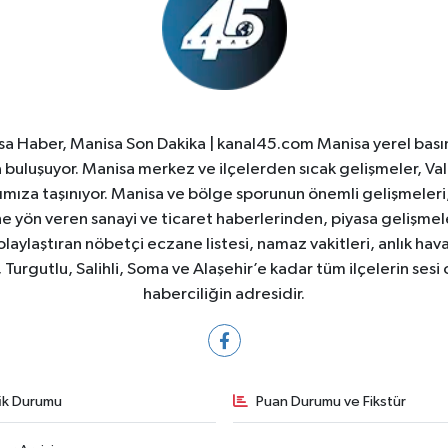
a Haber, Manisa Son Dakika | kanal45.com Manisa yerel basın
yla buluşuyor. Manisa merkez ve ilçelerden sıcak gelişmeler, Val
ıza taşınıyor. Manisa ve bölge sporunun önemli gelişmeleri, 
e yön veren sanayi ve ticaret haberlerinden, piyasa gelişme
laylaştıran nöbetçi eczane listesi, namaz vakitleri, anlık hava
Turgutlu, Salihli, Soma ve Alaşehir’e kadar tüm ilçelerin sesi 
haberciliğin adresidir.
fik Durumu
Puan Durumu ve Fikstür