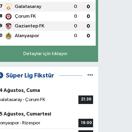
7
Galatasaray
0
0
8
Çorum FK
0
0
9
Gaziantep FK
0
0
0
Alanyaspor
0
0
Detaylar için tıklayın
Süper Lig Fikstür
4 Ağustos, Cuma
alatasaray - Çorum FK
21:30
5 Ağustos, Cumartesi
onyaspor - Rizespor
19:00