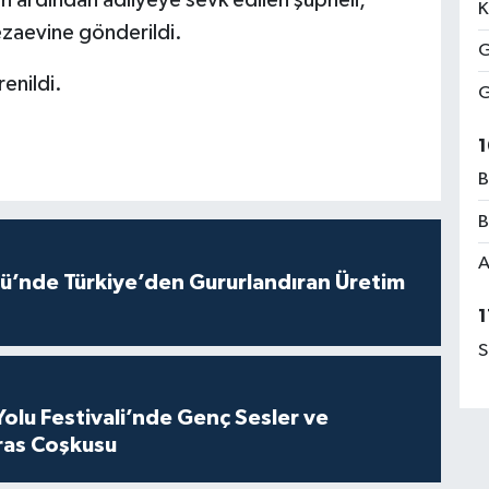
nin ardından adliyeye sevk edilen şüpheli,
K
ezaevine gönderildi.
G
enildi.
G
1
B
B
A
ü’nde Türkiye’den Gururlandıran Üretim
1
S
Yolu Festivali’nde Genç Sesler ve
ras Coşkusu