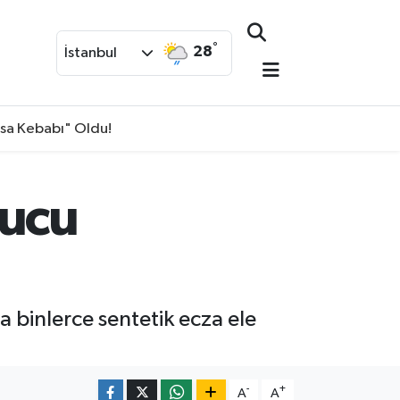
°
28
İstanbul
isa Kebabı" Oldu!
ucu
binlerce sentetik ecza ele
-
+
A
A