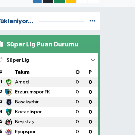
ükleniyor...
Süper Lig Puan Durumu
Süper Lig
#
Takım
O
P
1
Amed
0
0
2
Erzurumspor FK
0
0
3
Başakşehir
0
0
4
Kocaelispor
0
0
5
Beşiktaş
0
0
6
Eyüpspor
0
0