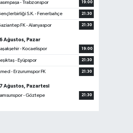
asımpaşa - Trabzonspor
19:00
ençlerbirliği S.K. - Fenerbahçe
21:30
aziantep FK - Alanyaspor
21:30
6 Ağustos, Pazar
aşakşehir - Kocaelispor
19:00
eşiktaş - Eyüpspor
21:30
med - Erzurumspor FK
21:30
7 Ağustos, Pazartesi
amsunspor - Göztepe
21:30