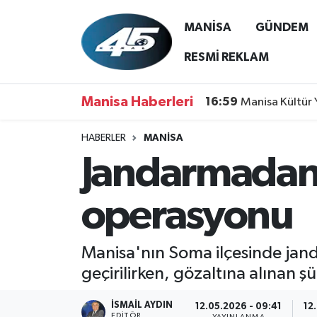
MANİSA
GÜNDEM
MANİSA
Hava Durumu
RESMİ REKLAM
GÜNDEM
Trafik Durumu
Manisa Haberleri
16:59
Manisa Kültür 
SİYASET
Süper Lig Puan Durumu ve Fikstür
HABERLER
MANİSA
Jandarmadan
ASAYİŞ
Tüm Manşetler
SPOR
Son Dakika Haberleri
operasyonu
YAŞAM
Haber Arşivi
Manisa'nın Soma ilçesinde jan
RESMİ REKLAM
geçirilirken, gözaltına alınan ş
İSMAIL AYDIN
12.05.2026 - 09:41
12
EDITÖR