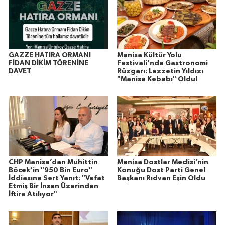
GAZZE HATIRA ORMANI
Manisa Kültür Yolu
FİDAN DİKİM TÖRENİNE
Festivali'nde Gastronomi
DAVET
Rüzgarı: Lezzetin Yıldızı
"Manisa Kebabı" Oldu!
CHP Manisa’dan Muhittin
Manisa Dostlar Meclisi’nin
Böcek’in "950 Bin Euro"
Konuğu Dost Parti Genel
İddiasına Sert Yanıt: "Vefat
Başkanı Rıdvan Eşin Oldu
Etmiş Bir İnsan Üzerinden
İftira Atılıyor"