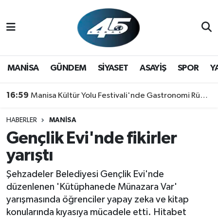
MANİSA
Hava Durumu
GÜNDEM
Trafik Durumu
MANİSA
GÜNDEM
SİYASET
ASAYİŞ
SPOR
Y
SİYASET
Süper Lig Puan Durumu ve Fikstür
16:59
Manisa Kültür Yolu Festivali'nde Gastronomi Rüzgarı: Lezzetin Yıldızı "Manisa Kebabı" Oldu!
ASAYİŞ
Tüm Manşetler
HABERLER
MANİSA
Gençlik Evi'nde fikirler
SPOR
Son Dakika Haberleri
yarıştı
YAŞAM
Haber Arşivi
Şehzadeler Belediyesi Gençlik Evi'nde
RESMİ REKLAM
düzenlenen 'Kütüphanede Münazara Var'
yarışmasında öğrenciler yapay zeka ve kitap
konularında kıyasıya mücadele etti. Hitabet