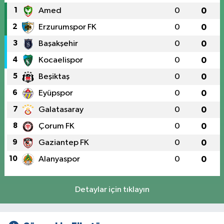
1
Amed
0
0
2
Erzurumspor FK
0
0
3
Başakşehir
0
0
4
Kocaelispor
0
0
5
Beşiktaş
0
0
6
Eyüpspor
0
0
7
Galatasaray
0
0
8
Çorum FK
0
0
9
Gaziantep FK
0
0
10
Alanyaspor
0
0
Detaylar için tıklayın