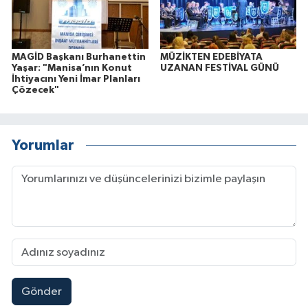
MAGİD Başkanı Burhanettin
MÜZİKTEN EDEBİYATA
Yaşar: "Manisa’nın Konut
UZANAN FESTİVAL GÜNÜ
İhtiyacını Yeni İmar Planları
Çözecek"
Yorumlar
Gönder