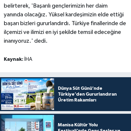
belirterek, 'Başarılı gençlerimizin her daim
yanında olacağız. Yüksel kardeşimizin elde ettiği
başarı bizleri gururlandırdı. Türkiye finallerinde de
ilçemizi ve ilimizi en iyi şekilde temsil edeceğine
inanıyoruz.' dedi.
Kaynak:
İHA
Dünya Süt Günü’nde
Türkiye’den Gururlandıran
Üretim Rakamları
Manisa Kültür Yolu
Festivali’nde Genç Sesler ve