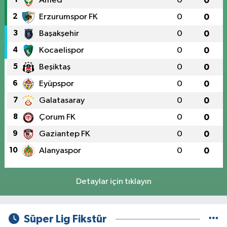
Amed
0
0
2
Erzurumspor FK
0
0
3
Başakşehir
0
0
4
Kocaelispor
0
0
5
Beşiktaş
0
0
6
Eyüpspor
0
0
7
Galatasaray
0
0
8
Çorum FK
0
0
9
Gaziantep FK
0
0
10
Alanyaspor
0
0
Detaylar için tıklayın
Süper Lig Fikstür