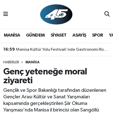
MANİSA
Hava Durumu
GÜNDEM
Trafik Durumu
MANİSA
GÜNDEM
SİYASET
ASAYİŞ
SPOR
Y
SİYASET
Süper Lig Puan Durumu ve Fikstür
16:59
Manisa Kültür Yolu Festivali'nde Gastronomi Rüzgarı: Lezzetin Yıldızı "Manisa Kebabı" Oldu!
ASAYİŞ
Tüm Manşetler
HABERLER
MANİSA
Genç yeteneğe moral
SPOR
Son Dakika Haberleri
ziyareti
YAŞAM
Haber Arşivi
Gençlik ve Spor Bakanlığı tarafından düzenlenen
RESMİ REKLAM
Gençler Arası Kültür ve Sanat Yarışmaları
kapsamında gerçekleştirilen Şiir Okuma
Yarışması'nda Manisa il birincisi olan Sarıgöllü