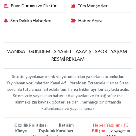
Puan Durumu ve Fikstür
Tüm Manşetler
Son Dakika Haberleri
Haber Arşivi
MANİSA
GÜNDEM
SİYASET
ASAYİŞ
SPOR
YAŞAM
RESMİ REKLAM
Sitede yayınlanan içerik ve yorumlardan yazarları sorumludur.
Yayınlanan yorumlardan Kanal 45 - Yerelden-Evrensele Haber Sitesi
sorumlu tutulamaz. Sitedeki tüm harici linkler ayrı bir sayfada açılır.
Sitemizde yayınlanan haber, köşe yazıları ve fotoğraflar izin
alınmaksızın kaynak gösterilse dahi, herhangi bir ortamda
kullanılamaz ve yayınlanamaz
Gizlilik Politikası
İletişim
Haber Yazılımı
:
TE
Künye
Topluluk Kuralları
Bilişim
| Copyright ©