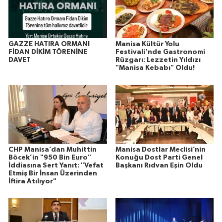
GAZZE HATIRA ORMANI
Manisa Kültür Yolu
FİDAN DİKİM TÖRENİNE
Festivali'nde Gastronomi
DAVET
Rüzgarı: Lezzetin Yıldızı
"Manisa Kebabı" Oldu!
CHP Manisa’dan Muhittin
Manisa Dostlar Meclisi’nin
Böcek’in "950 Bin Euro"
Konuğu Dost Parti Genel
İddiasına Sert Yanıt: "Vefat
Başkanı Rıdvan Eşin Oldu
Etmiş Bir İnsan Üzerinden
İftira Atılıyor"