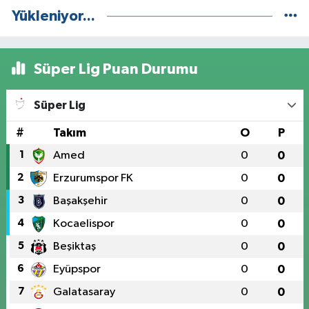
Yükleniyor...
Süper Lig Puan Durumu
Süper Lig
#
Takım
O
P
1
Amed
0
0
2
Erzurumspor FK
0
0
3
Başakşehir
0
0
4
Kocaelispor
0
0
5
Beşiktaş
0
0
6
Eyüpspor
0
0
7
Galatasaray
0
0