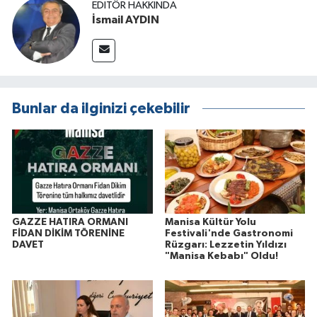
EDITÖR HAKKINDA
İsmail AYDIN
Bunlar da ilginizi çekebilir
GAZZE HATIRA ORMANI
Manisa Kültür Yolu
FİDAN DİKİM TÖRENİNE
Festivali'nde Gastronomi
DAVET
Rüzgarı: Lezzetin Yıldızı
"Manisa Kebabı" Oldu!