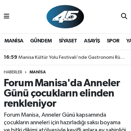
MANİSA
Hava Durumu
GÜNDEM
Trafik Durumu
MANİSA
GÜNDEM
SİYASET
ASAYİŞ
SPOR
Y
SİYASET
Süper Lig Puan Durumu ve Fikstür
16:59
Manisa Kültür Yolu Festivali'nde Gastronomi Rüzgarı: Lezzetin Yıldızı "Manisa Kebabı" Oldu!
ASAYİŞ
Tüm Manşetler
HABERLER
MANİSA
Forum Manisa'da Anneler
SPOR
Son Dakika Haberleri
Günü çocukların elinden
YAŞAM
Haber Arşivi
renkleniyor
RESMİ REKLAM
Forum Manisa, Anneler Günü kapsamında
çocukların anneleri için hazırladığı saksı boyama
ve bitki dikimi atölyesiyle keyifli anlara ev sahipliği