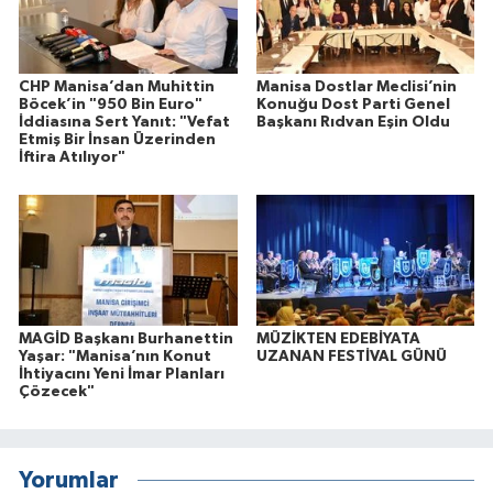
CHP Manisa’dan Muhittin
Manisa Dostlar Meclisi’nin
Böcek’in "950 Bin Euro"
Konuğu Dost Parti Genel
İddiasına Sert Yanıt: "Vefat
Başkanı Rıdvan Eşin Oldu
Etmiş Bir İnsan Üzerinden
İftira Atılıyor"
MAGİD Başkanı Burhanettin
MÜZİKTEN EDEBİYATA
Yaşar: "Manisa’nın Konut
UZANAN FESTİVAL GÜNÜ
İhtiyacını Yeni İmar Planları
Çözecek"
Yorumlar