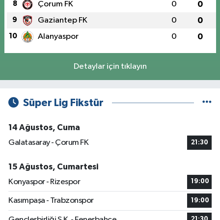
8
Çorum FK
0
0
9
Gaziantep FK
0
0
10
Alanyaspor
0
0
Detaylar için tıklayın
Süper Lig Fikstür
14 Ağustos, Cuma
Galatasaray - Çorum FK
21:30
15 Ağustos, Cumartesi
Konyaspor - Rizespor
19:00
Kasımpaşa - Trabzonspor
19:00
Gençlerbirliği S.K. - Fenerbahçe
21:30